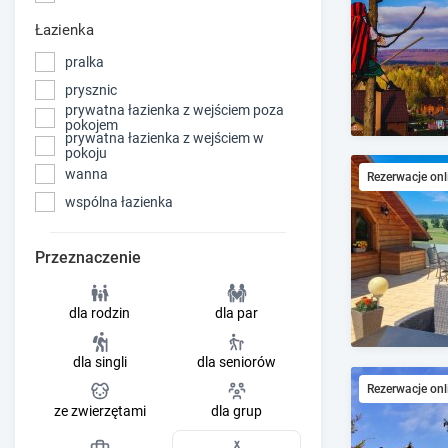
Łazienka
pralka
prysznic
prywatna łazienka z wejściem poza
pokojem
prywatna łazienka z wejściem w
pokoju
wanna
Rezerwacje onl
wspólna łazienka
Przeznaczenie
dla rodzin
dla par
dla singli
dla seniorów
Rezerwacje onl
ze zwierzętami
dla grup