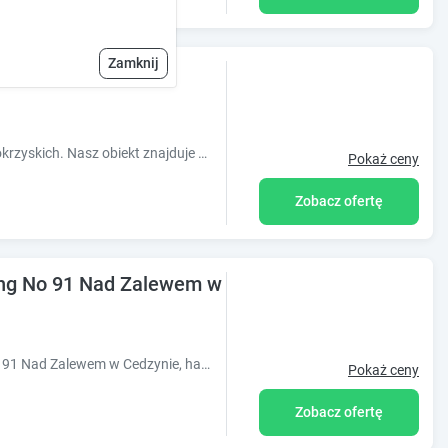
Zamknij
Zapraszam do malowniczych Gór Świętokrzyskich. Nasz obiekt znajduje się pięknej miejscowości Porąbki wzdłuż Łysicy .Blisko mamy na piękne szlaki turys
Pokaż ceny
Zobacz ofertę
ing No 91 Nad Zalewem w Cedzynie, hala garażowa
Obiekt Apartament Business & Living No 91 Nad Zalewem w Cedzynie, hala garażowa, położony w miejscowości Cedzyna, oferuje balkon oraz bezpłatne W
Pokaż ceny
Zobacz ofertę