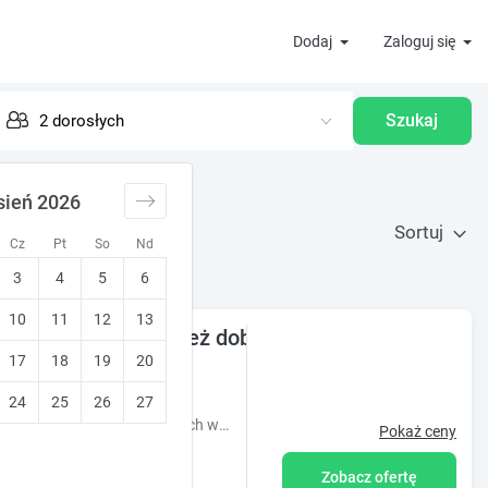
Dodaj
Zaloguj się
Szukaj
sień 2026
Sortuj
Cz
Pt
So
Nd
3
4
5
6
10
11
12
13
 ciszę i spokój ale też dobą zabawę. Sauna dla goś
17
18
19
20
24
25
26
27
Pyzówka to gospodarstwo agroturystyczne w Górach Świętokrzyskich wśród pól i lasów. Wymarzone miejsce na wieczory kawalerskie i panieńskie
Pokaż ceny
Zobacz ofertę