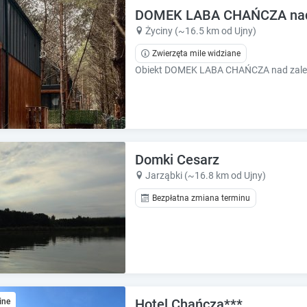
e
e
DOMEK LABA CHAŃCZA nad 
.
.
Życiny (~16.5 km od Ujny)
P
P
Zwierzęta mile widziane
r
r
e
e
s
s
s
s
t
t
h
h
e
e
q
q
Domki Cesarz
u
u
Jarząbki (~16.8 km od Ujny)
e
e
s
Bezpłatna zmiana terminu
s
t
t
i
i
o
o
n
n
m
m
a
a
r
r
Hotel Chańcza***
ine