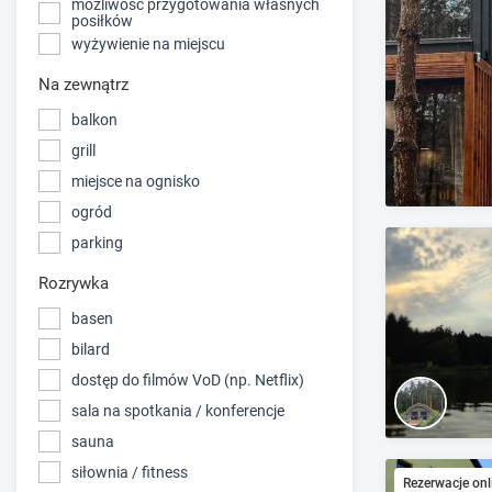
możliwość przygotowania własnych
posiłków
wyżywienie na miejscu
Na zewnątrz
balkon
grill
miejsce na ognisko
ogród
parking
Rozrywka
basen
bilard
dostęp do filmów VoD (np. Netflix)
sala na spotkania / konferencje
sauna
siłownia / fitness
Rezerwacje onl