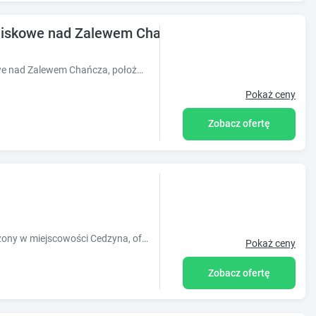
etniskowe nad Zalewem Chańcza
Obiekt "Źródło zasilania" domki letniskowe nad Zalewem Chańcza, położony w miejscowości Raków, oferuje dostęp do ogrodu z odkrytym basenem or
Pokaż ceny
Zobacz ofertę
Obiekt apartament LeśnaCedzyna, położony w miejscowości Cedzyna, oferuje balkon oraz bezpłatne Wi-Fi. Odległość ważnych miejsc od obiektu: Ja
Pokaż ceny
Zobacz ofertę