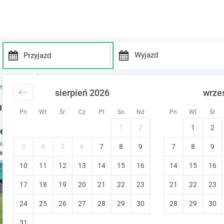
P
P
r
r
egi Kielecczyzna
noclegi Ujny
sierpień 2026
wrze
e
e
s
s
ny
Pn
Wt
Śr
Cz
Pt
So
Nd
Pn
Wt
Śr
s
s
t
t
1
2
1
2
legi w okolicy
h
h
e
e
3
4
5
6
7
8
9
7
8
9
Pyzówka raj dla kochających
ine
d
d
10
11
12
13
14
15
o
16
14
15
16
o
Raków (~9 km od Ujny)
w
w
Śniadanie
Bezpłatne anulowanie
17
18
19
20
21
22
23
21
22
23
n
n
a
a
24
25
26
27
28
29
30
28
29
30
r
r
r
r
31