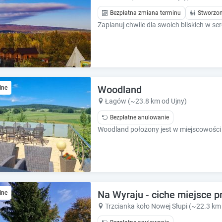
h
h
o
o
Bezpłatna zmiana terminu
Stworzon
r
r
t
t
c
c
u
u
t
t
s
s
f
f
Woodland
ine
o
o
Łagów (~23.8 km od Ujny)
r
r
c
c
Bezpłatne anulowanie
h
h
a
a
n
n
g
g
i
i
n
n
g
g
Na Wyraju - ciche miejsce 
ine
d
d
Trzcianka koło Nowej Słupi (~22.3 km
a
a
t
t