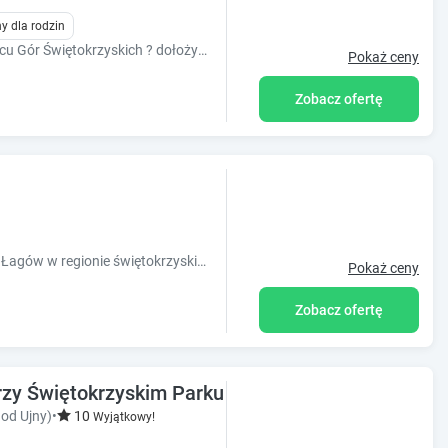
y dla rodzin
Zaplanuj chwile dla swoich bliskich w sercu Gór Świętokrzyskich ? dołożymy wszelkich starań, aby Twój pobyt był niezapomniany!
Pokaż ceny
Zobacz ofertę
Woodland położony jest w miejscowości Łagów w regionie świętokrzyskie i oferuje bezpłatne WiFi, sprzęt do grillowania, taras.
Pokaż ceny
Zobacz ofertę
przy Świętokrzyskim Parku Narodowym
 od Ujny)
•
10
Wyjątkowy!