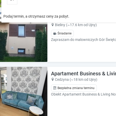
o
o
w
w
k
k
Podaj termin, a otrzymasz ceny za pobyt.
Porąbki 111a
ine
e
e
y
y
Bieliny (~17.6 km od Ujny)
t
t
Śniadanie
o
o
i
i
n
n
t
t
e
e
r
r
a
a
Apartament Business & Liv
c
c
t
t
Cedzyna (~18 km od Ujny)
w
w
Bezpłatna zmiana terminu
i
i
t
t
h
h
t
t
h
h