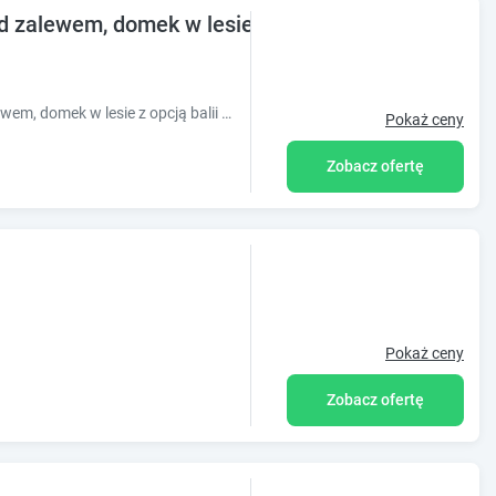
zalewem, domek w lesie z opcją balii NA WYŁ
Obiekt DOMEK LABA CHAŃCZA nad zalewem, domek w lesie z opcją balii NA WYŁĄCZNOŚĆ, ANTRESOLA oferuje bezpłatne Wi-Fi oraz widok na ogród. Poło
Pokaż ceny
Zobacz ofertę
Pokaż ceny
Zobacz ofertę