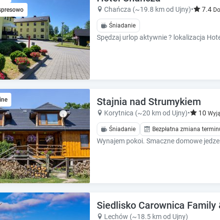
k
k
Chańcza (~19.8 km od Ujny)
•
7.4
spresowo
Do
k
k
e
e
Śniadanie
y
y
t
t
o
o
g
g
e
e
t
t
t
t
Stajnia nad Strumykiem
ine
h
h
Korytnica (~20 km od Ujny)
•
10
Wyją
e
e
k
k
Śniadanie
Bezpłatna zmiana termin
e
e
y
y
b
b
o
o
a
a
r
r
d
d
Siedlisko Carownica Family
s
s
Lechów (~18.5 km od Ujny)