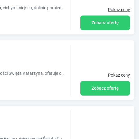
Agroturystyka położona w klimatycznym, cichym miejscu, dolinie pomiędzy pasmem Jeleniogórskim a Świętokrzyskim Parkiem Narodowym.
Pokaż ceny
Zobacz ofertę
Obiekt Jodełka, usytuowany w miejscowości Święta Katarzyna, oferuje ogród, bezpłatny prywatny parking, taras oraz bar. Odległość ważnych mie
Pokaż ceny
Zobacz ofertę
Obiekt Agroturystyka Katarzyna położony jest w miejscowości Święta Katarzyna w regionie świętokrzyskie i oferuje bezpłatne Wi-Fi, plac zabaw,