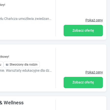
bry!
Spędzaj urlop aktywnie ? lokalizacja Hotelu Chańcza umożliwia zwiedzanie okolicznych atrakcji turystycznych w szybki i łatwy sposób.
Pokaż ceny
Zobacz ofertę
tkowy!
u
Stworzony dla rodzin
Wynajem pokoi. Smaczne domowe jedzenie. Warsztaty edukacyjne dla dzieci - konne. Jazdy konne- różny stopień zaawansowania. Imprezy okolicznościowe.
Pokaż ceny
Zobacz ofertę
 & Wellness