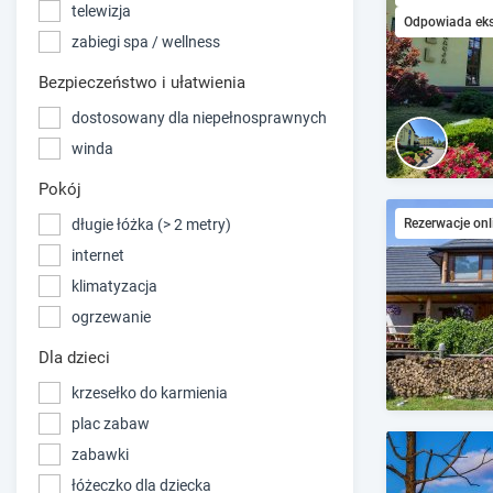
telewizja
Odpowiada ek
zabiegi spa / wellness
Bezpieczeństwo i ułatwienia
dostosowany dla niepełnosprawnych
winda
Pokój
długie łóżka (> 2 metry)
Rezerwacje onl
internet
klimatyzacja
ogrzewanie
Dla dzieci
krzesełko do karmienia
plac zabaw
zabawki
łóżeczko dla dziecka