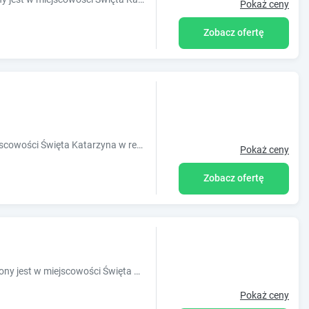
Pokaż ceny
Zobacz ofertę
Obiekt Noclegi Gaja położony jest w miejscowości Święta Katarzyna w regionie świętokrzyskie i oferuje bezpłatne Wi-Fi, plac zabaw, ogród oraz
Pokaż ceny
Zobacz ofertę
Obiekt Agroturystyka Serce Łysicy położony jest w miejscowości Święta Katarzyna w regionie świętokrzyskie i oferuje bezpłatne Wi-Fi, plac zab
Pokaż ceny