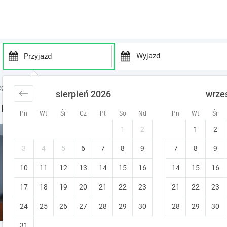
P
P
r
r
egi Mazowsze
noclegi Tomaszów Mazowiecki
sierpień 2026
wrze
e
e
s
s
a Majówkę w Tomaszowie Mazowieckim
Pn
Wt
Śr
Cz
Pt
So
Nd
Pn
Wt
Śr
s
s
t
t
1
2
1
2
Domotel TM Apartamenty dl
h
h
e
e
Tomaszów Mazowiecki
3
4
5
6
7
8
9
7
8
9
d
d
Prywatna łazienka
10
11
12
13
14
15
o
16
14
15
16
o
w
w
17
18
19
20
21
22
23
21
22
23
n
n
a
a
24
25
26
27
28
29
30
28
29
30
r
r
r
r
31