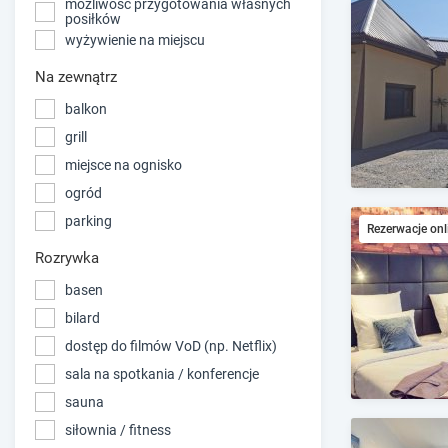
możliwość przygotowania własnych
posiłków
wyżywienie na miejscu
Na zewnątrz
balkon
grill
miejsce na ognisko
ogród
parking
Rezerwacje onl
Rozrywka
basen
bilard
dostęp do filmów VoD (np. Netflix)
sala na spotkania / konferencje
sauna
siłownia / fitness