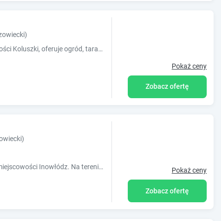
owiecki)
Obiekt Kozi Lasek, położony w miejscowości Koluszki, oferuje ogród, taras oraz różne opcje zakwaterowania, w których zapewniono bezpłatne Wi-F
Pokaż ceny
Zobacz ofertę
wiecki)
Obiekt Bar Sandacz usytuowany jest w miejscowości Inowłódz. Na terenie obiektu znajduje się prywatny parking. W każdej opcji zakwaterowania znajd
Pokaż ceny
Zobacz ofertę