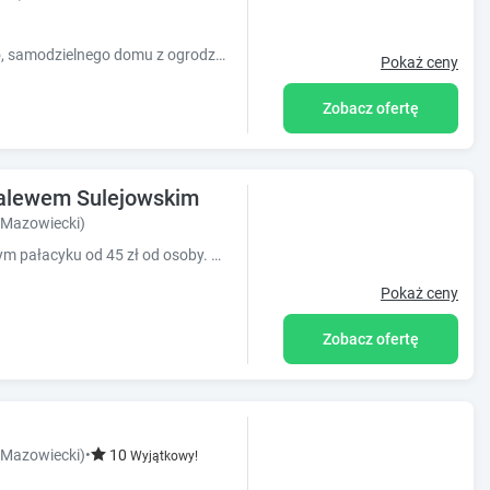
Zapraszam do wynajmu wolnostojącego, samodzielnego domu z ogrodzoną działką na wyłączność--super lokalizacja blisko lasu i zalewu Sulejowskiego.
Pokaż ceny
Zobacz ofertę
 Zalewem Sulejowskim
Mazowiecki)
Oferujemy państwu noclegi w zabytkowym pałacyku od 45 zł od osoby. Prosimy dzwonić na numer telefonu.
Pokaż ceny
Zobacz ofertę
Mazowiecki)
•
10
Wyjątkowy!