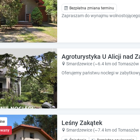
h
h
o
o
Bezpłatna zmiana terminu
r
r
t
t
c
c
u
u
t
t
s
s
f
f
Agroturystyka U Alicji nad
o
o
Smardzewice (~6.4 km od Tomaszów 
r
r
c
c
h
h
a
a
n
n
g
g
i
i
n
n
g
g
Leśny Zakątek
ine
d
d
Smardzewice (~7.4 km od Tomaszów 
owany
a
a
t
t