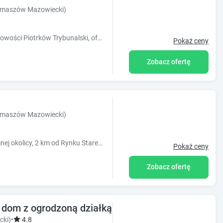
Tomaszów Mazowiecki)
Obiekt Hotel AGAT, usytuowany w miejscowości Piotrków Trybunalski, oferuje ogród, bezpłatny prywatny parking oraz bar. Odległość ważnych miejs
Pokaż ceny
Zobacz ofertę
Tomaszów Mazowiecki)
Hotel Altamira usytuowany jest w spokojnej okolicy, 2 km od Rynku Starego Miasta. Oferuje on klimatyzowane pokoje z bezpłatnym Wi-Fi. Ten trzygwiazdk
Pokaż ceny
Zobacz ofertę
dom z ogrodzoną działką nad zalewem Sulejowsk
cki)
•
4.8