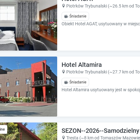
k
k
Piotrków Trybunalski (~26.5 km od 
k
k
e
e
Śniadanie
y
y
t
t
o
o
g
g
e
e
t
t
t
t
Hotel Altamira
h
h
Piotrków Trybunalski (~27.7 km od 
e
e
k
k
Śniadanie
e
e
y
y
b
b
o
o
a
a
r
r
d
d
SEZON--2026--Samodzielny 
ine
s
s
Tresta (~8 km od Tomaszów Mazowie