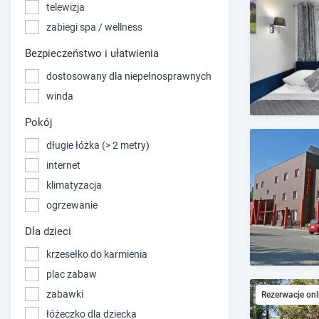
telewizja
zabiegi spa / wellness
Bezpieczeństwo i ułatwienia
dostosowany dla niepełnosprawnych
winda
Pokój
długie łóżka (> 2 metry)
internet
klimatyzacja
ogrzewanie
Dla dzieci
krzesełko do karmienia
plac zabaw
zabawki
Rezerwacje onl
łóżeczko dla dziecka