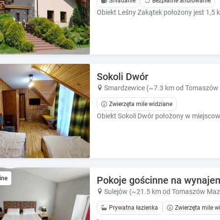
Śniadanie
Bezpłatne anulowanie
e
e
s
s
.
.
Sokoli Dwór
Smardzewice (~7.3 km od Tomaszów 
Zwierzęta mile widziane
Pokoje gościnne na wynajem
ine
Sulejów (~21.5 km od Tomaszów Maz
Prywatna łazienka
Zwierzęta mile w
-