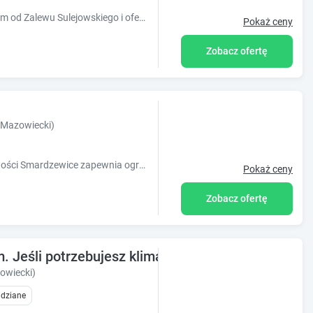
Obiekt Leśny Zakątek położony jest 1,5 km od Zalewu Sulejowskiego i oferuje restaurację, salę bankietową oraz klasycznie urządzone pokoje.
Pokaż ceny
Zobacz ofertę
Mazowiecki)
Obiekt Sokoli Dwór położony w miejscowości Smardzewice zapewnia ogród. Do dyspozycji Gości przygotowano takie udogodnienia, jak wspólna kuchnia
Pokaż ceny
Zobacz ofertę
. Jeśli potrzebujesz klimatycznego, a zarazem pi
owiecki)
idziane