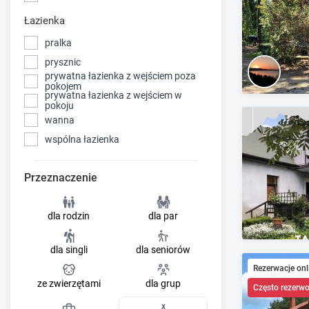
Łazienka
pralka
prysznic
prywatna łazienka z wejściem poza
pokojem
prywatna łazienka z wejściem w
pokoju
wanna
wspólna łazienka
Przeznaczenie
dla rodzin
dla par
dla singli
dla seniorów
Rezerwacje onl
ze zwierzętami
dla grup
Często rezerw