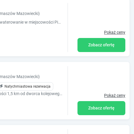
Tomaszów Mazowiecki)
Obiekt Noclegi Piotrków Tryb oferuje zakwaterowanie w miejscowości Piotrków Trybunalski. Na terenie obiektu znajduje się prywatny parking. W każd
Pokaż ceny
Zobacz ofertę
Tomaszów Mazowiecki)
Natychmiastowa rezerwacja
Hotel Vestil Hotel położony jest w odległości 1,5 km od dworca kolejowego w Piotrkowie Trybunalskim. Hotel Vestil posiada 64 pokoje, Restaurację, SPA
Pokaż ceny
Zobacz ofertę