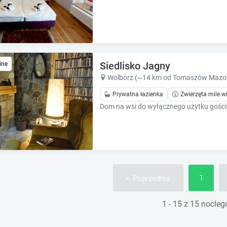
Siedlisko Jagny
ine
Wolbórz (~14 km od Tomaszów Mazow
Prywatna łazienka
Zwierzęta mile w
Dom na wsi do wyłącznego użytku gości
1
Poprzednia
1 - 15 z 15 nocle