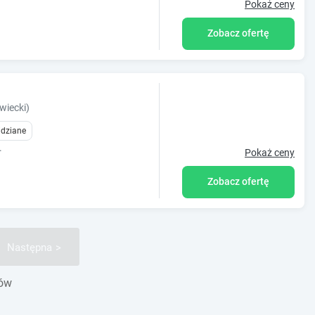
Pokaż ceny
Zobacz ofertę
iecki)
idziane
.
Pokaż ceny
Zobacz ofertę
Następna
gów