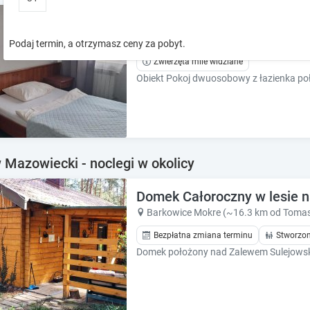
o
o
Pokoj dwuosobowy z łazien
w
w
k
k
Tomaszów Mazowiecki
Podaj termin, a otrzymasz ceny za pobyt.
e
e
Zwierzęta mile widziane
y
y
t
t
o
o
i
i
n
n
t
t
e
e
Mazowiecki - noclegi w okolicy
r
r
a
a
Domek Całoroczny w lesie n
c
c
t
t
Barkowice Mokre (~16.3 km od Toma
w
w
Bezpłatna zmiana terminu
Stworzon
i
i
t
t
h
h
t
t
h
h