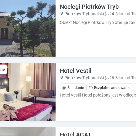
e
e
Noclegi Piotrków Tryb
.
.
Piotrków Trybunalski (~24.6 km od 
P
P
r
r
e
e
s
s
s
s
t
t
h
h
e
e
q
q
Hotel Vestil
ine
u
u
Piotrków Trybunalski (~26.8 km od 
e
e
s
Śniadanie
Bezpłatne anulowanie
s
t
t
i
i
o
o
n
n
m
m
a
a
r
r
Hotel AGAT