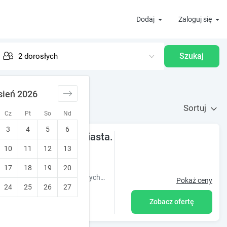
Dodaj
Zaloguj się
Szukaj
sień 2026
Sortuj
Cz
Pt
So
Nd
3
4
5
6
a firm w centrum miasta.
10
11
12
13
17
18
19
20
Komfortowe apartamenty w centrum na wyłączność dla wynajmujących. Kwatery dla pracowników w wysokim standardzie.
Pokaż ceny
24
25
26
27
Zobacz ofertę