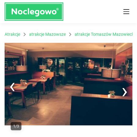
Atrakcje
atrakcje Mazowsze
atrakcje Tomaszów Mazowiecki
Next
1/3
Previous