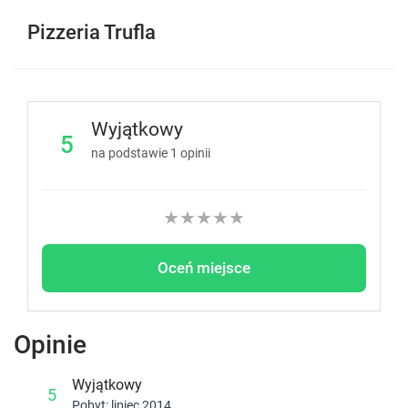
Pizzeria Trufla
Wyjątkowy
5
na podstawie
1
opinii
★
★
★
★
★
Oceń miejsce
Opinie
Wyjątkowy
5
Pobyt: lipiec 2014