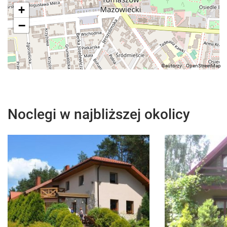
+
−
Noclegi w najbliższej okolicy