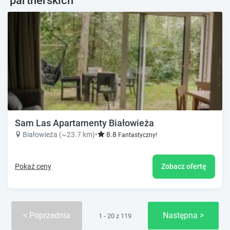
partnerskich
Sam Las Apartamenty Białowieża
Białowieża (~23.7 km)
•
8.8
Fantastyczny!
Pokaż ceny
Zobacz ofertę
Poprzednia
Następna
1 - 20 z 119