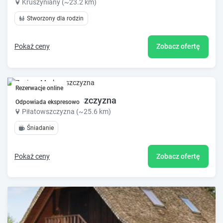
Kruszyniany (~23.2 km)
Stworzony dla rodzin
Pokaż ceny
Zobacz ofertę
Rezerwacje online
Zacisze Markowszczyzna
Odpowiada ekspresowo
Piłatowszczyzna (~25.6 km)
Śniadanie
Pokaż ceny
Zobacz ofertę