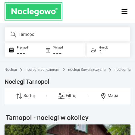
Tarnopol
Przyjazd
Wyjazd
Goście
_._._
_._._
2
Noclegi
noclegi nad jeziorem
noclegi Suwalszczyzna
noclegi Tarn
Noclegi Tarnopol
Sortuj
Filtruj
Mapa
Tarnopol - noclegi w okolicy