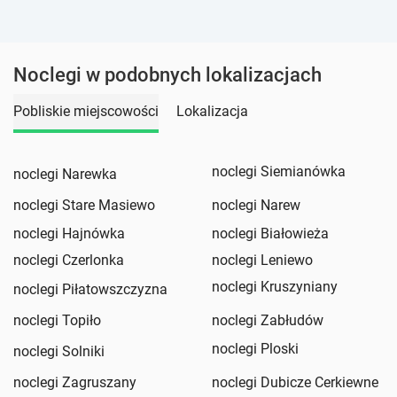
Noclegi w podobnych lokalizacjach
Pobliskie miejscowości
Lokalizacja
noclegi Siemianówka
noclegi Narewka
noclegi Stare Masiewo
noclegi Narew
noclegi Hajnówka
noclegi Białowieża
noclegi Czerlonka
noclegi Leniewo
noclegi Kruszyniany
noclegi Piłatowszczyzna
noclegi Topiło
noclegi Zabłudów
noclegi Ploski
noclegi Solniki
noclegi Zagruszany
noclegi Dubicze Cerkiewne