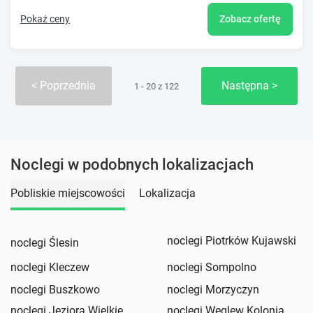
Pokaż ceny
Zobacz ofertę
Poprzednia
Następna
1 - 20 z 122
Noclegi w podobnych lokalizacjach
Pobliskie miejscowości
Lokalizacja
noclegi Piotrków Kujawski
noclegi Ślesin
noclegi Kleczew
noclegi Sompolno
noclegi Buszkowo
noclegi Morzyczyn
noclegi Jeziora Wielkie
noclegi Węglew Kolonia