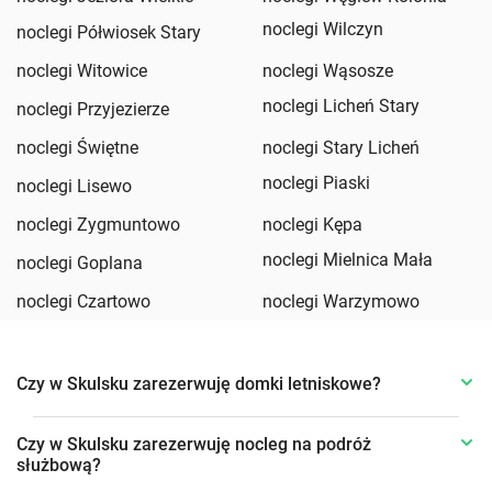
noclegi Wilczyn
noclegi Półwiosek Stary
noclegi Witowice
noclegi Wąsosze
noclegi Licheń Stary
noclegi Przyjezierze
noclegi Świętne
noclegi Stary Licheń
noclegi Piaski
noclegi Lisewo
noclegi Zygmuntowo
noclegi Kępa
noclegi Mielnica Mała
noclegi Goplana
noclegi Czartowo
noclegi Warzymowo
Czy w Skulsku zarezerwuję domki letniskowe?
Czy w Skulsku zarezerwuję nocleg na podróż
służbową?