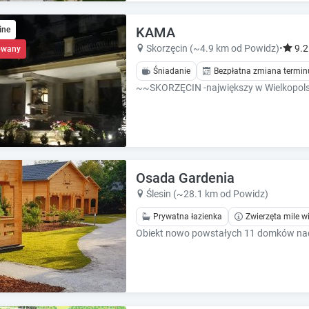
e
e
c
c
KAMA
a
ine
a
l
l
Skorzęcin (~4.9 km od Powidz)
•
9.2
owany
e
e
Śniadanie
Bezpłatna zmiana termin
n
n
d
d
a
a
r
r
a
a
n
n
d
d
s
Osada Gardenia
s
e
e
Ślesin (~28.1 km od Powidz)
l
l
Prywatna łazienka
Zwierzęta mile w
e
e
c
Obiekt nowo powstałych 11 domków nad
c
t
t
a
a
d
d
a
a
t
t