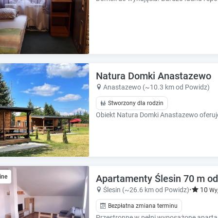
e
e
s
s
.
.
Natura Domki Anastazewo
Anastazewo (~10.3 km od Powidz)
Stworzony dla rodzin
Apartamenty Ślesin 70 m od
ine
Ślesin (~26.6 km od Powidz)
•
10
Wy
Bezpłatna zmiana terminu