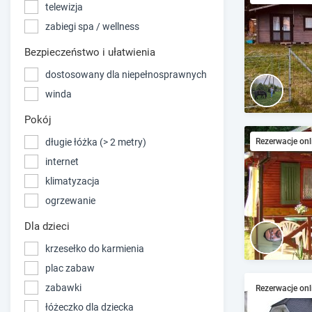
telewizja
zabiegi spa / wellness
Bezpieczeństwo i ułatwienia
dostosowany dla niepełnosprawnych
winda
Pokój
długie łóżka (> 2 metry)
Rezerwacje onl
internet
klimatyzacja
ogrzewanie
Dla dzieci
krzesełko do karmienia
plac zabaw
zabawki
Rezerwacje onl
łóżeczko dla dziecka