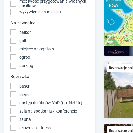
możliwość przygotowania własnych
Nowy
posiłków
wyżywienie na miejscu
Na zewnątrz
balkon
grill
miejsce na ognisko
ogród
parking
Rezerwacje onl
Rozrywka
basen
bilard
dostęp do filmów VoD (np. Netflix)
sala na spotkania / konferencje
sauna
siłownia / fitness
Rezerwacje onl