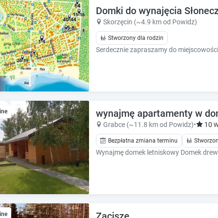
e
e
Domki do wynajęcia Słonecz
.
.
Skorzęcin (~4.9 km od Powidz)
P
P
Stworzony dla rodzin
r
r
e
e
s
s
s
s
t
t
h
h
e
e
q
q
wynajmę apartamenty w dom
ine
u
u
Grabce (~11.8 km od Powidz)
•
10
W
e
e
s
Bezpłatna zmiana terminu
Stworzon
s
t
t
i
i
o
o
n
n
m
m
a
a
r
r
Zacisze
ine