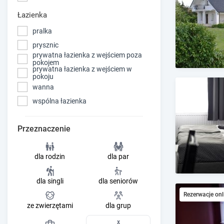
Łazienka
pralka
prysznic
prywatna łazienka z wejściem poza
pokojem
prywatna łazienka z wejściem w
pokoju
wanna
wspólna łazienka
Przeznaczenie
dla rodzin
dla par
dla singli
dla seniorów
Rezerwacje onl
ze zwierzętami
dla grup