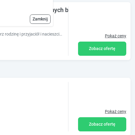
czny dom z drewnianych bali nad Jeziorem Powidz
Zamknij
Spędź swój urlop z dala od zgiełku. Zabierz rodzinę i przyjaciół i nacieszcie się spokojem otaczającej przyrody.
Pokaż ceny
Zobacz ofertę
Pokaż ceny
Zobacz ofertę