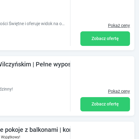
Obiekt Zacisze położony jest w miejscowości Świętne i oferuje widok na ogród.
Pokaż ceny
Zobacz ofertę
ilczyńskim | Pełne wyposażenie | Doskonałe dla r
dzinny!
Pokaż ceny
Zobacz ofertę
 pokoje z balkonami | konie, łąka, staw, sad
Wyjątkowy!