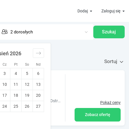
Dodaj
Zaloguj się
Szukaj
sień 2026
Sortuj
Cz
Pt
So
Nd
3
4
5
6
eziorem powidz
10
11
12
13
17
18
19
20
Zapraszamy do agroturystyki U Piotra usytuowanej w malowniczym Ostrowie nad Zatoką Paproć z bezpośrednim dostępem do Jeziora Powidzkiego.
Pokaż ceny
24
25
26
27
Zobacz ofertę