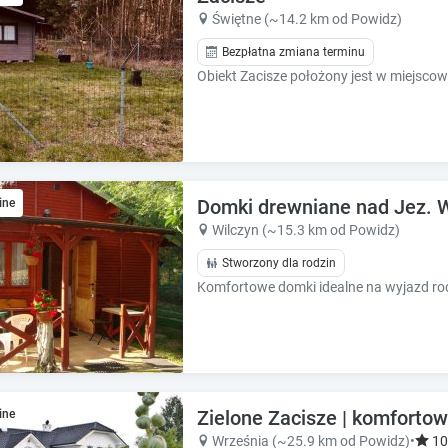
k
k
Świętne (~14.2 km od Powidz)
k
k
e
e
Bezpłatna zmiana terminu
y
y
t
t
o
o
g
g
e
e
t
t
t
t
Domki drewniane nad Jez. W
ine
h
h
Wilczyn (~15.3 km od Powidz)
e
e
k
k
Stworzony dla rodzin
e
e
Komfortowe domki idealne na wyjazd ro
y
y
b
b
o
o
a
a
r
r
d
d
Zielone Zacisze | komfortowe
ine
s
s
Września (~25.9 km od Powidz)
•
10