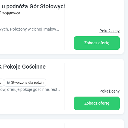
u podnóża Gór Stołowych. Z dala od zgiełku
0
Wyjątkowy!
Domek całoroczny u podnóża Gór Stołowych. Położony w cichej i malowniczej miejscowości. Idealne miejsce do wypoczynku dla rodzin. Grill, plac zabaw.
Pokaż ceny
Zobacz ofertę
& Pokoje Gościnne
u
Stworzony dla rodzin
Obiekt Zajazd Karłów Góry Stołowe, Karłów, oferuje pokoje gościnne, restaurację, bezpłatny parking, taras oraz balkon
Pokaż ceny
Zobacz ofertę