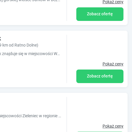
Pokaż ceny
Zobacz ofertę
k
9 km od Ratno Dolne)
Obiekt Srebrny Świerk znajduje się w miejscowości Wambierzyce i oferuje bezpłatne Wi-Fi, bezpłatny prywatny parking oraz widok na miasto. Odległ
Pokaż ceny
Zobacz ofertę
Obiekt Gościniec Saba położony jest w miejscowości Zieleniec w regionie dolnośląskie i oferuje bezpłatne Wi-Fi, plac zabaw, ogród oraz bezpła
Pokaż ceny