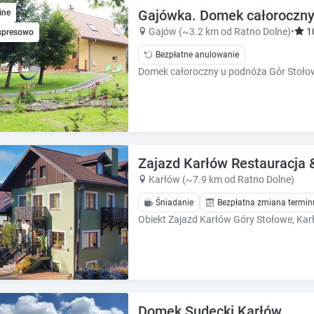
e
e
Gajówka. Domek całoroczny 
ine
.
.
Gajów (~3.2 km od Ratno Dolne)
•
1
spresowo
P
P
Bezpłatne anulowanie
r
r
e
e
s
s
s
s
t
t
h
h
e
e
q
q
Zajazd Karłów Restauracja 
u
u
Karłów (~7.9 km od Ratno Dolne)
e
e
s
Śniadanie
Bezpłatna zmiana termin
s
t
t
i
i
o
o
n
n
m
m
a
a
r
r
Domek Sudecki Karłów