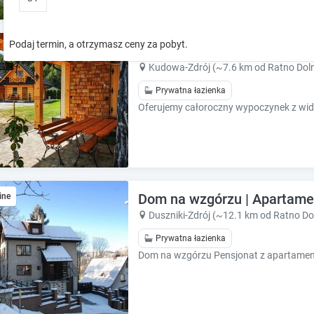
o
o
w
w
k
k
Podaj termin, a otrzymasz ceny za pobyt.
Domki pod Szczelincem
e
e
y
y
Kudowa-Zdrój (~7.6 km od Ratno Dol
t
t
Prywatna łazienka
o
o
i
i
n
n
t
t
e
e
r
r
a
a
Dom na wzgórzu | Apartamen
ine
c
c
t
t
Duszniki-Zdrój (~12.1 km od Ratno Do
w
w
Prywatna łazienka
i
i
t
t
h
h
t
t
h
h