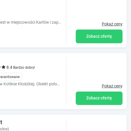
Obiekt Domek Sudecki Karłów położony jest w miejscowości Karłów i zapewnia wspólną kuchnię oraz widok na góry. Na miejscu znajduje się te?
Pokaż ceny
Zobacz ofertę
•
8.4
Bardzo dobry!
gwarantowane
Serdecznie zapraszamy na wypoczynek w Kotlinie Kłodzkiej. Obiekt położony jest między Górami Stołowymi a Górami Sowimi
Pokaż ceny
Zobacz ofertę
t
olne)