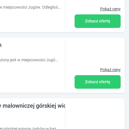
Obiekt Blu Apartments usytuowany jest w miejscowości Jugów. Odległość ważnych miejsc od obiektu: Dworzec kolejowy w Polanicy-Zdroju ? 31 km, K
Pokaż ceny
Zobacz ofertę
m
Obiekt Nad Sowiogorskim Potokiem położony jest w miejscowości Jugów w regionie dolnośląskie i oferuje bezpłatne Wi-Fi, sprzęt do grillowania,
Pokaż ceny
Zobacz ofertę
 malowniczej górskiej wiosce
Apartamenty nad stawami w malowniczej górskiej wiosce Jarków w bezpośrednim sąsiedztwie Parku Narodowego Gór Stołowych i uzdrowiska Kudowa-Zdrój.