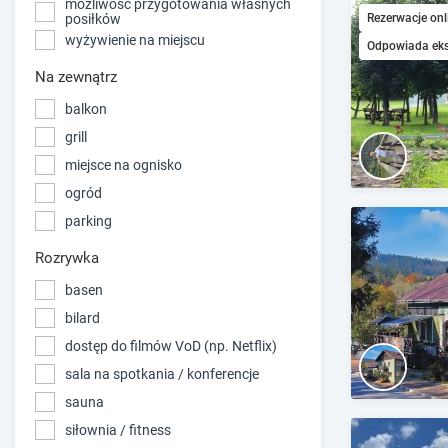
możliwość przygotowania własnych
Rezerwacje onl
posiłków
wyżywienie na miejscu
Odpowiada ek
Na zewnątrz
balkon
grill
miejsce na ognisko
ogród
parking
Rozrywka
basen
bilard
dostęp do filmów VoD (np. Netflix)
sala na spotkania / konferencje
sauna
siłownia / fitness