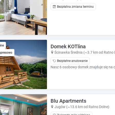
h
h
o
o
Bezpłatna zmiana terminu
r
r
t
t
c
c
u
u
t
t
s
s
f
f
Domek KOTlina
ine
o
o
Ścinawka Średnia (~3.7 km od Ratno 
spresowo
r
r
c
c
Bezpłatne anulowanie
h
h
a
a
n
n
g
g
i
i
n
n
g
g
Blu Apartments
d
d
Jugów (~13.6 km od Ratno Dolne)
a
a
t
t