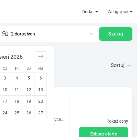
Dodaj
Zaloguj się
Szukaj
sień 2026
Sortuj
Cz
Pt
So
Nd
3
4
5
6
10
11
12
13
17
18
19
20
•
10
Wyjątkowy!
24
25
26
27
Obiekt Domki pod Brzózkami położony jest w miejscowości Wambierzyce i oferuje ogród oraz sprzęt do grillowania. Odległość ważnych miejsc od
Pokaż ceny
Zobacz ofertę