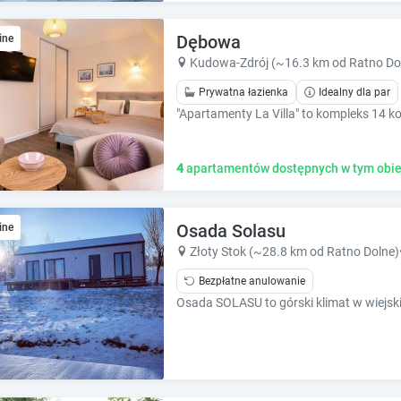
e
e
c
c
Dębowa
a
ine
a
l
l
Kudowa-Zdrój (~16.3 km od Ratno Do
e
e
Prywatna łazienka
Idealny dla par
n
n
d
d
a
a
r
r
4
apartamentów dostępnych w tym obie
a
a
n
n
d
d
s
Osada Solasu
s
ine
e
e
Złoty Stok (~28.8 km od Ratno Dolne)
l
l
Bezpłatne anulowanie
e
e
c
Osada SOLASU to górski klimat w wiejskim
c
t
t
a
a
d
d
a
a
t
t