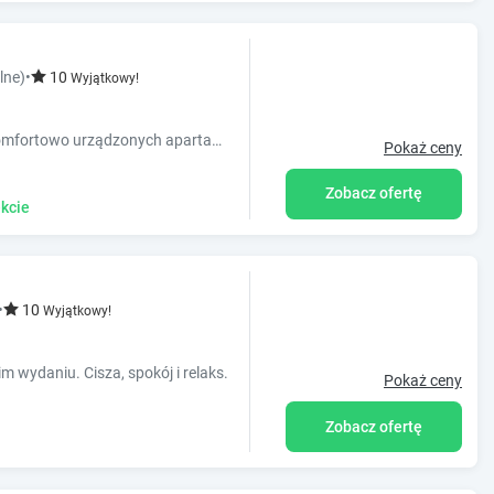
lne)
•
10
Wyjątkowy!
"Apartamenty La Villa" to kompleks 14 komfortowo urządzonych apartamentów od 2 do 7 osobowych.
Pokaż ceny
Zobacz ofertę
kcie
•
10
Wyjątkowy!
 wydaniu. Cisza, spokój i relaks.
Pokaż ceny
Zobacz ofertę