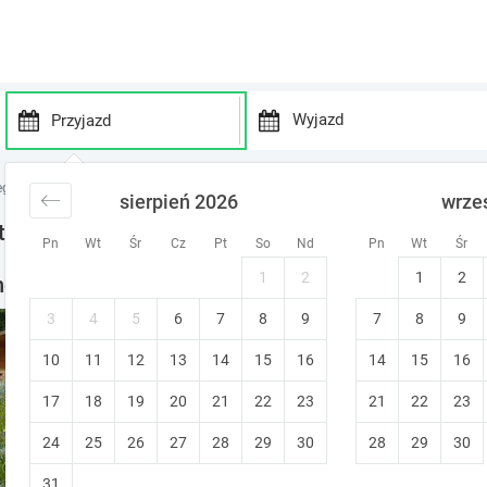
P
P
r
r
egi Dolny Śląsk
noclegi Ratno Dolne
sierpień 2026
wrze
e
e
s
s
tno Dolne
Pn
Wt
Śr
Cz
Pt
So
Nd
Pn
Wt
Śr
s
s
t
t
1
2
1
2
e - noclegi w okolicy
h
h
e
e
3
4
5
6
7
8
9
7
8
9
Domki pod Brzózkami
d
d
10
11
12
13
14
15
o
16
14
15
16
o
Wambierzyce (~3 km od Ratno Dolne)
w
w
Bezpłatna zmiana terminu
17
18
19
20
21
22
23
21
22
23
n
n
a
a
24
25
26
27
28
29
30
28
29
30
r
r
r
r
31