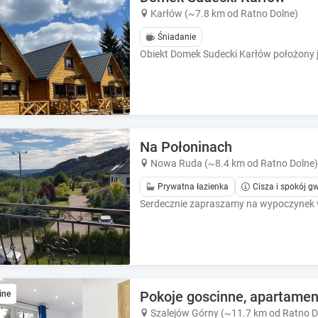
k
k
Karłów (~7.8 km od Ratno Dolne)
k
k
e
e
Śniadanie
y
y
t
t
o
o
g
g
e
e
t
t
t
t
Na Połoninach
h
h
Nowa Ruda (~8.4 km od Ratno Dolne)
e
e
k
k
Prywatna łazienka
Cisza i spokój 
e
e
y
y
b
b
o
o
a
a
r
r
d
d
Pokoje goscinne, apartamen
ine
s
s
Szalejów Górny (~11.7 km od Ratno D