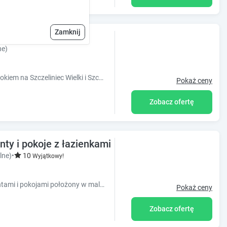
Zamknij
ne)
Oferujemy całoroczny wypoczynek z widokiem na Szczeliniec Wielki i Szczeliniec Mały.
Pokaż ceny
Zobacz ofertę
ty i pokoje z łazienkami
lne)
•
10
Wyjątkowy!
Dom na wzgórzu Pensjonat z apartamentami i pokojami położony w malowniczym mieście Duszniki Zdrój.
Pokaż ceny
Zobacz ofertę