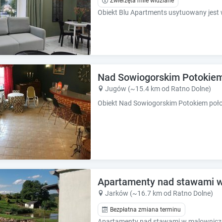
Zwierzęta mile widziane
e
e
s
s
.
.
Nad Sowiogorskim Potokie
Jugów (~15.4 km od Ratno Dolne)
Apartamenty nad stawami w
Jarków (~16.7 km od Ratno Dolne)
Bezpłatna zmiana terminu