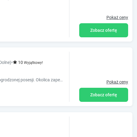
Pokaż ceny
Zobacz ofertę
Dolne)
•
10
Wyjątkowy!
Nasz 6 osobowy domek znajduje się na ogrodzonej posesji. Okolica zapewnia cisze i spokój a położenie na mapie daje dobry start do zwiedzania kotliny.
Pokaż ceny
Zobacz ofertę