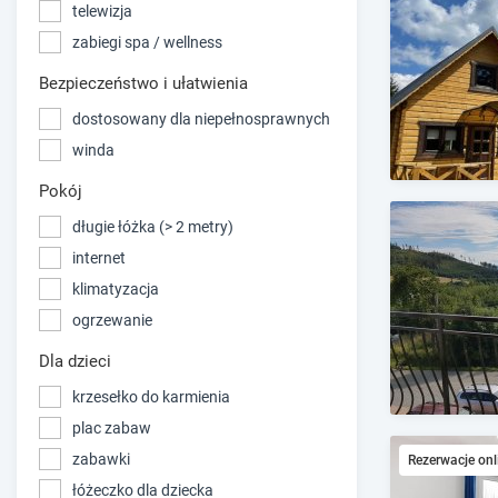
telewizja
zabiegi spa / wellness
Bezpieczeństwo i ułatwienia
dostosowany dla niepełnosprawnych
winda
Pokój
długie łóżka (> 2 metry)
internet
klimatyzacja
ogrzewanie
Dla dzieci
krzesełko do karmienia
plac zabaw
zabawki
Rezerwacje onl
łóżeczko dla dziecka