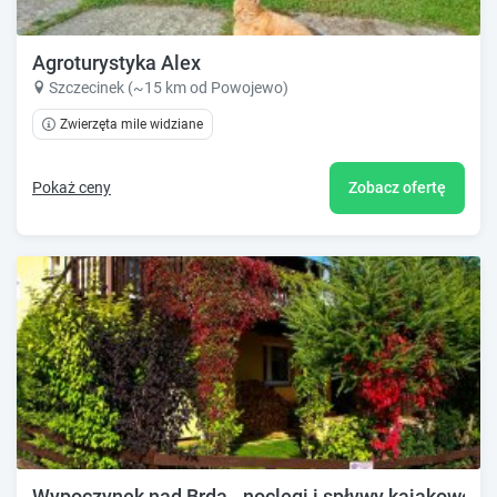
Agroturystyka Alex
Szczecinek (~15 km od Powojewo)
Zwierzęta mile widziane
Pokaż ceny
Zobacz ofertę
Wypoczynek nad Brdą - noclegi i spływy kajakowe