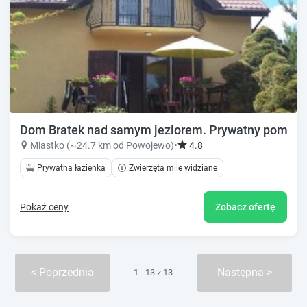
Dom Bratek nad samym jeziorem. Prywatny pomost i 
Miastko (~24.7 km od Powojewo)
•
4.8
Prywatna łazienka
Zwierzęta mile widziane
Pokaż ceny
Zobacz ofertę
Poprzednia
Następna
1 - 13 z 13