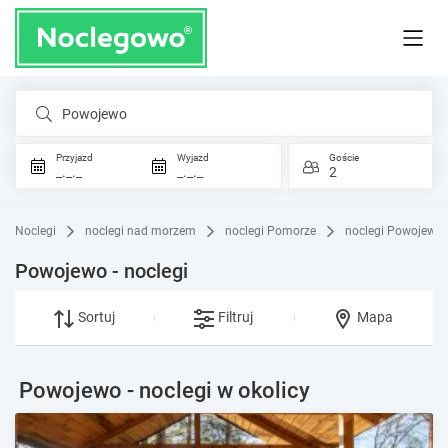
Powojewo
Przyjazd
Wyjazd
Goście
_._._
_._._
2
Noclegi
noclegi nad morzem
noclegi Pomorze
noclegi Powojewo
Powojewo - noclegi
Sortuj
Filtruj
Mapa
Powojewo - noclegi w okolicy