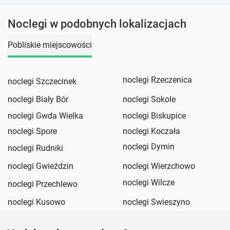
Noclegi w podobnych lokalizacjach
Pobliskie miejscowości
noclegi Rzeczenica
noclegi Szczecinek
noclegi Biały Bór
noclegi Sokole
noclegi Gwda Wielka
noclegi Biskupice
noclegi Spore
noclegi Koczała
noclegi Dymin
noclegi Rudniki
noclegi Gwieździn
noclegi Wierzchowo
noclegi Wilcze
noclegi Przechlewo
noclegi Kusowo
noclegi Swieszyno