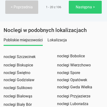
Poprzednia
Następna
1 - 20 z 106
Noclegi w podobnych lokalizacjach
Pobliskie miejscowości
Lokalizacja
noclegi Bobolice
noclegi Szczecinek
noclegi Biskupice
noclegi Wierzchowo
noclegi Świętno
noclegi Spore
noclegi Godzisław
noclegi Opatówek
noclegi Gwda Wielka
noclegi Sulikowo
noclegi Białowąs
noclegi Przyjezierze
noclegi Luboradza
noclegi Biały Bór