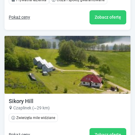
Prywatna łazienka
Cisza i spokój gwarantowane
Pokaż ceny
Zobacz ofertę
Sikory Hill
Czaplinek (~29 km)
Zwierzęta mile widziane
Pokaż ceny
Zobacz ofertę