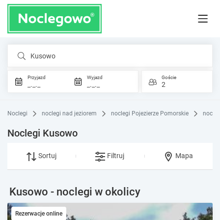
Kusowo
Przyjazd
Wyjazd
Goście
_._._
_._._
2
Noclegi
noclegi nad jeziorem
noclegi Pojezierze Pomorskie
nocle
Noclegi Kusowo
Sortuj
Filtruj
Mapa
Kusowo - noclegi w okolicy
Rezerwacje online