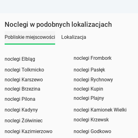
Noclegi w podobnych lokalizacjach
Pobliskie miejscowości
Lokalizacja
noclegi Frombork
noclegi Elbląg
noclegi Tolkmicko
noclegi Pasłęk
noclegi Karszewo
noclegi Rychnowy
noclegi Brzezina
noclegi Kupin
noclegi Plajny
noclegi Pilona
noclegi Kadyny
noclegi Kamionek Wielki
noclegi Krzewsk
noclegi Żółwiniec
noclegi Kazimierzowo
noclegi Godkowo