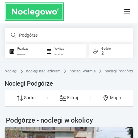
Podgórze
Przyjazd
Wyjazd
Goście
_._._
_._._
2
Noclegi
noclegi nad jeziorem
noclegi Warmia
noclegi Podgórze
Noclegi Podgórze
Sortuj
Filtruj
Mapa
Podgórze - noclegi w okolicy