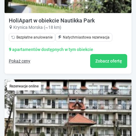
HoliApart w obiekcie Nautikka Park
Krynica Morska (~18 km)
Bezpłatne anulowanie
Natychmiastowa rezerwacja
9
apartamentów dostępnych w tym obiekcie
Pokaż ceny
Zobacz ofertę
Rezerwacje online