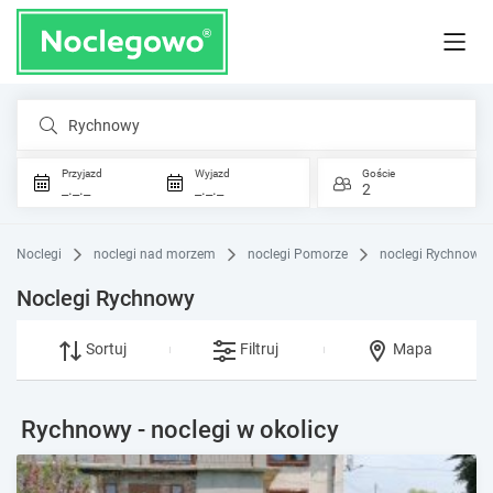
Rychnowy
Przyjazd
Wyjazd
Goście
_._._
_._._
2
Noclegi
noclegi nad morzem
noclegi Pomorze
noclegi Rychnowy
Noclegi Rychnowy
Sortuj
Filtruj
Mapa
Rychnowy - noclegi w okolicy