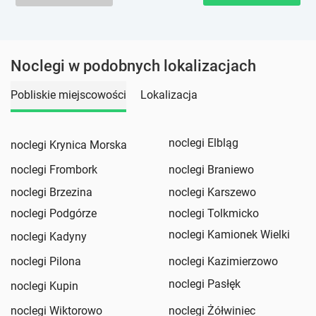
Noclegi w podobnych lokalizacjach
Pobliskie miejscowości
Lokalizacja
noclegi Elbląg
noclegi Krynica Morska
noclegi Frombork
noclegi Braniewo
noclegi Brzezina
noclegi Karszewo
noclegi Podgórze
noclegi Tolkmicko
noclegi Kamionek Wielki
noclegi Kadyny
noclegi Pilona
noclegi Kazimierzowo
noclegi Pasłęk
noclegi Kupin
noclegi Wiktorowo
noclegi Żółwiniec