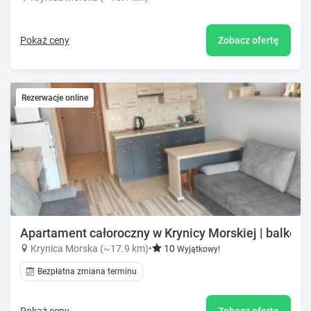
Pokaż ceny
Zobacz ofertę
Rezerwacje online
Apartament całoroczny w Krynicy Morskiej | balkon, 
Krynica Morska (~17.9 km)
•
10
Wyjątkowy!
Bezpłatna zmiana terminu
Pokaż ceny
Zobacz ofertę