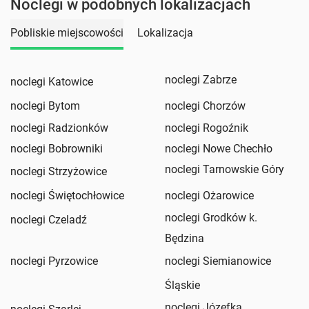
Noclegi w podobnych lokalizacjach
Pobliskie miejscowości
Lokalizacja
noclegi Zabrze
noclegi Katowice
noclegi Bytom
noclegi Chorzów
noclegi Radzionków
noclegi Rogoźnik
noclegi Bobrowniki
noclegi Nowe Chechło
noclegi Tarnowskie Góry
noclegi Strzyżowice
noclegi Świętochłowice
noclegi Ożarowice
noclegi Grodków k.
noclegi Czeladź
Będzina
noclegi Pyrzowice
noclegi Siemianowice
Śląskie
noclegi Józefka