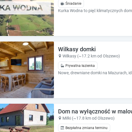
k
k
Śniadanie
k
k
e
e
y
y
t
t
o
o
g
g
e
e
Wilkasy domki
t
t
Wilkasy (~17.2 km od Olszewo)
t
t
h
h
Prywatna łazienka
e
e
Nowe, drewniane domki na Mazurach, ide
k
k
e
e
y
y
b
b
o
o
a
a
Dom na wyłączność w malowni
r
r
Miłki (~17.8 km od Olszewo)
d
d
s
s
Bezpłatna zmiana terminu