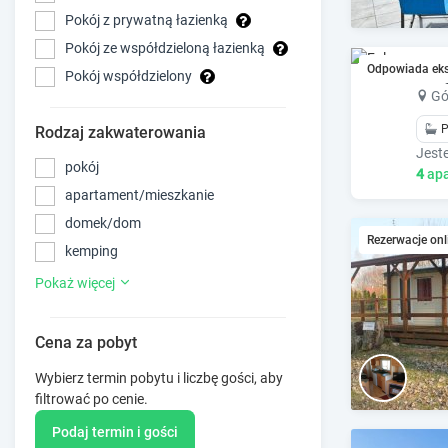
Pokój z prywatną łazienką
Pokój ze współdzieloną łazienką
Fol
Odpowiada ek
Pokój współdzielony
Gó
P
Rodzaj zakwaterowania
pokój
4
apa
apartament/mieszkanie
domek/dom
Rezerwacje onl
kemping
Pokaż więcej
Cena za pobyt
Wybierz termin pobytu i liczbę gości, aby
filtrować po cenie.
Podaj termin i gości