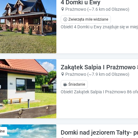
e
e
4 Domki u Ewy
c
c
Prażmowo (~7.6 km od Olszewo)
a
a
Zwierzęta mile widziane
l
l
e
e
n
n
d
d
a
a
r
r
a
a
n
n
Zakątek Salpia I Prażmowo 
d
d
Prażmowo (~7.9 km od Olszewo)
s
s
e
Śniadanie
e
l
l
e
e
c
c
t
t
a
a
d
d
a
a
Domki nad jeziorem Tałty- 
ine
t
t