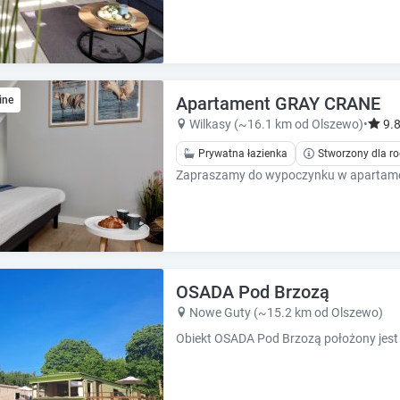
e
e
s
s
.
.
Apartament GRAY CRANE
ine
Wilkasy (~16.1 km od Olszewo)
•
9.
Prywatna łazienka
Stworzony dla ro
OSADA Pod Brzozą
Nowe Guty (~15.2 km od Olszewo)