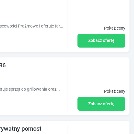
Obiekt 4 Domki u Ewy znajduje się w miejscowości Prażmowo i oferuje taras oraz sprzęt do grillowania. Odległość ważnych miejsc od obiektu: Wio
Pokaż ceny
Zobacz ofertę
86
Obiekt Zakątek Salpia I Prażmowo 86 oferuje sprzęt do grillowania oraz widok na ogród. Usytuowany jest on w miejscowości Prażmowo. Odległość
Pokaż ceny
Zobacz ofertę
prywatny pomost