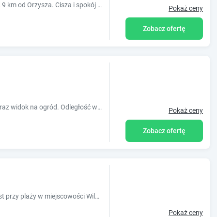
Dom w niewielkiej miejscowości Danowo, 9 km od Orzysza. Cisza i spokój na łonie natury. Zapraszamy.
Pokaż ceny
Zobacz ofertę
Obiekt Kisielkowo oferuje taras, balkon oraz widok na ogród. Odległość ważnych miejsc od obiektu: Twierdza Boyen ? około 5,5 km. Obiekt zapewn
Pokaż ceny
Zobacz ofertę
Obiekt Apartament Portowy położony jest przy plaży w miejscowości Wilkasy. Odległość ważnych miejsc od obiektu: Twierdza Boyen ? 4,1 km, Wio
Pokaż ceny