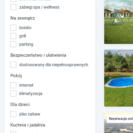
zabiegi spa / wellness
Na zewnątrz
boisko
grill
parking
Bezpieczeństwo i ułatwienia
dostosowany dla niepełnosprawnych
Pokój
internet
klimatyzacja
Dla dzieci
plac zabaw
Rezerwacje onl
Kuchnia i jadalnia