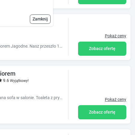
Zamknij
Pokaż ceny
Jesteśmy obiektem położonym w malowniczej mazurskiej wsi Górkło nad Jeziorem Jagodne. Nasz przeszło 100-letni dom otwiera dla Was swoje drzwi.
Zobacz ofertę
ziorem
9.6
Wyjątkowy!
3domki holenderskie 2 sypialnie irozkladana sofa w salonie. Toaleta z prysznicem i umywalka. Kuchnia gazowa z piekarnikiem i grilem drewniany taras
Pokaż ceny
Zobacz ofertę