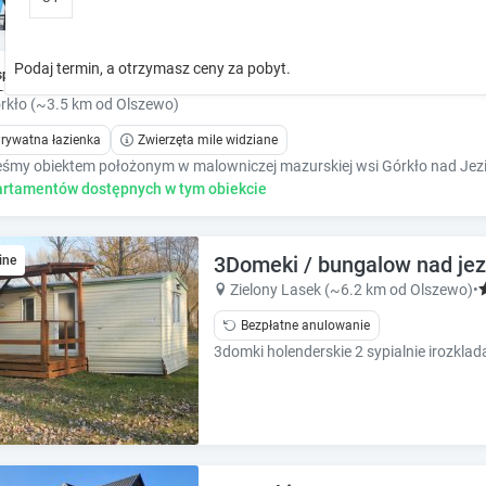
o
o
w
w
k
k
Podaj termin, a otrzymasz ceny za pobyt.
ga
spresowo
e
e
y
y
rkło (~3.5 km od Olszewo)
t
t
rywatna łazienka
Zwierzęta mile widziane
o
o
i
i
rtamentów dostępnych w tym obiekcie
n
n
t
t
e
e
3Domeki / bungalow nad je
r
ine
r
a
a
Zielony Lasek (~6.2 km od Olszewo)
•
c
c
Bezpłatne anulowanie
t
t
w
w
i
i
t
t
h
h
t
t
h
h