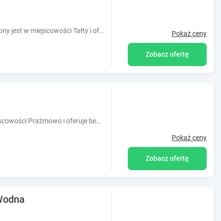
Obiekt Natalia Rest domki & camp położony jest w miejscowości Tałty i oferuje 4 domki, taras, sprzęt do grillowania,hamaki, leżaki, stół do pin-ponga
Pokaż ceny
Zobacz ofertę
Obiekt Prażmowo 49 znajduje się w miejscowości Prażmowo i oferuje bezpłatne Wi-Fi, bezpłatny prywatny parking oraz widok na basen. Odległość
Pokaż ceny
Zobacz ofertę
Wodna