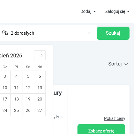
Dodaj
Zaloguj się
Szukaj
sień 2026
Sortuj
Cz
Pt
So
Nd
3
4
5
6
10
11
12
13
m miejscu blisko natury
17
18
19
20
idziane
24
25
26
27
Obiekt Koniec Świata - Nowa Stodoła Mikolajki oferuje sezonowy odkryty basen oraz widok na ogród. Usytuowany jest on w miejscowości Stare Sady.
Pokaż ceny
Zobacz ofertę