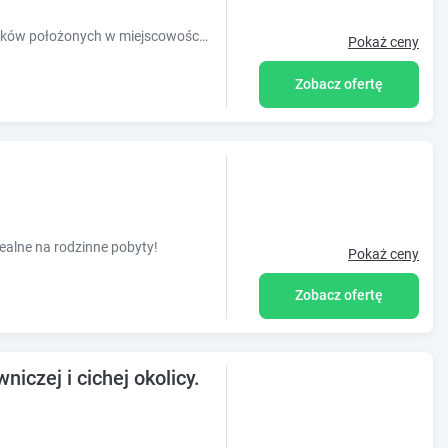
Kurka Wodna to pięć klimatycznych domków położonych w miejscowości Faszcze k.Mikołajek nad pięknym Jeziorem Głębokim.
Pokaż ceny
Zobacz ofertę
alne na rodzinne pobyty!
Pokaż ceny
Zobacz ofertę
czej i cichej okolicy.