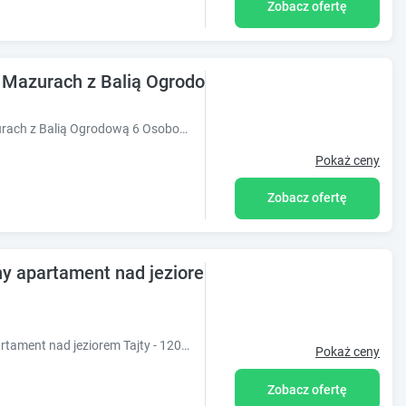
Zobacz ofertę
a Mazurach z Balią Ogrodową 6 Osobowy
Obiekt Domek Całoroczny z Bali na Mazurach z Balią Ogrodową 6 Osobowy położony jest w miejscowości Miłki i oferuje widok na rzekę. Odległoś?
Pokaż ceny
Zobacz ofertę
y apartament nad jeziorem Tajty - 120 m2 tylko dl
Obiekt Wilkasy- Giżycko Przestronny apartament nad jeziorem Tajty - 120 m2 tylko dla Ciebie oferuje taras oraz widok na ogród. Usytuowany jest on w
Pokaż ceny
Zobacz ofertę