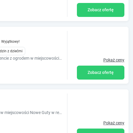
Zobacz ofertę
8
Wyjątkowy!
dzin z dziećmi
Zapraszamy do wypoczynku w apartamencie z ogrodem w miejscowości Wilkasy. Znajduje się w domu jednorodzinnym ,posiada niezależne wejście oraz ogród.
Pokaż ceny
Zobacz ofertę
Obiekt OSADA Pod Brzozą położony jest w miejscowości Nowe Guty w regionie warmińsko-mazurskie i oferuje bezpłatne Wi-Fi, plac zabaw, ogród oraz
Pokaż ceny