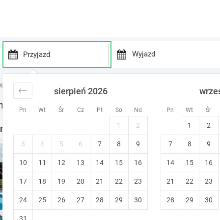
P
P
r
r
egi nad jeziorem
noclegi nad jeziorem
noclegi Olszewo
sierpień 2026
wrze
e
e
s
s
noclegi
Pn
Wt
Śr
Cz
Pt
So
Nd
Pn
Wt
Śr
s
s
t
t
1
2
1
2
noclegi w okolicy
h
h
e
e
3
4
5
6
7
8
9
7
8
9
Apartamenty, domki w cichy
d
d
10
11
12
13
14
15
o
16
14
15
16
o
Mikołajki (~10.1 km od Olszewo)
w
w
Prywatna łazienka
Zwierzęta mile w
17
18
19
20
21
22
23
21
22
23
n
n
a
a
24
25
26
27
28
29
30
28
29
30
r
r
r
r
31