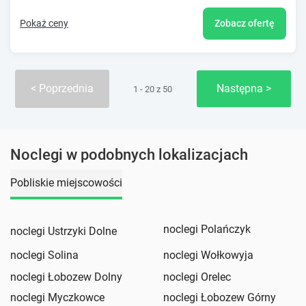
Pokaż ceny
Zobacz ofertę
Poprzednia
Następna
1 - 20 z 50
Noclegi w podobnych lokalizacjach
Pobliskie miejscowości
noclegi Polańczyk
noclegi Ustrzyki Dolne
noclegi Solina
noclegi Wołkowyja
noclegi Łobozew Dolny
noclegi Orelec
noclegi Myczkowce
noclegi Łobozew Górny