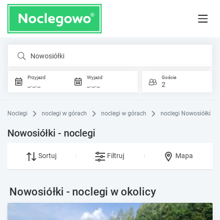
Nowosiółki
Przyjazd
Wyjazd
Goście
_._._
_._._
2
Noclegi
noclegi w górach
noclegi w górach
noclegi Nowosiółki
Nowosiółki - noclegi
Sortuj
Filtruj
Mapa
Nowosiółki - noclegi w okolicy