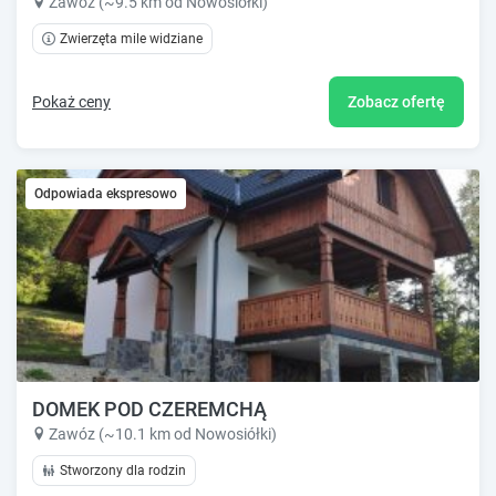
Zawóz (~9.5 km od Nowosiółki)
Zwierzęta mile widziane
Pokaż ceny
Zobacz ofertę
Odpowiada ekspresowo
DOMEK POD CZEREMCHĄ
Zawóz (~10.1 km od Nowosiółki)
Stworzony dla rodzin