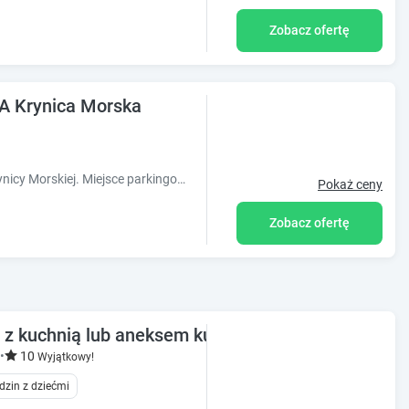
Zobacz ofertę
A Krynica Morska
Przestronne Apartamenty w centrum Krynicy Morskiej. Miejsce parkingowe w cenie. Do plaży 10 minut. Wszystkie atrakcje w zasięgu 5 minutowego spaceru
Pokaż ceny
Zobacz ofertę
e z kuchnią lub aneksem kuchennym
•
10
Wyjątkowy!
dzin z dziećmi