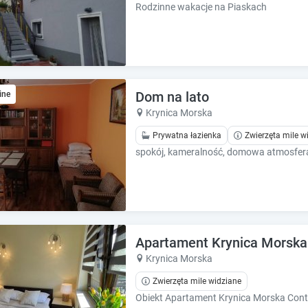
h
h
Rodzinne wakacje na Piaskach
o
o
r
r
t
t
c
c
u
u
t
t
Dom na lato
ine
s
s
Krynica Morska
f
f
o
o
Prywatna łazienka
Zwierzęta mile w
r
r
spokój, kameralność, domowa atmosfer
c
c
h
h
a
a
n
n
g
g
i
i
Apartament Krynica Morska
n
n
Krynica Morska
g
g
d
d
Zwierzęta mile widziane
a
a
t
t