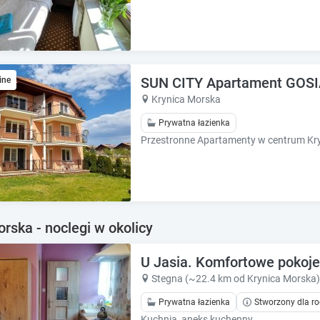
e
e
s
s
.
.
SUN CITY Apartament GOSI
ine
Krynica Morska
Prywatna łazienka
rska - noclegi w okolicy
U Jasia. Komfortowe pokoj
Stegna (~22.4 km od Krynica Morska)
Prywatna łazienka
Stworzony dla ro
Kuchnia, aneks kuchenny