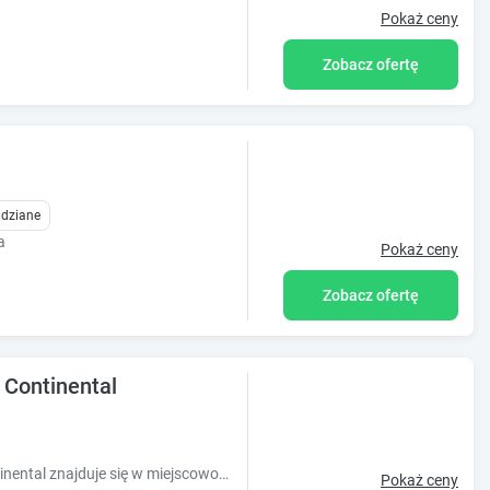
Pokaż ceny
Zobacz ofertę
idziane
a
Pokaż ceny
Zobacz ofertę
 Continental
Obiekt Apartament Krynica Morska Continental znajduje się w miejscowości Krynica Morska i oferuje taras. Odległość ważnych miejsc od obiektu: Pl
Pokaż ceny