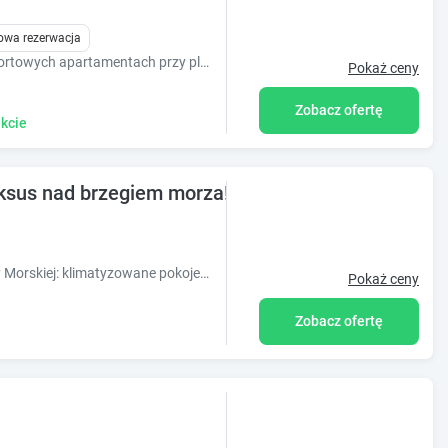
owa rezerwacja
Zapraszamy do pobytu w nowych, komfortowych apartamentach przy plaży ? tylko 3 minuty pieszo do morza.
Pokaż ceny
Zobacz ofertę
kcie
uksus nad brzegiem morza!
Oaza spokoju 100 m od morza w Krynicy Morskiej: klimatyzowane pokoje, klimatyczna restauracja, bar, sauny, sala zabaw dla dzieci i prywatny parking.
Pokaż ceny
Zobacz ofertę