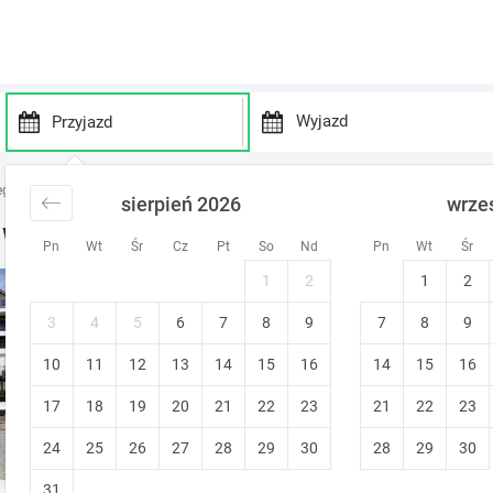
P
P
r
r
egi nad morzem
noclegi Mierzeja Wiślana
noclegi Krynica Morska
sierpień 2026
wrze
e
e
s
s
 Wielkanoc w Krynicy Morskiej
Pn
Wt
Śr
Cz
Pt
So
Nd
Pn
Wt
Śr
s
s
t
t
1
2
1
2
Hotel Krynica
h
h
e
e
Krynica Morska
3
4
5
6
7
8
9
7
8
9
d
d
Śniadanie
Bezpłatna zmiana termin
10
11
12
13
14
15
o
16
14
15
16
o
w
w
17
18
19
20
21
22
23
21
22
23
n
n
a
a
24
25
26
27
28
29
30
28
29
30
r
r
r
r
31