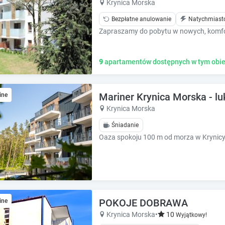
Krynica Morska
e
e
.
.
Bezpłatne anulowanie
Natychmiast
P
P
r
r
e
e
s
s
9
apartamentów dostępnych w tym obie
s
s
t
t
h
h
Mariner Krynica Morska - l
ine
e
e
Krynica Morska
q
q
u
u
Śniadanie
e
e
s
s
t
t
i
i
o
o
n
n
m
m
POKOJE DOBRAWA
ine
a
a
Krynica Morska
•
10
Wyjątkowy!
r
r