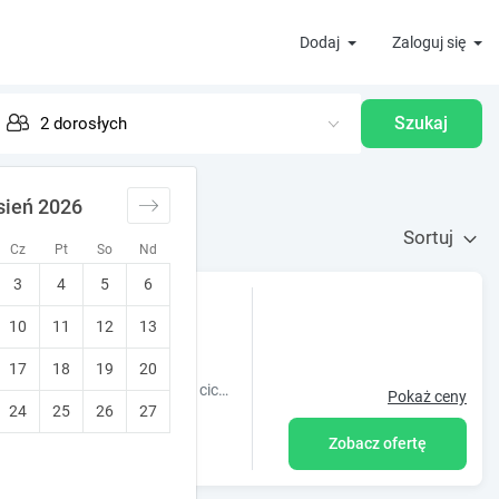
Dodaj
Zaloguj się
Szukaj
sień 2026
Sortuj
Cz
Pt
So
Nd
3
4
5
6
10
11
12
13
u
17
18
19
20
Hotel Krynica leży bezpośrednio nad Zalewem Wiślanym. To spokojne ciche miejsce stworzone do rodzinnego wypoczynku , posiadamy kryty basen..
Pokaż ceny
24
25
26
27
Zobacz ofertę