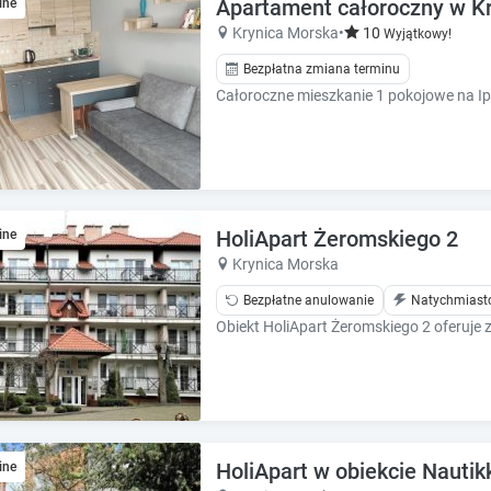
e
e
Apartament całoroczny w Kry
ine
c
c
Krynica Morska
•
10
Wyjątkowy!
a
a
Bezpłatna zmiana terminu
l
l
e
e
n
n
d
d
a
a
r
r
a
a
n
n
HoliApart Żeromskiego 2
ine
d
d
Krynica Morska
s
s
e
Bezpłatne anulowanie
Natychmiast
e
l
l
e
e
c
c
t
t
a
a
d
d
a
a
HoliApart w obiekcie Nautik
ine
t
t