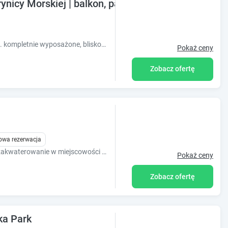
nicy Morskiej | balkon, parking
Całoroczne mieszkanie 1 pokojowe na Ip. kompletnie wyposażone, blisko morza.
Pokaż ceny
Zobacz ofertę
owa rezerwacja
Obiekt HoliApart Żeromskiego 2 oferuje zakwaterowanie w miejscowości Krynica Morska. 500 m do plaży.
Pokaż ceny
Zobacz ofertę
ka Park