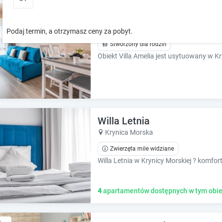
o
o
Amelia
w
w
k
k
Krynica Morska
Podaj termin, a otrzymasz ceny za pobyt.
e
e
Stworzony dla rodzin
y
y
t
t
o
o
i
i
n
n
t
t
e
e
Willa Letnia
r
r
a
a
Krynica Morska
c
c
Zwierzęta mile widziane
t
t
w
w
i
i
t
t
4
apartamentów dostępnych w tym obie
h
h
t
t
h
h