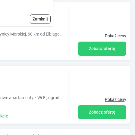
Zamknij
Obiekt Villa Amelia jest usytuowany w Krynicy Morskiej, 60 km od Elbląga. Obiekt zapewnia sprzęt do grillowania i widok na jezioro. Na miejscu dost?
Pokaż ceny
Zobacz ofertę
Willa Letnia w Krynicy Morskiej ? komfortowe apartamenty z Wi-Fi, ogrodem i parkingiem. Blisko plaży i centrum miasta.
Pokaż ceny
Zobacz ofertę
kcie