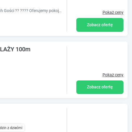
????? Krynica Morska czeka już na swoich Gości ?? ???? Oferujemy pokoje 4 osobowe z tarasem lub balkonem ?? 500 metrów od plaży i Centrum
Pokaż ceny
Zobacz ofertę
PLAŻY 100m
Pokaż ceny
Zobacz ofertę
dzin z dziećmi