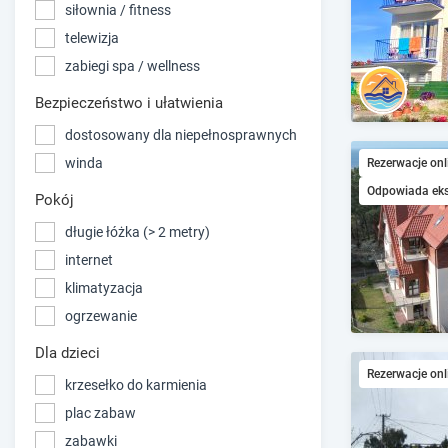
siłownia / fitness
telewizja
zabiegi spa / wellness
Bezpieczeństwo i ułatwienia
dostosowany dla niepełnosprawnych
winda
Rezerwacje onl
Odpowiada ek
Pokój
długie łóżka (> 2 metry)
internet
klimatyzacja
ogrzewanie
Dla dzieci
Rezerwacje onl
krzesełko do karmienia
plac zabaw
zabawki