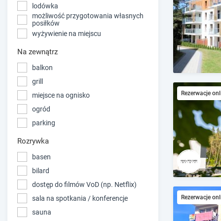
lodówka
możliwość przygotowania własnych
posiłków
wyżywienie na miejscu
Na zewnątrz
balkon
grill
Rezerwacje onl
miejsce na ognisko
ogród
parking
Rozrywka
basen
bilard
dostęp do filmów VoD (np. Netflix)
Rezerwacje onl
sala na spotkania / konferencje
sauna