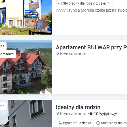
k
k
Stworzony dla rodzin z dziećmi
k
k
e
e
y
y
t
t
o
o
g
g
e
e
Apartament BULWAR przy 
ine
t
t
Krynica Morska
spresowo
t
t
h
h
e
e
k
k
e
e
y
y
b
b
o
o
a
a
Idealny dla rodzin
ine
r
r
Krynica Morska
•
10
Wyjątkowy!
d
d
s
s
Prywatna łazienka
Stworzony dla ro