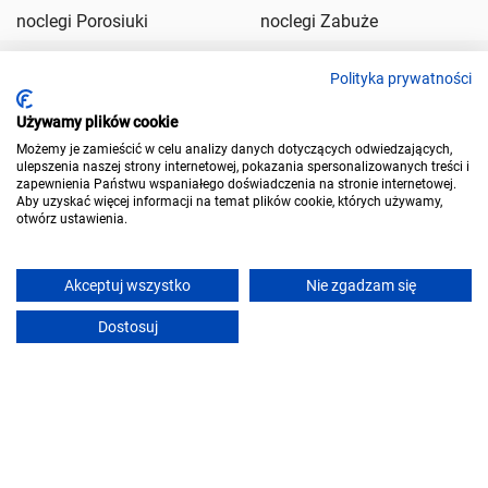
noclegi Porosiuki
noclegi Zabuże
Polityka prywatności
Nadal szukasz noclegu?
Dodaj ogłoszenie, a obiekty noclegowe z wolnymi miejscami
Używamy plików cookie
zgłoszą się do Ciebie!
Możemy je zamieścić w celu analizy danych dotyczących odwiedzających,
ulepszenia naszej strony internetowej, pokazania spersonalizowanych treści i
Dodaj ogłoszenie
zapewnienia Państwu wspaniałego doświadczenia na stronie internetowej.
Aby uzyskać więcej informacji na temat plików cookie, których używamy,
otwórz ustawienia.
Akceptuj wszystko
Nie zgadzam się
Dostosuj