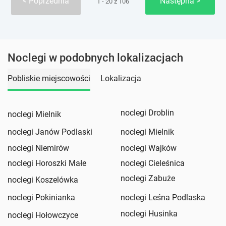
Poprzednia
Następna
1 - 20 z 106
Noclegi w podobnych lokalizacjach
Pobliskie miejscowości
Lokalizacja
noclegi Droblin
noclegi Mielnik
noclegi Janów Podlaski
noclegi Mielnik
noclegi Niemirów
noclegi Wajków
noclegi Horoszki Małe
noclegi Cieleśnica
noclegi Zabuże
noclegi Koszelówka
noclegi Pokinianka
noclegi Leśna Podlaska
noclegi Husinka
noclegi Hołowczyce