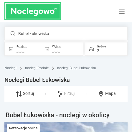
Bubel Łukowiska
Przyjazd
Wyjazd
Goście
_._._
_._._
2
Noclegi
noclegi Podole
noclegi Bubel Łukowiska
Noclegi Bubel Łukowiska
Sortuj
Filtruj
Mapa
Bubel Łukowiska - noclegi w okolicy
Rezerwacje online