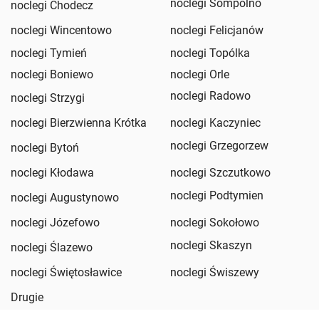
noclegi Sompolno
noclegi Chodecz
noclegi Wincentowo
noclegi Felicjanów
noclegi Tymień
noclegi Topólka
noclegi Boniewo
noclegi Orle
noclegi Radowo
noclegi Strzygi
noclegi Bierzwienna Krótka
noclegi Kaczyniec
noclegi Grzegorzew
noclegi Bytoń
noclegi Kłodawa
noclegi Szczutkowo
noclegi Podtymien
noclegi Augustynowo
noclegi Józefowo
noclegi Sokołowo
noclegi Skaszyn
noclegi Ślazewo
noclegi Świętosławice
noclegi Świszewy
Drugie