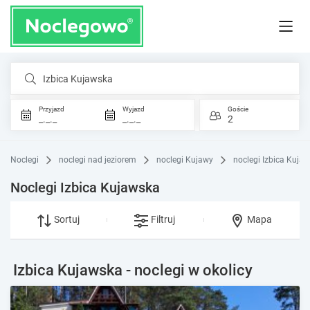
Izbica Kujawska
Przyjazd
Wyjazd
Goście
_._._
_._._
2
Noclegi
noclegi nad jeziorem
noclegi Kujawy
noclegi Izbica Kuja
Noclegi Izbica Kujawska
Sortuj
Filtruj
Mapa
Izbica Kujawska - noclegi w okolicy