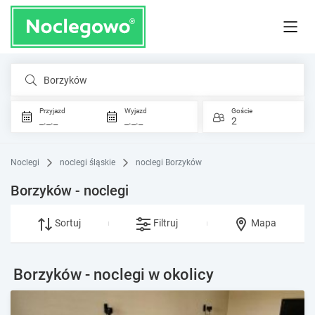
Borzyków
Przyjazd
Wyjazd
Goście
_._._
_._._
2
Noclegi
noclegi śląskie
noclegi Borzyków
Borzyków - noclegi
Sortuj
Filtruj
Mapa
Borzyków - noclegi w okolicy