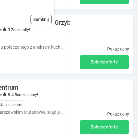
Zamknij
samym Centrum ul. Grzybowska p.IX
)
•
9
Znakomity!
Mieszkanie dla 4 osób. Składa się z salonu połączonego z aneksem kuchennym oraz oddzielnej sypialni i łazienki.
Pokaż ceny
Zobacz ofertę
entrum
)
•
8.4
Bardzo dobry!
dzin z dziećmi
Apartament 2-pokojowy dla 6 osób na warszawskim Muranowie, skąd jest bardzo bliska odległość spacerowa od Nowego i Starego Miasta.
Pokaż ceny
Zobacz ofertę