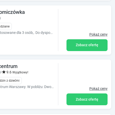
homiczówka
)
idziane
Przytulne studio na Chomiczówce, przystosowane dla 3 osób,. Do dyspozycji gości również w pełni wyposażony aneks kuchenny oraz łazienka z prysznicem.
Pokaż ceny
Zobacz ofertę
centrum
)
•
9.6
Wyjątkowy!
dzin z dziećmi
Apartament dwupokojowy w samym centrum Warszawy. W pobliżu: Dworzec Centralny, Złote Tarasy i Rondo ONZ.
Pokaż ceny
Zobacz ofertę