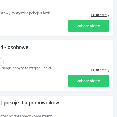
Komfortowe pokoje w Ząbkach koło Warszawy. Wszystkie pokoje z łazienką, dużym 43" telewizorem oraz Wi-Fi. Recepcja czynna 24h. Parking strzeżony.
Pokaż ceny
Zobacz ofertę
i 4 - osobowe
u
Nasz obiekt to idealne miejsce na krótkie i długie pobyty ze względu na ciszę , domową atmosferę i poczucie luksusu. Oferty na większą ilość pokoi lu
Pokaż ceny
Zobacz ofertę
| pokoje dla pracowników Warszawa | Noclegi po
Idealne dla pracowników, chcących odpocząć po dniu pracy Zapraszamy :-)