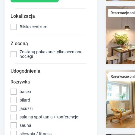
Rezerwacje onl
Lokalizacja
Blisko centrum
Z oceną
Zostaną pokazane tylko ocenione
noclegi
Udogodnienia
Rezerwacje onl
Rozrywka
basen
bilard
jacuzzi
sala na spotkania / konferencje
sauna
siłownia / fitness