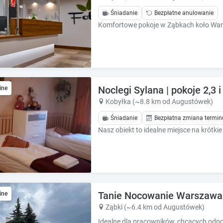
h
h
o
o
Śniadanie
Bezpłatne anulowanie
r
r
t
t
c
c
u
u
t
t
s
s
f
f
Noclegi Sylana | pokoje 2,3 
ine
o
o
Kobyłka (~8.8 km od Augustówek)
r
r
c
c
Śniadanie
Bezpłatna zmiana termin
h
h
a
a
n
n
g
g
i
i
n
n
g
g
Tanie Nocowanie Warszawa 
ine
d
d
Ząbki (~6.4 km od Augustówek)
a
a
t
t