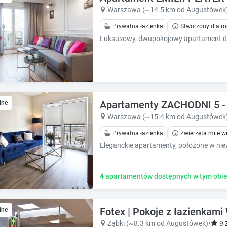
k
k
Warszawa (~14.5 km od Augustówek
k
k
e
e
Prywatna łazienka
Stworzony dla ro
y
y
t
t
o
o
g
g
e
e
t
t
t
t
Apartamenty ZACHODNI 5 
ine
h
h
Warszawa (~15.4 km od Augustówek
e
e
k
k
Prywatna łazienka
Zwierzęta mile w
e
e
y
y
b
b
o
o
4
apartamentów dostępnych w tym obie
a
a
r
r
d
d
Fotex | Pokoje z łazienkami
ine
s
s
Ząbki (~8.3 km od Augustówek)
•
9