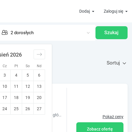
Dodaj
Zaloguj się
Szukaj
sień 2026
Sortuj
Cz
Pt
So
Nd
3
4
5
6
10
11
12
13
entrum
17
18
19
20
)
idziane
24
25
26
27
Luksusowy Apartament w samym centrum miasta, w pobliżu jednej z głównych ulic Warszawy. Odległość spacerowa do Starego Miasta i Nowego Miasta.
Pokaż ceny
Zobacz ofertę