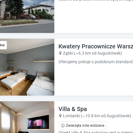
e
e
s
s
.
.
Kwatery Pracownicze Warsz
ine
Ząbki (~6.3 km od Augustówek)
Villa & Spa
Łomianki (~10.8 km od Augustówek)
Zwierzęta mile widziane