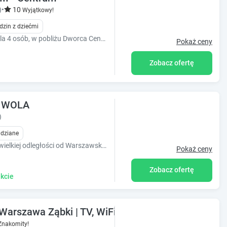
)
•
10
Wyjątkowy!
dzin z dziećmi
Luksusowy, dwupokojowy apartament dla 4 osób, w pobliżu Dworca Centralnego, Złotych Tarasów i Ronda ONZ. W samym centrum Warszawy.
Pokaż ceny
Zobacz ofertę
- WOLA
)
idziane
Eleganckie apartamenty, położone w niewielkiej odległości od Warszawskiego Centrum Expo XXI i Dworca Warszawa Zachodnia.
Pokaż ceny
Zobacz ofertę
kcie
 Warszawa Ząbki | TV, WiFi, Parking
Znakomity!