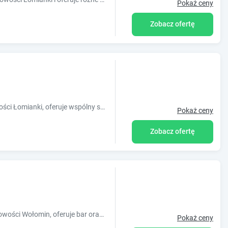
Pokaż ceny
Zobacz ofertę
Obiekt Villa Malva, położony w miejscowości Łomianki, oferuje wspólny salon, taras oraz różne opcje zakwaterowania, w których zapewniono bezp?
Pokaż ceny
Zobacz ofertę
Obiekt Hotel Livia, usytuowany w miejscowości Wołomin, oferuje bar oraz bezpłatny prywatny parking. Odległość ważnych miejsc od obiektu: Stacja
Pokaż ceny