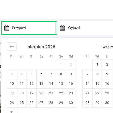
P
P
r
r
egi Mazowsze
noclegi Augustówek
sierpień 2026
wrze
e
e
s
s
 - noclegi
Pn
Wt
Śr
Cz
Pt
So
Nd
Pn
Wt
Śr
s
s
t
t
1
2
1
2
 - noclegi w okolicy
h
h
e
e
3
4
5
6
7
8
9
7
8
9
Apartament ANDERSA I - C
ine
d
d
10
11
12
13
14
15
o
16
14
15
16
o
Warszawa (~11.6 km od Augustówek
w
w
Prywatna łazienka
Zwierzęta mile w
17
18
19
20
21
22
23
21
22
23
n
n
a
a
24
25
26
27
28
29
30
28
29
30
r
r
r
r
31