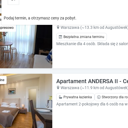
o
o
w
w
k
k
Podaj termin, a otrzymasz ceny za pobyt.
Samodzielne mieszkanie W 
ine
e
e
y
y
Warszawa (~13.3 km od Augustówek
spresowo
t
t
Bezpłatna zmiana terminu
o
o
i
i
n
n
t
t
e
e
r
r
a
a
Apartament ANDERSA II - C
ine
c
c
t
t
Warszawa (~11.9 km od Augustówek
w
w
Prywatna łazienka
Stworzony dla ro
i
i
t
t
h
h
t
t
h
h