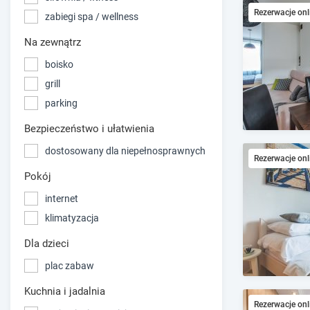
Rezerwacje onl
zabiegi spa / wellness
Na zewnątrz
boisko
grill
parking
Bezpieczeństwo i ułatwienia
dostosowany dla niepełnosprawnych
Rezerwacje onl
Pokój
internet
klimatyzacja
Dla dzieci
plac zabaw
Kuchnia i jadalnia
Rezerwacje onl