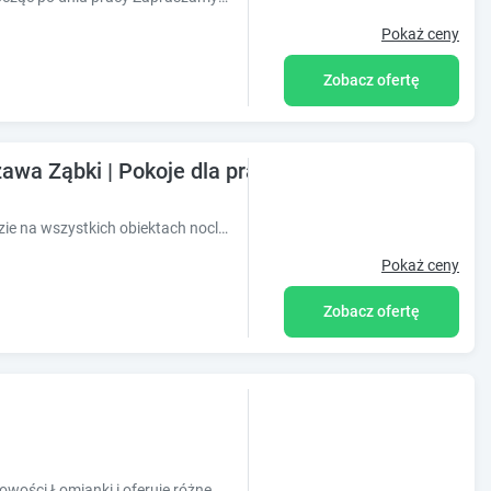
Pokaż ceny
Zobacz ofertę
awa Ząbki | Pokoje dla pracowników w Warszawie
Oferujemy pokoje o podobnym standardzie na wszystkich obiektach noclegowych.
Pokaż ceny
Zobacz ofertę
Obiekt Villa & Spa położony jest w miejscowości Łomianki i oferuje różne opcje zakwaterowania, które są klimatyzowane.