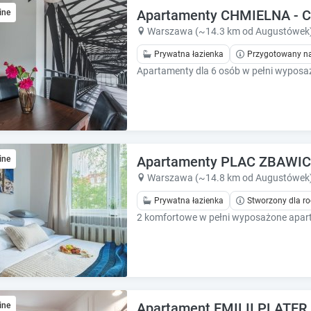
e
e
Apartamenty CHMIELNA -
ine
.
.
Warszawa (~14.3 km od Augustówek
P
P
Prywatna łazienka
Przygotowany na
r
r
e
e
Apartamenty dla 6 osób w pełni wyposa
s
s
s
s
t
t
h
h
e
e
q
q
Apartamenty PLAC ZBAWICI
ine
u
u
Warszawa (~14.8 km od Augustówek
e
e
s
Prywatna łazienka
Stworzony dla ro
s
t
t
i
i
o
o
n
n
m
m
a
a
r
r
Apartament EMILII PLATER I
ine