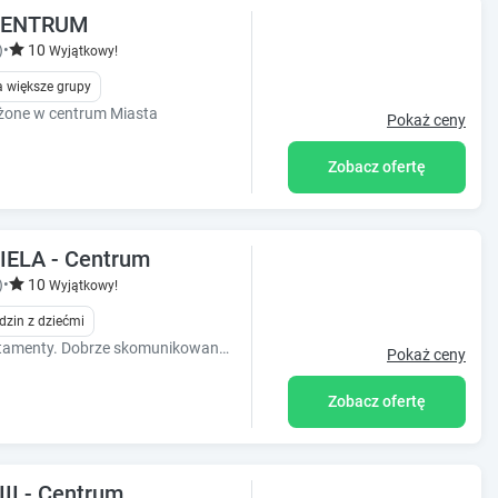
 CENTRUM
)
•
10
Wyjątkowy!
 większe grupy
żone w centrum Miasta
Pokaż ceny
Zobacz ofertę
ELA - Centrum
)
•
10
Wyjątkowy!
dzin z dziećmi
2 komfortowe w pełni wyposażone apartamenty. Dobrze skomunikowane z centrum w pobliżu Placu Zbawiciela.
Pokaż ceny
Zobacz ofertę
II - Centrum