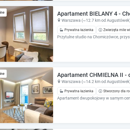
e
e
c
c
Apartament BIELANY 4 - C
a
ine
a
l
l
Warszawa (~12.7 km od Augustówek
e
e
Prywatna łazienka
Zwierzęta mile w
n
n
d
d
a
a
r
r
a
a
n
n
d
d
s
Apartament CHMIELNA II - 
s
ine
e
e
Warszawa (~14.2 km od Augustówek
l
l
Prywatna łazienka
Stworzony dla ro
e
e
c
c
t
t
a
a
d
d
a
a
t
t