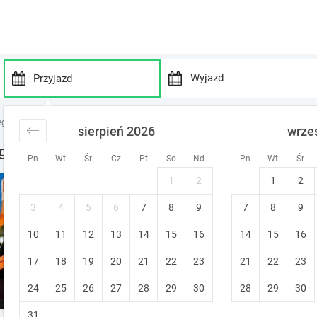
P
P
r
r
egi nad jeziorem
noclegi Jezioro Zegrzyńskie
noclegi Zegrze
sierpień 2026
wrze
e
e
s
s
grze
Pn
Wt
Śr
Cz
Pt
So
Nd
Pn
Wt
Śr
s
s
t
t
1
2
1
2
Apartamenty Pod Żaglami
h
h
e
e
Zegrze
3
4
5
6
7
8
9
7
8
9
d
d
10
11
12
13
14
15
o
16
14
15
16
o
w
w
17
18
19
20
21
22
23
21
22
23
n
n
a
a
24
25
26
27
28
29
30
28
29
30
r
r
r
r
31