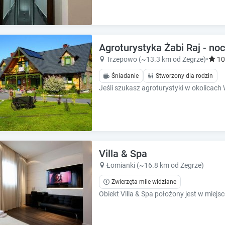
e
e
s
s
.
.
Agroturystyka Żabi Raj - noc
Trzepowo (~13.3 km od Zegrze)
•
10
Śniadanie
Stworzony dla rodzin
Villa & Spa
Łomianki (~16.8 km od Zegrze)
Zwierzęta mile widziane