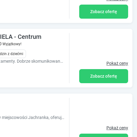
Zobacz ofertę
ELA - Centrum
0
Wyjątkowy!
dzin z dziećmi
2 komfortowe w pełni wyposażone apartamenty. Dobrze skomunikowane z centrum w pobliżu Placu Zbawiciela.
Pokaż ceny
Zobacz ofertę
Obiekt Pensjonat Jachranka, położony w miejscowości Jachranka, oferuje ogród, taras oraz różne opcje zakwaterowania, w których zapewniono bezp?
Pokaż ceny