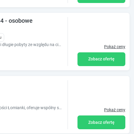
i 4 - osobowe
u
Nasz obiekt to idealne miejsce na krótkie i długie pobyty ze względu na ciszę , domową atmosferę i poczucie luksusu. Oferty na większą ilość pokoi lu
Pokaż ceny
Zobacz ofertę
Obiekt Villa Malva, położony w miejscowości Łomianki, oferuje wspólny salon, taras oraz różne opcje zakwaterowania, w których zapewniono bezp?
Pokaż ceny
Zobacz ofertę