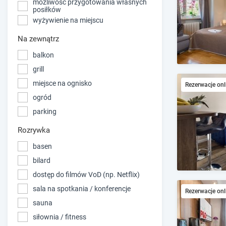
możliwość przygotowania własnych
posiłków
wyżywienie na miejscu
Na zewnątrz
balkon
grill
miejsce na ognisko
Rezerwacje onl
ogród
parking
Rozrywka
basen
bilard
dostęp do filmów VoD (np. Netflix)
sala na spotkania / konferencje
Rezerwacje onl
sauna
siłownia / fitness