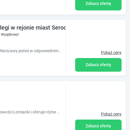
Zobacz ofertę
legi w rejonie miast Serock i Pułtusk
Wyjątkowy!
Jeśli szukasz agroturystyki w okolicach Warszawy jesteś w odpowiednim miejscu.
Pokaż ceny
Zobacz ofertę
Obiekt Villa & Spa położony jest w miejscowości Łomianki i oferuje różne opcje zakwaterowania, które są klimatyzowane.
Pokaż ceny
Zobacz ofertę