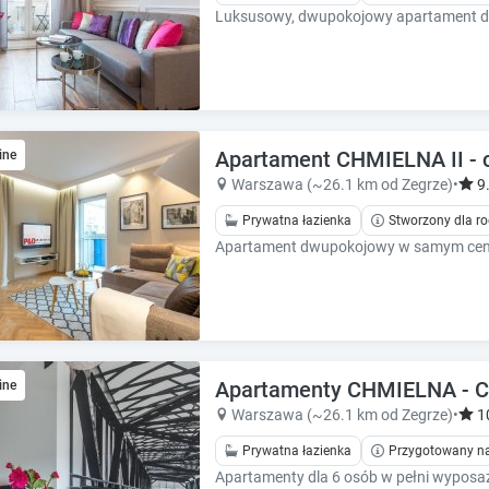
k
k
k
k
e
e
y
y
t
t
o
o
g
g
Apartament CHMIELNA II - 
ine
e
e
Warszawa (~26.1 km od Zegrze)
•
9
t
t
t
t
Prywatna łazienka
Stworzony dla ro
h
h
e
e
k
k
e
e
y
y
b
b
o
o
Apartamenty CHMIELNA -
ine
a
a
Warszawa (~26.1 km od Zegrze)
•
1
r
r
d
d
Prywatna łazienka
Przygotowany na
s
s
Apartamenty dla 6 osób w pełni wyposa