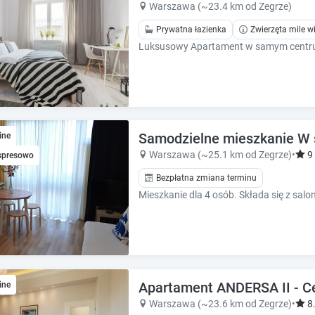
e
e
Warszawa (~23.4 km od Zegrze)
c
c
Prywatna łazienka
Zwierzęta mile w
a
a
l
l
e
e
n
n
d
d
a
a
r
r
a
a
Samodzielne mieszkanie W 
ine
n
n
Warszawa (~25.1 km od Zegrze)
•
9
spresowo
d
d
s
Bezpłatna zmiana terminu
s
e
e
l
l
e
e
c
c
t
t
a
a
d
d
Apartament ANDERSA II - C
ine
a
a
Warszawa (~23.6 km od Zegrze)
•
8
t
t