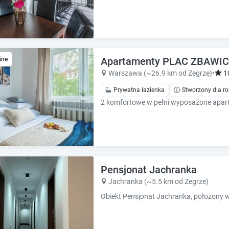
h
h
o
o
r
r
t
t
c
c
u
u
Apartamenty PLAC ZBAWICI
ine
t
t
Warszawa (~26.9 km od Zegrze)
•
1
s
s
f
f
Prywatna łazienka
Stworzony dla ro
o
o
r
r
c
c
h
h
a
a
n
n
g
g
Pensjonat Jachranka
i
i
Jachranka (~5.5 km od Zegrze)
n
n
g
g
d
d
a
a
t
t