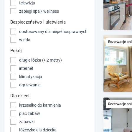
telewizja
zabiegi spa / wellness
Bezpieczeństwo i ułatwienia
dostosowany dla niepełnosprawnych
winda
Rezerwacje onl
Pokój
długie łóżka (> 2 metry)
internet
klimatyzacja
ogrzewanie
Dla dzieci
Rezerwacje onl
krzesełko do karmienia
plac zabaw
zabawki
łóżeczko dla dziecka