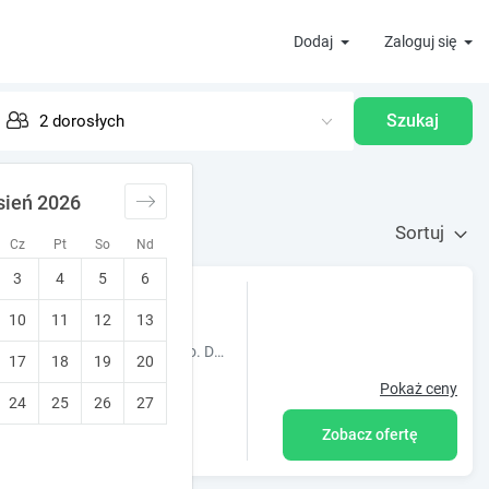
Dodaj
Zaloguj się
Szukaj
sień 2026
Sortuj
Cz
Pt
So
Nd
3
4
5
6
10
11
12
13
Obiekt Apartamenty Pod Żaglami oferuje balkon oraz widok na jezioro. Do dyspozycji Gości jest również ekspres do kawy. Odległość ważnych miejs
17
18
19
20
Pokaż ceny
24
25
26
27
Zobacz ofertę