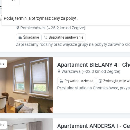
o
o
oclegi w okolicy
w
w
k
k
Podaj termin, a otrzymasz ceny za pobyt.
Gościniec nad Wkrą
ine
e
e
y
y
Pomiechówek (~25.2 km od Zegrze)
t
t
Śniadanie
Bezpłatne anulowanie
o
o
i
i
n
n
t
t
Apartament BIELANY 4 - C
e
ine
e
r
r
Warszawa (~22.3 km od Zegrze)
a
a
Prywatna łazienka
Zwierzęta mile w
c
c
t
t
w
w
i
i
t
t
h
h
t
t
h
h
Apartament ANDERSA I - C
ine