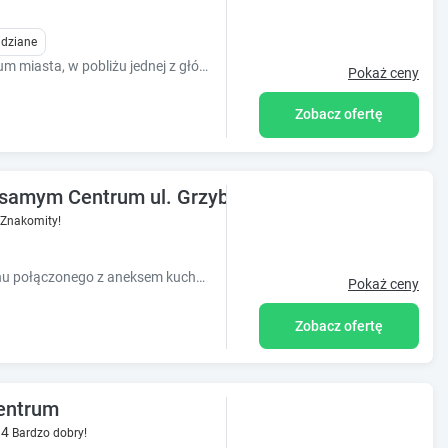
idziane
Luksusowy Apartament w samym centrum miasta, w pobliżu jednej z głównych ulic Warszawy. Odległość spacerowa do Starego Miasta i Nowego Miasta.
Pokaż ceny
Zobacz ofertę
samym Centrum ul. Grzybowska p.IX
Znakomity!
Mieszkanie dla 4 osób. Składa się z salonu połączonego z aneksem kuchennym oraz oddzielnej sypialni i łazienki.
Pokaż ceny
Zobacz ofertę
entrum
.4
Bardzo dobry!