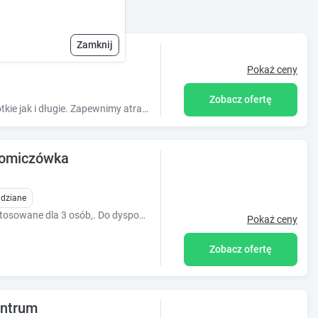
Zamknij
Pokaż ceny
Zobacz ofertę
Zapraszamy rodziny oraz większe grupy na pobyty zarówno krótkie jak i długie. Zapewnimy atrakcje dla każdego gościa zapraszamy do obejrzenia oferty
homiczówka
idziane
Przytulne studio na Chomiczówce, przystosowane dla 3 osób,. Do dyspozycji gości również w pełni wyposażony aneks kuchenny oraz łazienka z prysznicem.
Pokaż ceny
Zobacz ofertę
entrum