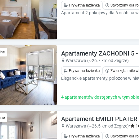
e
e
Prywatna łazienka
Stworzony dla ro
.
.
P
P
r
r
e
e
s
s
s
s
t
t
Apartamenty ZACHODNI 5 
ine
h
h
Warszawa (~26.7 km od Zegrze)
e
e
q
q
Prywatna łazienka
Zwierzęta mile w
u
u
e
e
s
s
t
t
4
apartamentów dostępnych w tym obie
i
i
o
o
n
n
Apartament EMILII PLATER I
ine
m
m
Warszawa (~26.5 km od Zegrze)
•
1
a
a
r
r
Prywatna łazienka
Stworzony dla ro