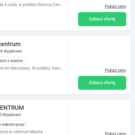
Luksusowy, dwupokojowy apartament dla 4 osób, w pobliżu Dworca Centralnego, Złotych Tarasów i Ronda ONZ. W samym centrum Warszawy.
Pokaż ceny
Zobacz ofertę
centrum
.6
Wyjątkowy!
dzin z dziećmi
Apartament dwupokojowy w samym centrum Warszawy. W pobliżu: Dworzec Centralny, Złote Tarasy i Rondo ONZ.
Pokaż ceny
Zobacz ofertę
 CENTRUM
0
Wyjątkowy!
 większe grupy
żone w centrum Miasta
Pokaż ceny