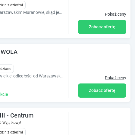
dzin z dziećmi
Apartament 2-pokojowy dla 6 osób na warszawskim Muranowie, skąd jest bardzo bliska odległość spacerowa od Nowego i Starego Miasta.
Pokaż ceny
Zobacz ofertę
- WOLA
idziane
Eleganckie apartamenty, położone w niewielkiej odległości od Warszawskiego Centrum Expo XXI i Dworca Warszawa Zachodnia.
Pokaż ceny
Zobacz ofertę
kcie
II - Centrum
0
Wyjątkowy!
dzin z dziećmi