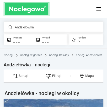
Andziełówka
Przyjazd
Wyjazd
Goście
_._._
_._._
2
Noclegi
noclegi w górach
noclegi Beskidy
noclegi Andziełówka
Andziełówka - noclegi
Sortuj
Filtruj
Mapa
Andziełówka - noclegi w okolicy