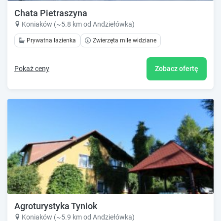
Chata Pietraszyna
Koniaków (~5.8 km od Andziełówka)
Prywatna łazienka
Zwierzęta mile widziane
Pokaż ceny
Zobacz ofertę
Agroturystyka Tyniok
Koniaków (~5.9 km od Andziełówka)