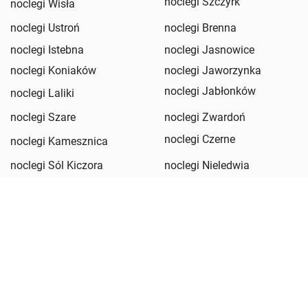
noclegi Szczyrk
noclegi Wisła
noclegi Ustroń
noclegi Brenna
noclegi Istebna
noclegi Jasnowice
noclegi Koniaków
noclegi Jaworzynka
noclegi Jabłonków
noclegi Laliki
noclegi Szare
noclegi Zwardoń
noclegi Czerne
noclegi Kamesznica
noclegi Sól Kiczora
noclegi Nieledwia