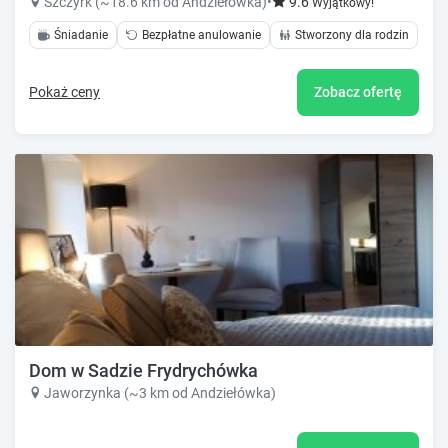
Szczyrk (~18.6 km od Andziełówka)
•
9.6
Wyjątkowy!
Śniadanie
Bezpłatne anulowanie
Stworzony dla rodzin
Pokaż ceny
Zobacz ofertę
Dom w Sadzie Frydrychówka
Jaworzynka (~3 km od Andziełówka)