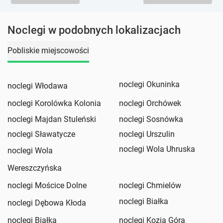
Noclegi w podobnych lokalizacjach
Pobliskie miejscowości
noclegi Okuninka
noclegi Włodawa
noclegi Korolówka Kolonia
noclegi Orchówek
noclegi Majdan Stuleński
noclegi Sosnówka
noclegi Sławatycze
noclegi Urszulin
noclegi Wola Uhruska
noclegi Wola
Wereszczyńska
noclegi Mościce Dolne
noclegi Chmielów
noclegi Białka
noclegi Dębowa Kłoda
noclegi Białka
noclegi Kozia Góra