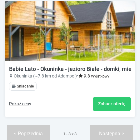
Babie Lato - Okuninka - jezioro Białe - domki, miesz
Okuninka (~7.8 km od Adampol)
•
9.8
Wyjątkowy!
Śniadanie
Pokaż ceny
Zobacz ofertę
Poprzednia
Następna
1 - 8 z 8