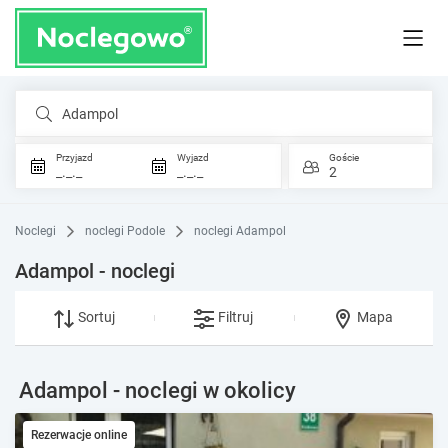
Adampol
Przyjazd
Wyjazd
Goście
_._._
_._._
2
Noclegi
noclegi Podole
noclegi Adampol
Adampol - noclegi
Sortuj
Filtruj
Mapa
Adampol - noclegi w okolicy
Rezerwacje online