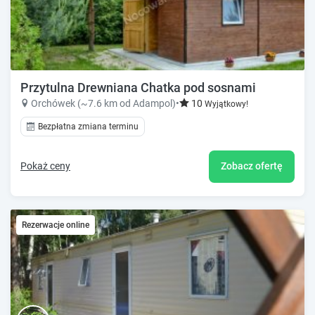
Przytulna Drewniana Chatka pod sosnami
Orchówek (~7.6 km od Adampol)
•
10
Wyjątkowy!
Bezpłatna zmiana terminu
Pokaż ceny
Zobacz ofertę
Rezerwacje online