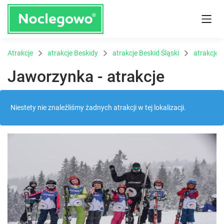
Atrakcje
atrakcje Beskidy
atrakcje Beskid Śląski
atrakcje
Jaworzynka - atrakcje
Niestety nie znaleźliśmy żadnych atrakcji w tej lokalizacji.