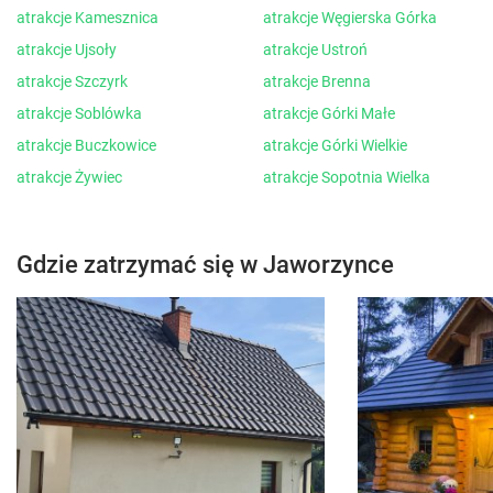
atrakcje Kamesznica
atrakcje Węgierska Górka
atrakcje Ujsoły
atrakcje Ustroń
atrakcje Szczyrk
atrakcje Brenna
atrakcje Soblówka
atrakcje Górki Małe
atrakcje Buczkowice
atrakcje Górki Wielkie
atrakcje Żywiec
atrakcje Sopotnia Wielka
Gdzie zatrzymać się w Jaworzynce