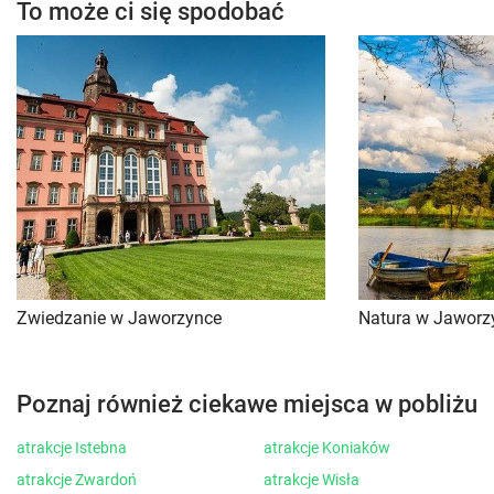
To może ci się spodobać
Zwiedzanie w Jaworzynce
Natura w Jaworz
Poznaj również ciekawe miejsca w pobliżu
atrakcje Istebna
atrakcje Koniaków
atrakcje Zwardoń
atrakcje Wisła