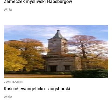
Zameczek myśliwski Habsburgów
Wisła
ZWIEDZANIE
Kościół ewangelicko - augsburski
Wisła