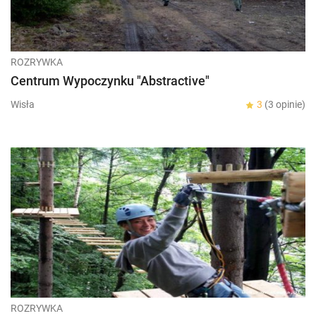
ROZRYWKA
Centrum Wypoczynku "Abstractive"
Wisła
3
(3 opinie)
ROZRYWKA