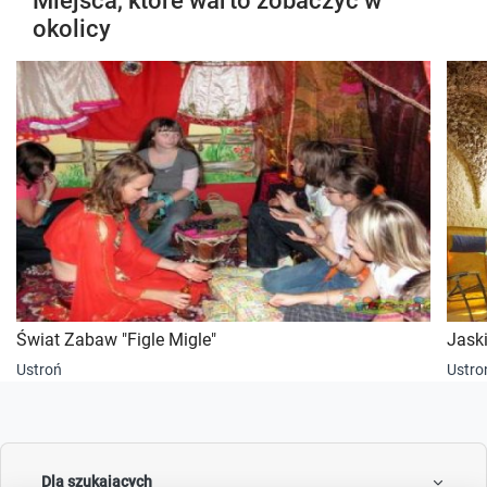
Miejsca, które warto zobaczyć w
okolicy
Świat Zabaw "Figle Migle"
Jask
Ustroń
Ustro
Dla szukających