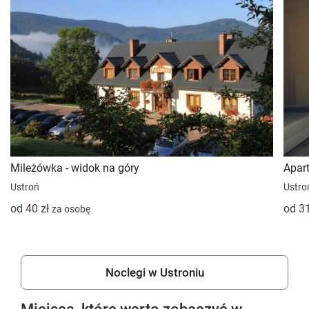
Mileżówka - widok na góry
Apar
Ustroń
Ustro
od 40 zł
od 3
za osobę
Noclegi w Ustroniu