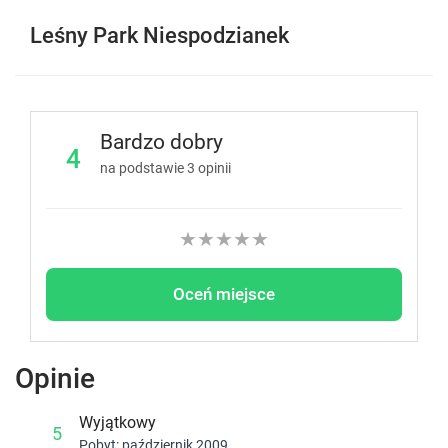
Leśny Park Niespodzianek
Bardzo dobry
4
na podstawie
3
opinii
★
★
★
★
★
Oceń miejsce
Opinie
Wyjątkowy
5
Pobyt: październik 2009