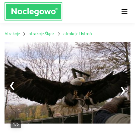
Atrakcje
atrakcje Śląsk
atrakcje Ustroń
Next
1/6
Previous