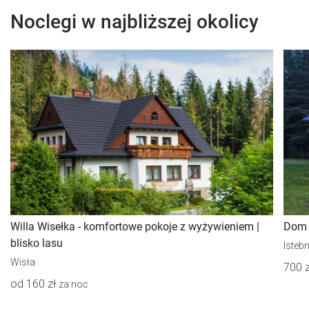
Noclegi w najbliższej okolicy
Willa Wisełka - komfortowe pokoje z wyżywieniem |
Dom z
blisko lasu
Isteb
Wisła
700 
od 160 zł
za noc