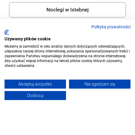
Noclegi w Istebnej
Miejsca, które warto zobaczyć w okolicy
Polityka prywatności
Używamy plików cookie
Możemy je zamieścić w celu analizy danych dotyczących odwiedzających,
ulepszenia naszej strony internetowej, pokazania spersonalizowanych treści i
zapewnienia Państwu wspaniałego doświadczenia na stronie internetowej.
Aby uzyskać więcej informacji na temat plików cookie, których używamy,
otwórz ustawienia.
Akceptuj wszystko
Nie zgadzam się
Dostosuj
Górskie szlaki turystyczne
Zamek Prezyden
Wisła
Wisła