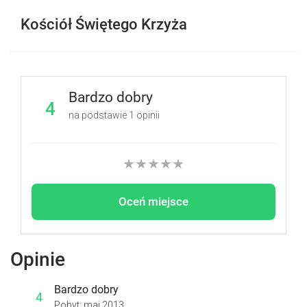
Kościół Świętego Krzyża
Bardzo dobry
4
na podstawie
1
opinii
★
★
★
★
★
Oceń miejsce
Opinie
Bardzo dobry
4
Pobyt: maj 2013