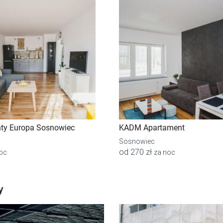
ty Europa Sosnowiec
KADM Apartament
Sosnowiec
od 270 zł
oc
za noc
y