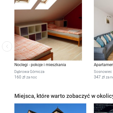
Previous
Noclegi - pokoje i mieszkania
Apartamen
Dąbrowa Górnicza
Sosnowiec
160 zł
347 zł
za noc
za n
Miejsca, które warto zobaczyć w okolic