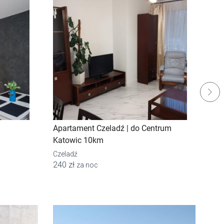
Next
Apartament Czeladź | do Centrum
Hos
Katowic 10km
Jaw
od 
Czeladź
240 zł
za noc