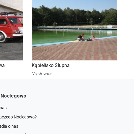
wa
Kąpielisko Słupna
Mysłowice
 Noclegowo
 nas
laczego Noclegowo?
dia o nas