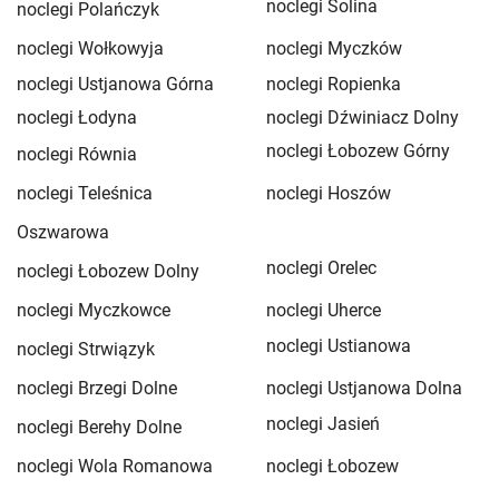
noclegi Solina
noclegi Polańczyk
noclegi Wołkowyja
noclegi Myczków
noclegi Ustjanowa Górna
noclegi Ropienka
noclegi Łodyna
noclegi Dźwiniacz Dolny
noclegi Łobozew Górny
noclegi Równia
noclegi Teleśnica
noclegi Hoszów
Oszwarowa
noclegi Orelec
noclegi Łobozew Dolny
noclegi Myczkowce
noclegi Uherce
noclegi Ustianowa
noclegi Strwiązyk
noclegi Brzegi Dolne
noclegi Ustjanowa Dolna
noclegi Jasień
noclegi Berehy Dolne
noclegi Wola Romanowa
noclegi Łobozew