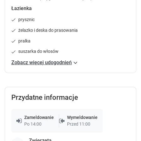
t
t
Łazienka
c
c
u
u
prysznic
t
t
żelazko i deska do prasowania
s
s
f
f
pralka
o
o
r
r
suszarka do włosów
c
c
Zobacz więcej udogodnień
h
h
a
a
n
n
g
g
i
i
Przydatne informacje
n
n
g
g
d
d
Zameldowanie
Wymeldowanie
a
a
Po 14:00
Przed 11:00
t
t
e
e
s
s
Zwierzęta