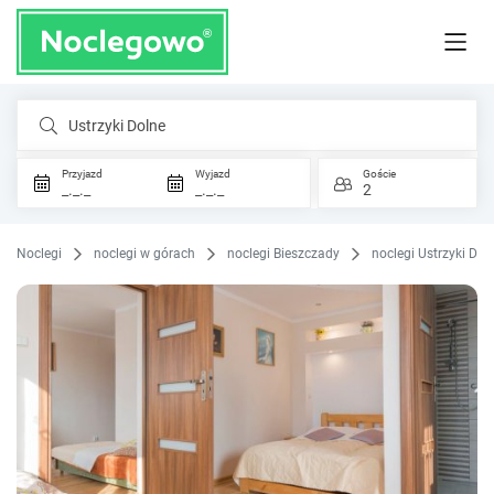
Ustrzyki Dolne
Przyjazd
Wyjazd
Goście
_._._
_._._
2
Noclegi
noclegi w górach
noclegi Bieszczady
noclegi Ustrzyki Dol