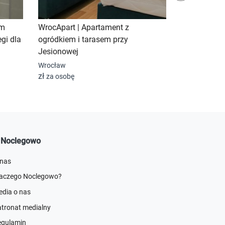
ym
WrocApart | Apartament z
Tahiti | Apa
gi dla
ogródkiem i tarasem przy
nieopodal r
Jesionowej
Wrocław
od 250 zł
za
Wrocław
zł
za osobę
 Noclegowo
 nas
laczego Noclegowo?
dia o nas
tronat medialny
egulamin