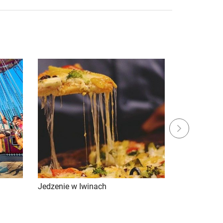
Next
Jedzenie w Iwinach
Sylwester w