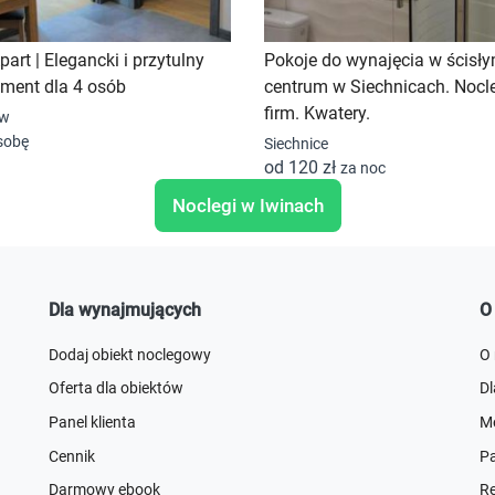
art | Elegancki i przytulny
Pokoje do wynajęcia w ścisł
ment dla 4 osób
centrum w Siechnicach. Nocle
firm. Kwatery.
aw
sobę
Siechnice
od 120 zł
za noc
Noclegi w Iwinach
Dla wynajmujących
O
Dodaj obiekt noclegowy
O
Oferta dla obiektów
D
Panel klienta
Me
Cennik
Pa
Darmowy ebook
R