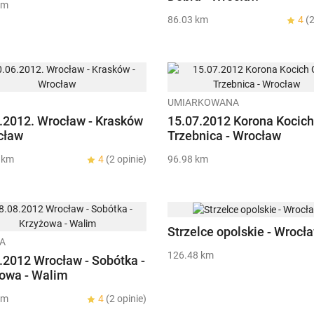
km
86.03 km
4
(2
UMIARKOWANA
.2012. Wrocław - Krasków
15.07.2012 Korona Kocich
cław
Trzebnica - Wrocław
 km
4
(2 opinie)
96.98 km
Strzelce opolskie - Wrocł
A
126.48 km
.2012 Wrocław - Sobótka -
owa - Walim
km
4
(2 opinie)