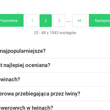
...
1
2
3
44
Poprzednia
Następn
25 - 48 z 1043 noclegów
 najpopularniejsze?
t najlepiej oceniana?
 Iwinach?
werowa przebiegająca przez Iwiny?
 rowerowych w Iwinach?