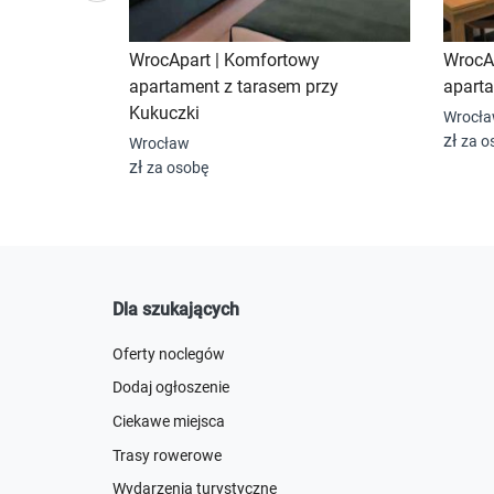
WrocApart | Komfortowy
WrocAp
apartament z tarasem przy
aparta
Kukuczki
Wrocł
zł
za o
Wrocław
zł
za osobę
Dla szukających
Oferty noclegów
Dodaj ogłoszenie
Ciekawe miejsca
Trasy rowerowe
Wydarzenia turystyczne