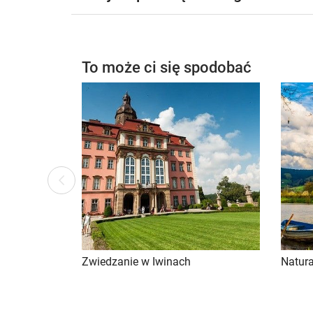
To może ci się spodobać
ous
Previ
Zwiedzanie w Iwinach
Natur