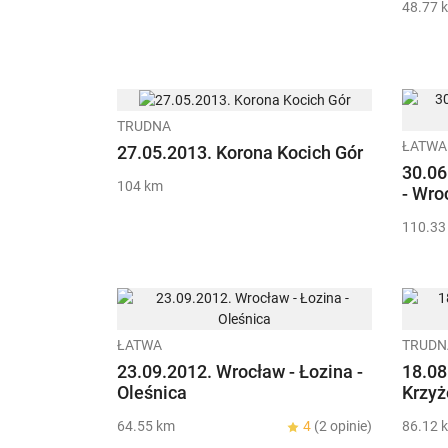
48.77 
TRUDNA
ŁATWA
27.05.2013. Korona Kocich Gór
30.06
104 km
- Wro
110.33
ŁATWA
TRUDN
23.09.2012. Wrocław - Łozina -
18.08
Oleśnica
Krzyż
64.55 km
4
(2 opinie)
86.12 