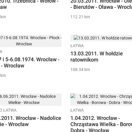
2010. Trzebnica - Wołów -
20.03.2011. Wrocław - Ol
ław
- Bierutów - Oława - Wroc
 km
112.21 km
ŁATWA
A
13.03.2011. W hołdzie
7 i 5-6.08.1974. Wrocław -
ratownikom
 - Wrocław
108.34 km
 km
O ŁATWA
ŁATWA
.2011. Wrocław - Nadolice
1.04.2012. Wrocław -
ie - Wrocław
Chrząstawa Wielka - Boro
Dobra - Wrocław