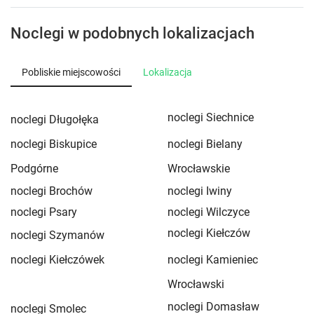
Noclegi w podobnych lokalizacjach
Pobliskie miejscowości
Lokalizacja
noclegi Siechnice
noclegi Długołęka
noclegi Biskupice
noclegi Bielany
Podgórne
Wrocławskie
noclegi Brochów
noclegi Iwiny
noclegi Psary
noclegi Wilczyce
noclegi Kiełczów
noclegi Szymanów
noclegi Kiełczówek
noclegi Kamieniec
Wrocławski
noclegi Domasław
noclegi Smolec