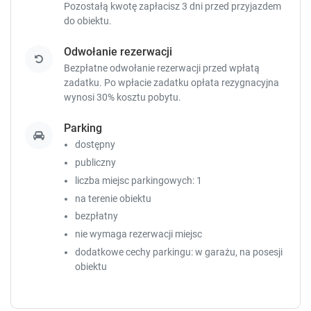
o
o
Pozostałą kwotę zapłacisz
3 dni przed przyjazdem
r
r
do obiektu.
t
t
c
c
Odwołanie rezerwacji
u
u
Bezpłatne odwołanie rezerwacji przed wpłatą
t
t
zadatku. Po wpłacie zadatku opłata rezygnacyjna
s
s
wynosi 30% kosztu pobytu.
f
f
o
o
Parking
r
r
dostępny
c
c
h
h
publiczny
a
a
liczba miejsc parkingowych: 1
n
n
na terenie obiektu
g
g
bezpłatny
i
i
n
n
nie wymaga rezerwacji miejsc
g
g
dodatkowe cechy parkingu: w garażu, na posesji
d
d
obiektu
a
a
t
t
e
e