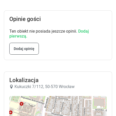
s
s
.
.
Opinie gości
Ten obiekt nie posiada jeszcze opinii.
Dodaj
pierwszą.
Dodaj opinię
Lokalizacja
Kukuczki 7/112, 50-570 Wrocław