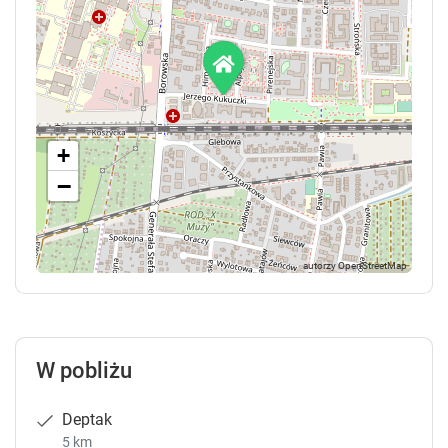
+
−
W pobliżu
Deptak
5 km