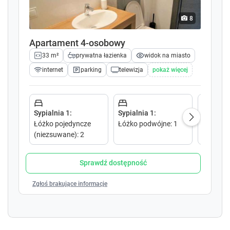
w
w
k
k
8
e
e
y
y
Apartament 4-osobowy
t
t
33 m²
prywatna łazienka
widok na miasto
o
o
i
i
internet
parking
telewizja
pokaż więcej
n
n
t
t
e
e
r
r
Sypialnia 1
:
Sypialnia 1
:
Salon 1
:
a
a
Łóżko pojedyncze
Łóżko podwójne
:
1
Sofa ro
c
c
(niezsuwane)
:
2
podwójn
t
t
w
w
Sprawdź dostępność
i
i
t
t
Zgłoś brakujące informacje
h
h
t
t
h
h
e
e