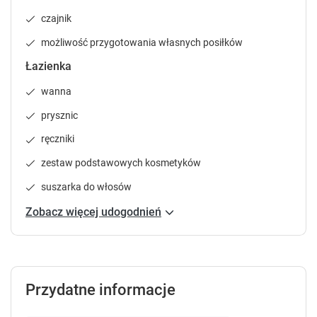
.
.
czajnik
P
P
r
r
możliwość przygotowania własnych posiłków
e
e
Łazienka
s
s
s
s
wanna
t
t
h
h
prysznic
e
e
ręczniki
q
q
u
u
zestaw podstawowych kosmetyków
e
e
suszarka do włosów
s
s
t
t
Zobacz więcej udogodnień
i
i
o
o
n
n
m
m
a
a
Przydatne informacje
r
r
k
k