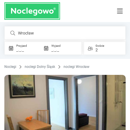
Wrocław
Przyjazd
Wyjazd
Goście
_._._
_._._
2
Noclegi
noclegi Dolny Śląsk
noclegi Wrocław