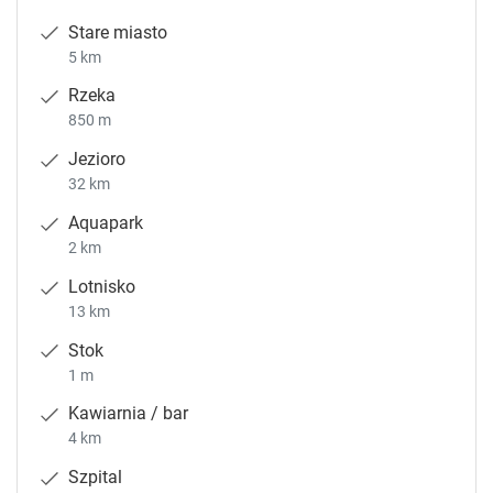
Stare miasto
5 km
Rzeka
850 m
Jezioro
32 km
Aquapark
2 km
Lotnisko
13 km
Stok
1 m
Kawiarnia / bar
4 km
Szpital