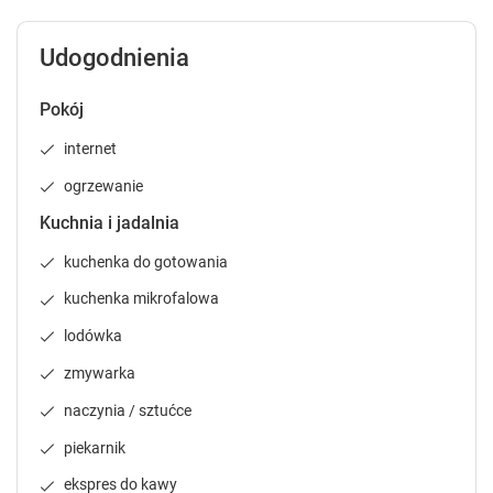
c
c
a
a
l
l
Udogodnienia
e
e
n
n
Pokój
d
d
a
a
internet
r
r
a
a
ogrzewanie
n
n
Kuchnia i jadalnia
d
d
s
s
kuchenka do gotowania
e
e
kuchenka mikrofalowa
l
l
e
e
lodówka
c
c
t
t
zmywarka
a
a
naczynia / sztućce
d
d
a
a
piekarnik
t
t
ekspres do kawy
e
e