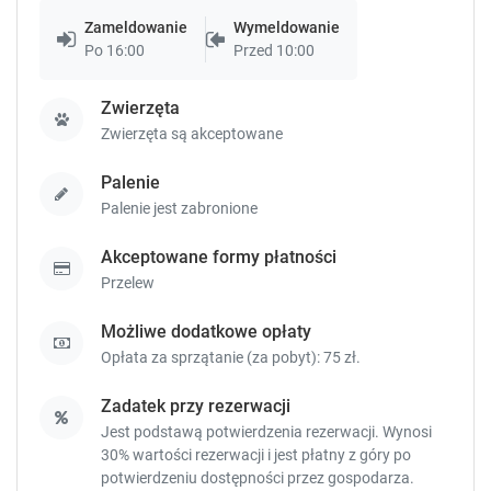
k
k
Zameldowanie
Wymeldowanie
e
e
Po 16:00
Przed 10:00
y
y
t
t
o
o
Zwierzęta
g
g
Zwierzęta są akceptowane
e
e
t
t
Palenie
t
t
Palenie jest zabronione
h
h
e
e
Akceptowane formy płatności
k
k
Przelew
e
e
y
y
Możliwe dodatkowe opłaty
b
b
o
o
Opłata za sprzątanie (za pobyt): 75 zł.
a
a
r
r
Zadatek przy rezerwacji
d
d
Jest podstawą potwierdzenia rezerwacji. Wynosi
s
s
30% wartości rezerwacji i jest płatny z góry po
h
h
potwierdzeniu dostępności przez gospodarza.