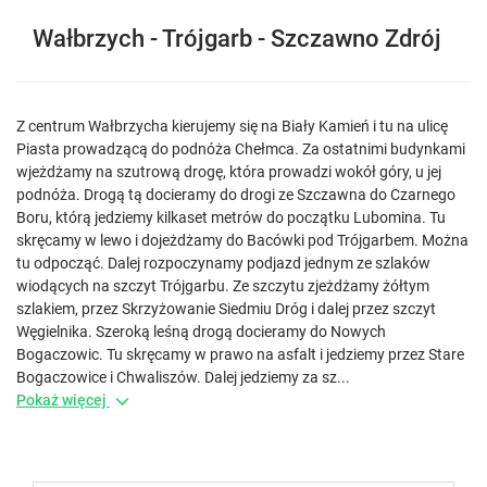
Wałbrzych - Trójgarb - Szczawno Zdrój
Z centrum Wałbrzycha kierujemy się na Biały Kamień i tu na ulicę
Piasta prowadzącą do podnóża Chełmca. Za ostatnimi budynkami
wjeżdżamy na szutrową drogę, która prowadzi wokół góry, u jej
podnóża. Drogą tą docieramy do drogi ze Szczawna do Czarnego
Boru, którą jedziemy kilkaset metrów do początku Lubomina. Tu
skręcamy w lewo i dojeżdżamy do Bacówki pod Trójgarbem. Można
tu odpocząć. Dalej rozpoczynamy podjazd jednym ze szlaków
wiodących na szczyt Trójgarbu. Ze szczytu zjeżdżamy żółtym
szlakiem, przez Skrzyżowanie Siedmiu Dróg i dalej przez szczyt
Węgielnika. Szeroką leśną drogą docieramy do Nowych
Bogaczowic. Tu skręcamy w prawo na asfalt i jedziemy przez Stare
Bogaczowice i Chwaliszów. Dalej jedziemy za sz...
Pokaż więcej