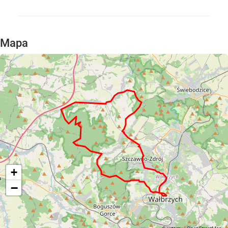
Mapa
+
−