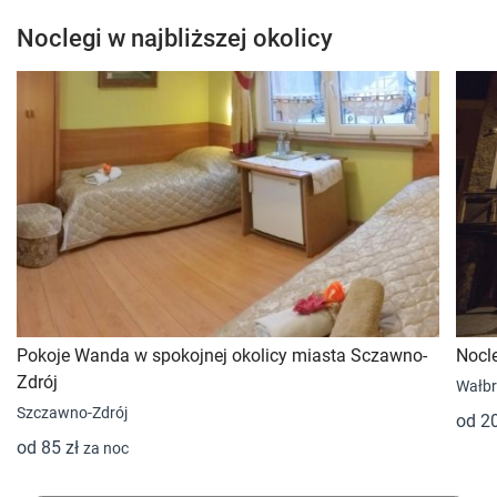
Noclegi w najbliższej okolicy
Pokoje Wanda w spokojnej okolicy miasta Sczawno-
Nocl
Zdrój
Wałbr
Szczawno-Zdrój
od 2
od 85 zł
za noc