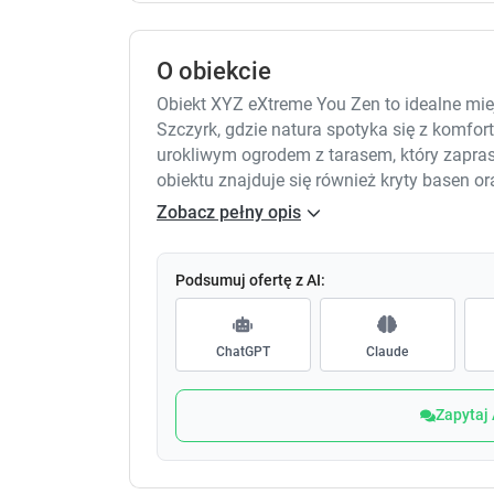
O obiekcie
Obiekt XYZ eXtreme You Zen to idealne mi
Szczyrk, gdzie natura spotyka się z komfor
urokliwym ogrodem z tarasem, który zapras
obiektu znajduje się również kryty basen o
chwil po dniu pełnym aktywności. Wszystk
Zobacz pełny opis
w pełni wyposażone, co zapewnia wygodę p
płaskim ekranem umilą czas spędzony w po
niezależności, dostępne są również opcje 
Podsumuj ofertę z AI:
posiłków. Komfortowe łazienki z prysznic
poczuje się jak w domu. Na miejscu serwow
ChatGPT
Claude
daje energię na cały dzień pełen przygód. Dzi
Skrzyczne, miłośnicy sportów zimowych będ
zapraszają malownicze szlaki trekkingowe 
Zapytaj
widoki i emocje. Dla tych, którzy planują
dysponuje punktem sprzedaży karnetów nar
szaleństw. Spędź czas w miejscu, które łąc