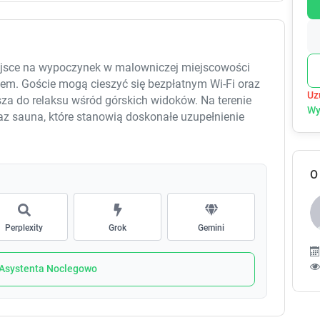
e
e
.
.
P
P
r
r
ejsce na wypoczynek w malowniczej miejscowości
e
e
tem. Goście mogą cieszyć się bezpłatnym Wi-Fi oraz
s
s
Uz
za do relaksu wśród górskich widoków. Na terenie
s
s
Wy
raz sauna, które stanowią doskonałe uzupełnienie
t
t
h
h
ie opcje zakwaterowania w XYZ eXtreme You Zen są
e
e
odczas pobytu. Klimatyzacja oraz telewizor z
q
q
koju, a dla osób szukających większej
O
u
u
z kuchnią, która umożliwi samodzielne przygotowanie
e
e
em i zestawem kosmetyków sprawiają, że każdy Gość
s
s
ane jest smaczne śniadanie w formie bufetu, które
t
t
Perplexity
Grok
Gemini
ęki bliskiej lokalizacji do stacji narciarskiej COS
i
i
ą mieli łatwy dostęp do stoków. W sezonie letnim
o
o
oraz trasy rowerowe, oferujące niezapomniane
n
n
 Asystenta Noclegowo
 aktywny wypoczynek, obiekt XYZ eXtreme You Zen
m
m
ciarskich, co ułatwia organizację zimowych
a
a
r
r
zy w sobie radość z odkrywania natury i relaks w