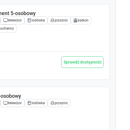
h
h
o
o
ment 5-osobowy
r
r
t
t
telewizor
lodówka
prysznic
balkon
c
c
kuchenny
u
u
t
t
s
s
f
f
o
o
r
r
Sprawdź dostępność
c
c
h
h
a
a
n
n
g
g
2-osobowy
i
i
telewizor
lodówka
prysznic
n
n
g
g
d
d
a
a
t
t