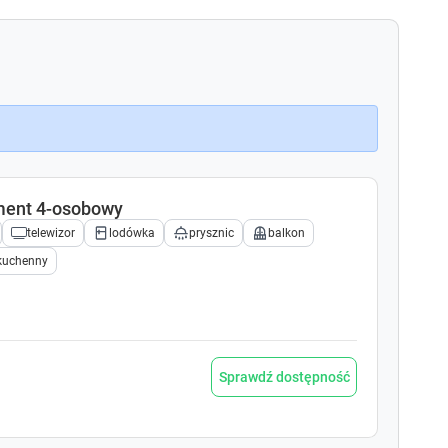
k
k
k
k
e
e
y
y
t
t
o
o
g
g
e
e
t
t
t
t
ment 4-osobowy
h
h
telewizor
lodówka
prysznic
balkon
e
e
k
k
kuchenny
e
e
y
y
b
b
o
o
a
a
Sprawdź dostępność
r
r
d
d
s
s