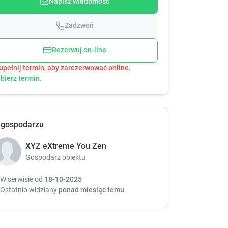
Napisz wiadomość
s
s
t
t
h
h
Zadzwoń
e
e
d
d
Rezerwuj on-line
o
o
upełnij termin, aby zarezerwować online.
w
w
bierz termin.
n
n
a
a
r
r
r
r
o
o
 gospodarzu
w
w
k
k
XYZ eXtreme You Zen
e
e
Gospodarz obiektu
y
y
t
t
W serwisie od
18-10-2025
o
o
Ostatnio widziany
ponad miesiąc temu
i
i
n
n
t
t
e
e