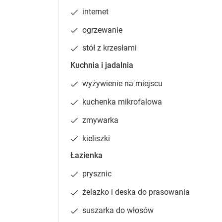
Pokój 
internet
26 m²
aneks 
ogrzewanie
stół z krzesłami
10
Kuchnia i jadalnia
wyżywienie na miejscu
kuchenka mikrofalowa
Zgłoś brakujące informacje
zmywarka
kieliszki
Aparta
Łazienka
32 m²
aneks 
prysznic
20
żelazko i deska do prasowania
suszarka do włosów