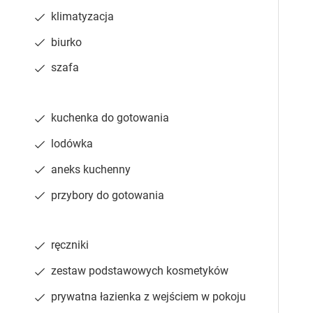
3-osobowy
klimatyzacja
telewizor
lodówka
prysznic
balkon
kuchenny
biurko
szafa
kuchenka do gotowania
Sprawdź dostępność
lodówka
aneks kuchenny
przybory do gotowania
ment 4-osobowy
telewizor
lodówka
prysznic
balkon
kuchenny
ręczniki
zestaw podstawowych kosmetyków
prywatna łazienka z wejściem w pokoju