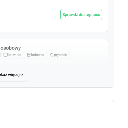
e
e
s
s
Sprawdź dostępność
.
.
2-osobowy
telewizor
lodówka
prysznic
każ więcej
Sprawdź dostępność