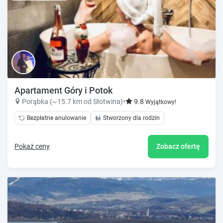
Apartament Góry i Potok
Porąbka (~15.7 km od Słotwina)
•
9.8
Wyjątkowy!
Bezpłatne anulowanie
Stworzony dla rodzin
Pokaż ceny
Zobacz ofertę