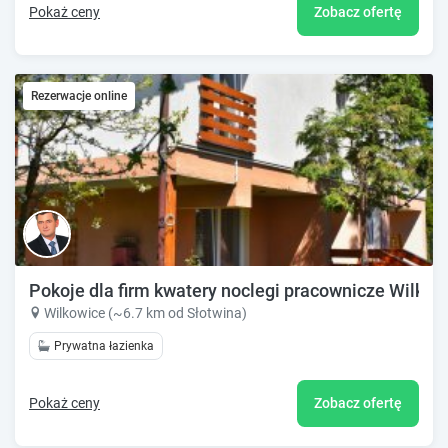
Pokaż ceny
Zobacz ofertę
Rezerwacje online
Pokoje dla firm kwatery noclegi pracownicze Wilkow
Wilkowice (~6.7 km od Słotwina)
Prywatna łazienka
Pokaż ceny
Zobacz ofertę