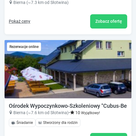
Bierna (~7.3 km od Słotwina)
Pokaż ceny
Zobacz ofertę
Rezerwacje online
Ośrodek Wypoczynkowo-Szkoleniowy "Cubus-Beskid
Bierna (~7.6 km od Słotwina)
•
10
Wyjątkowy!
Śniadanie
Stworzony dla rodzin