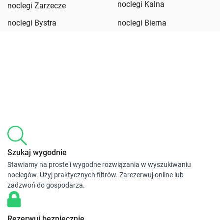
noclegi Kalna
noclegi Zarzecze
noclegi Bystra
noclegi Bierna
Szukaj wygodnie
Stawiamy na proste i wygodne rozwiązania w wyszukiwaniu
noclegów. Użyj praktycznych filtrów. Zarezerwuj online lub
zadzwoń do gospodarza.
Rezerwuj bezpiecznie