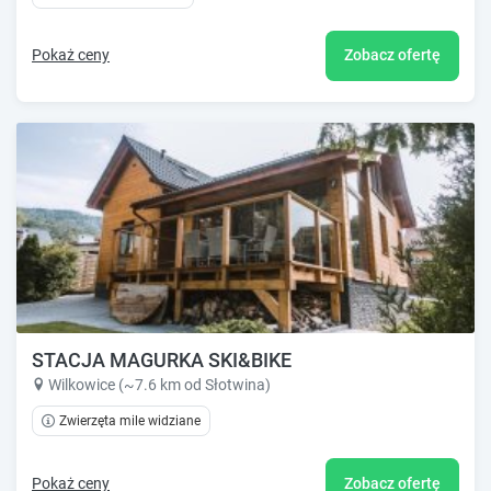
Pokaż ceny
Zobacz ofertę
STACJA MAGURKA SKI&BIKE
Wilkowice (~7.6 km od Słotwina)
Zwierzęta mile widziane
Pokaż ceny
Zobacz ofertę