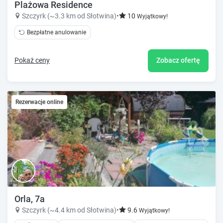
Plażowa Residence
Szczyrk (~3.3 km od Słotwina)
•
10
Wyjątkowy!
Bezpłatne anulowanie
Pokaż ceny
Zobacz ofertę
Rezerwacje online
Orla, 7a
Szczyrk (~4.4 km od Słotwina)
•
9.6
Wyjątkowy!