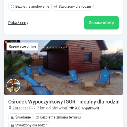
Bezpłatne anulowanie
Stworzony dla rodzin
Pokaż ceny
Zobacz ofertę
Rezerwacje online
Ośrodek Wypoczynkowy IGOR - idealny dla rodzin z 
Zarzecze (~7.7 km od Słotwina)
•
9.8
Wyjątkowy!
Śniadanie
Bezpłatna zmiana terminu
Stworzony dla rodzin