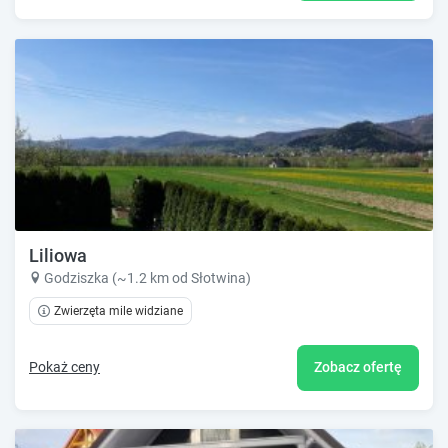
Liliowa
Godziszka (~1.2 km od Słotwina)
Zwierzęta mile widziane
Pokaż ceny
Zobacz ofertę