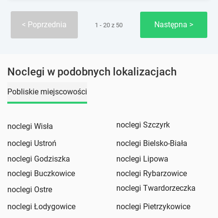
Poprzednia
Następna
1 - 20 z 50
Noclegi w podobnych lokalizacjach
Pobliskie miejscowości
noclegi Szczyrk
noclegi Wisła
noclegi Ustroń
noclegi Bielsko-Biała
noclegi Godziszka
noclegi Lipowa
noclegi Buczkowice
noclegi Rybarzowice
noclegi Twardorzeczka
noclegi Ostre
noclegi Łodygowice
noclegi Pietrzykowice