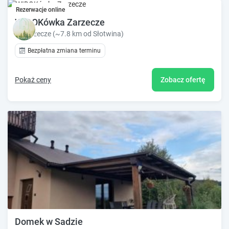
Rezerwacje online
WIDOKówka Zarzecze
Zarzecze (~7.8 km od Słotwina)
Bezpłatna zmiana terminu
Pokaż ceny
Zobacz ofertę
Domek w Sadzie