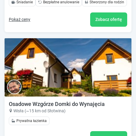
Śniadanie
Bezpłatne anulowanie
Stworzony dla rodzin
Pokaż ceny
Zobacz ofertę
Osadowe Wzgórze Domki do Wynajęcia
Wisła (~15 km od Słotwina)
Prywatna łazienka