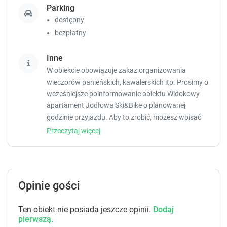
Parking
o
o
dostępny
g
g
e
e
bezpłatny
t
t
t
t
Inne
h
h
W obiekcie obowiązuje zakaz organizowania
e
e
wieczorów panieńskich, kawalerskich itp. Prosimy o
k
k
wcześniejsze poinformowanie obiektu Widokowy
e
e
apartament Jodłowa Ski&Bike o planowanej
y
y
b
b
godzinie przyjazdu. Aby to zrobić, możesz wpisać
o
o
treść prośby w miejscu na życzenia specjalne lub
Przeczytaj więcej
a
a
skontaktować się bezpośrednio z obiektem,
r
r
korzystając z danych kontaktowych widniejących w
d
d
potwierdzeniu rezerwacji. Zarządzany przez
s
s
gospodarza prywatnego (osobę fizyczną)
h
h
Opinie gości
o
o
r
r
Ten obiekt nie posiada jeszcze opinii.
Dodaj
t
t
pierwszą.
c
c