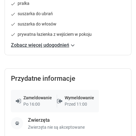
e
e
pralka
s
s
suszarka do ubrań
s
s
t
t
suszarka do włosów
h
h
e
e
prywatna łazienka z wejściem w pokoju
q
q
Zobacz więcej udogodnień
u
u
e
e
s
s
t
t
i
i
Przydatne informacje
o
o
n
n
m
m
a
a
Zameldowanie
Wymeldowanie
r
r
Po 16:00
Przed 11:00
k
k
k
k
Zwierzęta
e
e
Zwierzęta nie są akceptowane
y
y
t
t