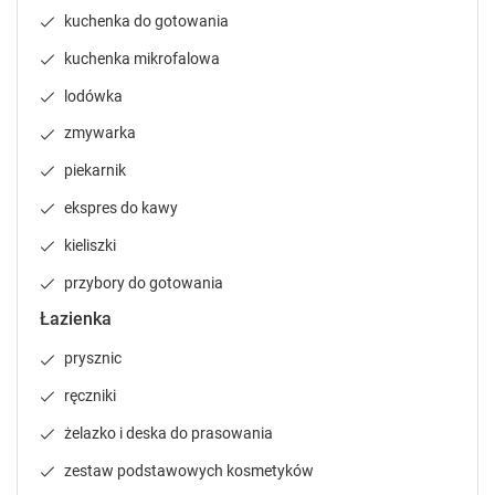
n
n
kuchenka do gotowania
d
d
kuchenka mikrofalowa
a
a
r
r
lodówka
a
a
n
n
zmywarka
d
d
piekarnik
s
s
e
e
ekspres do kawy
l
l
kieliszki
e
e
c
c
przybory do gotowania
t
t
a
a
Łazienka
d
d
prysznic
a
a
t
t
ręczniki
e
e
.
.
żelazko i deska do prasowania
P
P
zestaw podstawowych kosmetyków
r
r