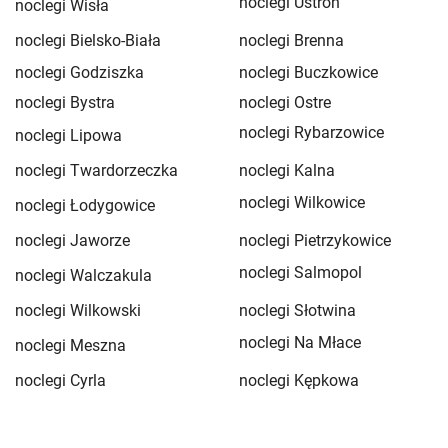
noclegi Ustroń
noclegi Wisła
noclegi Bielsko-Biała
noclegi Brenna
noclegi Godziszka
noclegi Buczkowice
noclegi Bystra
noclegi Ostre
noclegi Rybarzowice
noclegi Lipowa
noclegi Twardorzeczka
noclegi Kalna
noclegi Wilkowice
noclegi Łodygowice
noclegi Jaworze
noclegi Pietrzykowice
noclegi Salmopol
noclegi Walczakula
noclegi Wilkowski
noclegi Słotwina
noclegi Na Młace
noclegi Meszna
noclegi Cyrla
noclegi Kępkowa