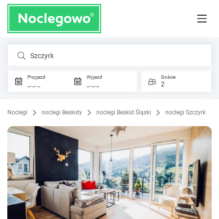
Szczyrk
Przyjazd
Wyjazd
Goście
_._._
_._._
2
Noclegi
noclegi Beskidy
noclegi Beskid Śląski
noclegi Szczyrk