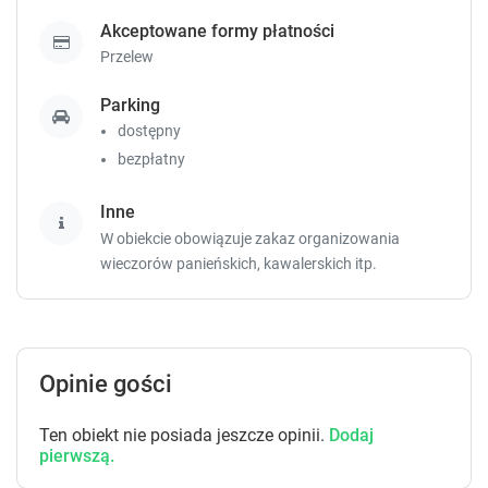
t
t
Akceptowane formy płatności
o
o
Przelew
g
g
e
e
Parking
t
t
dostępny
t
t
h
h
bezpłatny
e
e
k
k
Inne
e
e
W obiekcie obowiązuje zakaz organizowania
y
y
wieczorów panieńskich, kawalerskich itp.
b
b
o
o
a
a
r
r
d
d
Opinie gości
s
s
h
h
o
o
Ten obiekt nie posiada jeszcze opinii.
Dodaj
r
r
pierwszą.
t
t