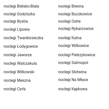
noclegi Bielsko-Biała
noclegi Brenna
noclegi Godziszka
noclegi Buczkowice
noclegi Bystra
noclegi Ostre
noclegi Rybarzowice
noclegi Lipowa
noclegi Twardorzeczka
noclegi Kalna
noclegi Wilkowice
noclegi Łodygowice
noclegi Jaworze
noclegi Pietrzykowice
noclegi Salmopol
noclegi Walczakula
noclegi Wilkowski
noclegi Słotwina
noclegi Na Młace
noclegi Meszna
noclegi Cyrla
noclegi Kępkowa