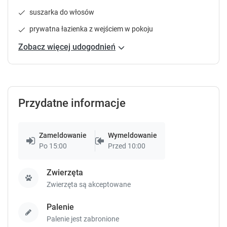
r
r
e
e
suszarka do włosów
s
s
prywatna łazienka z wejściem w pokoju
s
s
t
t
Zobacz więcej udogodnień
h
h
e
e
q
q
u
u
e
e
Przydatne informacje
s
s
t
t
i
i
Zameldowanie
Wymeldowanie
o
o
Po 15:00
Przed 10:00
n
n
m
m
a
a
Zwierzęta
r
r
Zwierzęta są akceptowane
k
k
k
k
Palenie
e
e
Palenie jest zabronione
y
y