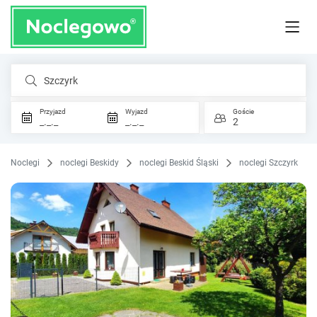
Szczyrk
Przyjazd
Wyjazd
Goście
_._._
_._._
2
Noclegi
noclegi Beskidy
noclegi Beskid Śląski
noclegi Szczyrk