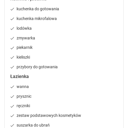
e
e
n
n
kuchenka do gotowania
d
d
kuchenka mikrofalowa
a
a
r
r
lodówka
a
a
zmywarka
n
n
d
d
piekarnik
s
s
e
e
kieliszki
l
l
przybory do gotowania
e
e
c
c
Łazienka
t
t
wanna
a
a
d
d
prysznic
a
a
t
t
ręczniki
e
e
zestaw podstawowych kosmetyków
.
.
P
P
suszarka do ubrań