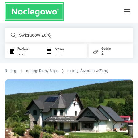
Świeradów-Zdrój
Przyjazd
Wyjazd
Goście
_._._
_._._
2
Noclegi
noclegi Dolny Śląsk
noclegi Świeradów-Zdrój