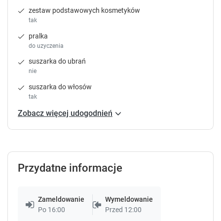
t
t
zestaw podstawowych kosmetyków
c
c
tak
u
u
t
t
pralka
s
s
do uzyczenia
f
f
suszarka do ubrań
o
o
nie
r
r
suszarka do włosów
c
c
tak
h
h
a
a
Zobacz więcej udogodnień
n
n
g
g
i
i
n
n
g
g
Przydatne informacje
d
d
a
a
t
t
Zameldowanie
Wymeldowanie
e
e
Po 16:00
Przed 12:00
s
s