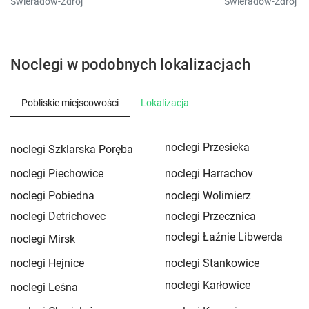
Świeradów-Zdrój
Świeradów-Zdrój
Noclegi w podobnych lokalizacjach
Pobliskie miejscowości
Lokalizacja
noclegi Przesieka
noclegi Szklarska Poręba
noclegi Piechowice
noclegi Harrachov
noclegi Pobiedna
noclegi Wolimierz
noclegi Detrichovec
noclegi Przecznica
noclegi Łaźnie Libwerda
noclegi Mirsk
noclegi Hejnice
noclegi Stankowice
noclegi Karłowice
noclegi Leśna