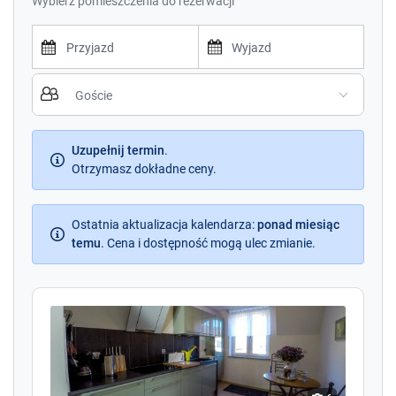
Wybierz pomieszczenia do rezerwacji
i kompleksowo wyposażonych apartamentach.
P
P
r
r
e
e
s
s
s
Uzupełnij termin
.
s
t
Otrzymasz dokładne ceny.
t
h
h
e
e
d
Ostatnia aktualizacja kalendarza
d
:
ponad miesiąc
o
temu
.
Cena i dostępność mogą ulec zmianie.
o
w
w
n
n
a
a
r
r
r
r
o
o
w
w
k
k