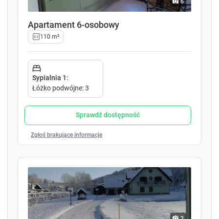
6
e
e
y
y
Apartament 6-osobowy
t
t
110 m²
o
o
i
i
n
n
t
t
Sypialnia 1
:
e
e
Łóżko podwójne
:
3
r
r
a
a
c
c
Sprawdź dostępność
t
t
w
w
Zgłoś brakujące informacje
i
i
t
t
h
h
t
t
h
h
e
e
c
c
a
a
2