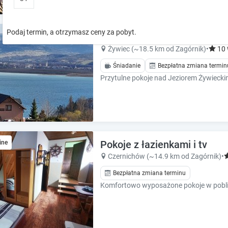
o
o
w
w
k
k
Podaj termin, a otrzymasz ceny za pobyt.
Ośrodek Wypoczynkowy Nad
e
e
y
y
Żywiec (~18.5 km od Zagórnik)
•
10
t
t
Śniadanie
Bezpłatna zmiana termin
o
o
i
i
n
n
t
t
e
e
r
r
a
a
Pokoje z łazienkami i tv
ine
c
c
t
t
Czernichów (~14.9 km od Zagórnik)
•
w
w
Bezpłatna zmiana terminu
i
i
t
t
h
h
t
t
h
h