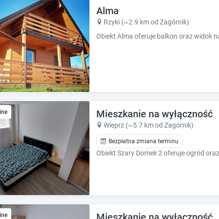
e
e
Alma
.
.
Rzyki (~2.9 km od Zagórnik)
P
P
r
r
e
e
s
s
s
s
t
t
h
h
e
e
q
q
Mieszkanie na wyłączność
ine
u
u
Wieprz (~5.7 km od Zagórnik)
e
e
s
Bezpłatna zmiana terminu
s
t
t
i
i
o
o
n
n
m
m
a
a
r
r
Mieszkanie na wyłączność
ine