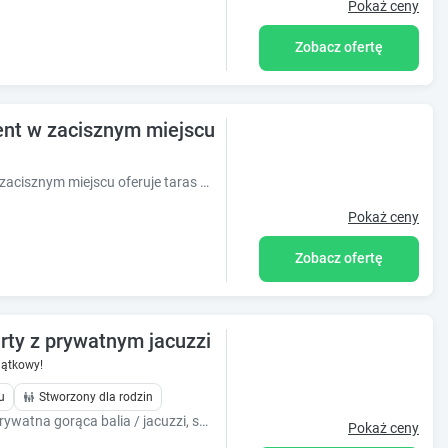
Pokaż ceny
Zobacz ofertę
ent w zacisznym miejscu
Obiekt ZENDA - Przytulny apartament w zacisznym miejscu oferuje taras oraz widok na ogród. Odległość ważnych miejsc od obiektu: Muzeum Auschwitz-
Pokaż ceny
Zobacz ofertę
rty z prywatnym jacuzzi
ątkowy!
u
Stworzony dla rodzin
Nocleg w dwóch całorocznych jurtach, prywatna gorąca balia / jacuzzi, sauna, baseny, rower. Blisko Energylandii i stoków narciarskich.
Pokaż ceny