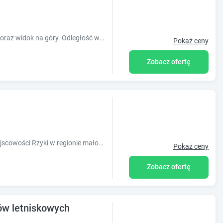
Obiekt Szary domek oferuje ogród, taras oraz widok na góry. Odległość ważnych miejsc od obiektu: Muzeum Auschwitz-Birkenau ? około 28 km. W o
Pokaż ceny
Zobacz ofertę
Obiekt Domki Beskid położony jest w miejscowości Rzyki w regionie małopolskie i oferuje bezpłatne Wi-Fi, plac zabaw, sezonowy odkryty basen oraz
Pokaż ceny
Zobacz ofertę
ów letniskowych