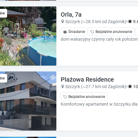
e
e
c
c
Orla, 7a
a
ine
a
l
l
Szczyrk (~28.5 km od Zagórnik)
•
9.
e
e
Śniadanie
Bezpłatne anulowanie
n
n
d
d
a
a
r
r
a
a
n
n
d
d
s
Plażowa Residence
s
ine
e
e
Szczyrk (~27.7 km od Zagórnik)
•
10
l
l
Bezpłatne anulowanie
e
e
c
c
t
t
a
a
d
d
a
a
t
t