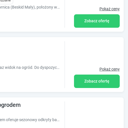
idziane
Całoroczny domek u podnóża góry Jawornica (Beskid Mały), położony w malowniczej, miejscowości Targanice.Piękne widoki, cisza i spokój :)
Pokaż ceny
Zobacz ofertę
Obiekt Siedlisko Inwałd oferuje balkon oraz widok na ogród. Do dyspozycji Gości jest również ekspres do kawy. Odległość ważnych miejsc od obi
Pokaż ceny
Zobacz ofertę
ogrodem
Obiekt Dom Wakacyjny Gajówka z ogrodem oferuje sezonowy odkryty basen, balkon oraz widok na ogród. Odległość ważnych miejsc od obiektu: Muzeum A