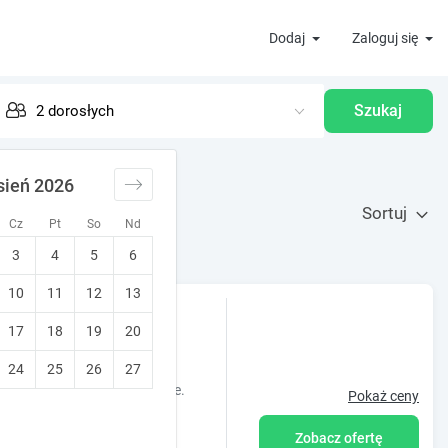
Dodaj
Zaloguj się
Szukaj
sień 2026
Sortuj
Cz
Pt
So
Nd
3
4
5
6
10
11
12
13
17
18
19
20
.8
Wyjątkowy!
a rodzin
24
25
26
27
ealny na relaks i wyciszenie.
Pokaż ceny
Zobacz ofertę