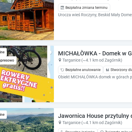
h
h
o
o
Bezpłatna zmiana terminu
r
r
t
t
c
c
u
u
t
t
s
s
f
f
MICHAŁÒWKA - Domek w Góra
ine
o
o
Targanice (~4.1 km od Zagórnik)
spresowo
r
r
c
c
Bezpłatne anulowanie
Stworzony dl
h
h
Obiekt MICHAŁÓWKA domek w górach przy
a
a
n
n
g
g
i
i
n
n
g
g
Jawornica House przytulny
ine
d
d
Targanice (~4.1 km od Zagórnik)
a
a
t
t