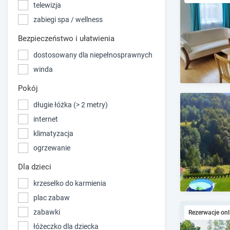
telewizja
zabiegi spa / wellness
Bezpieczeństwo i ułatwienia
dostosowany dla niepełnosprawnych
winda
Pokój
długie łóżka (> 2 metry)
internet
klimatyzacja
ogrzewanie
Dla dzieci
krzesełko do karmienia
plac zabaw
zabawki
Rezerwacje onl
łóżeczko dla dziecka