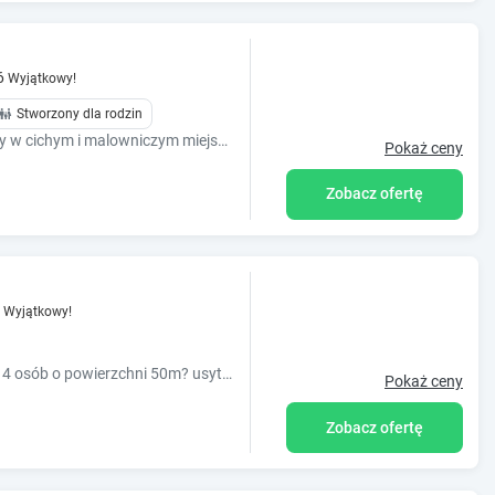
6
Wyjątkowy!
Stworzony dla rodzin
dom wakacyjny czynny cały rok położony w cichym i malowniczym miejscu z widokiem na pasmo gór
Pokaż ceny
Zobacz ofertę
Wyjątkowy!
Komfortowy apartament w Szczyrku dla 4 osób o powierzchni 50m? usytuowany na parterze z prywatnym wejściem. Apartament składa się z salonu połączonego
Pokaż ceny
Zobacz ofertę