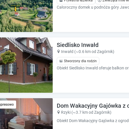
Prywatna łazienka
Zwierzęta mile w
e
e
s
s
.
.
Siedlisko Inwałd
Inwałd (~0.6 km od Zagórnik)
Stworzony dla rodzin
Dom Wakacyjny Gajówka z 
spresowo
Rzyki (~3.7 km od Zagórnik)