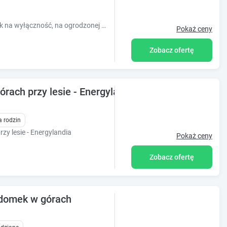
Urocza wieś Roczyny, Beskid Mały Domek na wyłączność, na ogrodzonej 22 ar działce może pomieścić aż 8 osób!!!
Pokaż ceny
Zobacz ofertę
ch przy lesie - Energylandia
a rodzin
 lesie - Energylandia
Pokaż ceny
Zobacz ofertę
 domek w górach