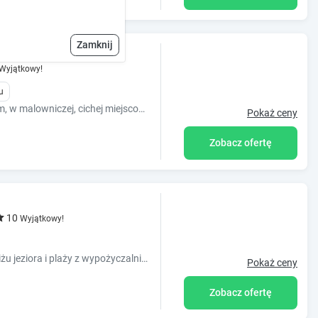
Zamknij
 Jeziorem
Wyjątkowy!
u
Przytulne pokoje nad Jeziorem Żywieckim, w malowniczej, cichej miejscowości. Wymarzony urlop dla miłośników aktywnego wypoczynku. Zapraszamy!
Pokaż ceny
Zobacz ofertę
10
Wyjątkowy!
Komfortowo wyposażone pokoje w pobliżu jeziora i plaży z wypożyczalnią sprzętu wodnego.
Pokaż ceny
Zobacz ofertę