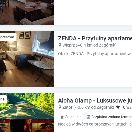
ZENDA - Przytulny apartam
spresowo
Wieprz (~8.4 km od Zagórnik)
Aloha Glamp - Luksusowe ju
ine
Zator (~0.6 km od Zagórnik)
•
10
Wyj
Śniadanie
Bezpłatna zmiana termin