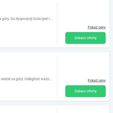
Obiekt Alma oferuje balkon oraz widok na góry. Do dyspozycji Gości jest również ekspres do kawy. Odległość ważnych miejsc od obiektu: Muzeum A
Pokaż ceny
Zobacz ofertę
Obiekt Szary Domek 2 oferuje ogród oraz widok na góry. Odległość ważnych miejsc od obiektu: Muzeum Auschwitz-Birkenau ? około 28 km. W okolic
Pokaż ceny
Zobacz ofertę