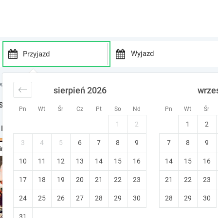
P
P
r
r
egi Beskidy
noclegi Beskid Mały
noclegi Zagórnik
sierpień 2026
wrze
e
e
s
s
st Minute w Zagórnik
Pn
Wt
Śr
Cz
Pt
So
Nd
Pn
Wt
Śr
s
s
t
t
1
2
1
2
 noclegi w okolicy
h
h
e
e
3
4
5
6
7
8
9
7
8
9
Apartament Góry i Potok
ine
d
d
10
11
12
13
14
15
o
16
14
15
16
o
Porąbka (~11.6 km od Zagórnik)
•
9
w
w
Bezpłatne anulowanie
Stworzony dl
17
18
19
20
21
22
23
21
22
23
n
n
Komfortowy apartament w sercu natury id
a
a
24
25
26
27
28
29
30
28
29
30
r
r
r
r
31