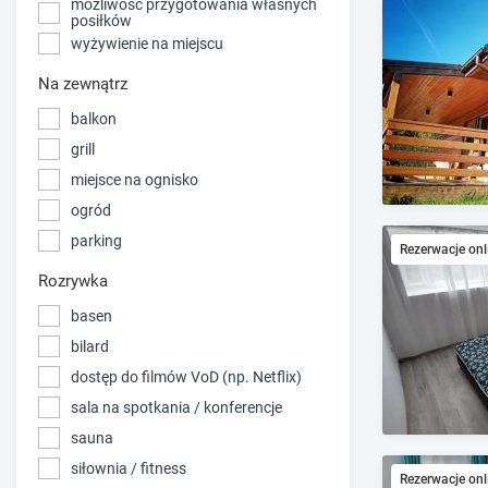
możliwość przygotowania własnych
posiłków
wyżywienie na miejscu
Na zewnątrz
balkon
grill
miejsce na ognisko
ogród
parking
Rezerwacje onl
Rozrywka
basen
bilard
dostęp do filmów VoD (np. Netflix)
sala na spotkania / konferencje
sauna
siłownia / fitness
Rezerwacje onl