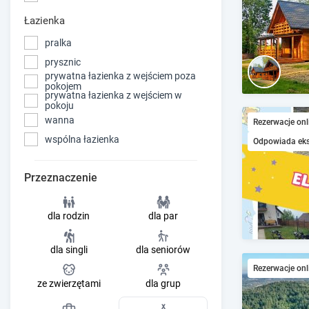
Łazienka
pralka
prysznic
prywatna łazienka z wejściem poza
pokojem
prywatna łazienka z wejściem w
pokoju
wanna
Rezerwacje onl
wspólna łazienka
Odpowiada ek
Przeznaczenie
dla rodzin
dla par
dla singli
dla seniorów
Rezerwacje onl
ze zwierzętami
dla grup