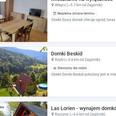
k
k
Wieprz (~5.7 km od Zagórnik)
k
k
e
e
Bezpłatna zmiana terminu
y
y
t
t
o
o
g
g
e
e
t
t
t
t
Domki Beskid
h
h
Rzyki (~5.6 km od Zagórnik)
e
e
k
k
Stworzony dla rodzin
e
e
y
y
b
b
o
o
a
a
r
r
d
d
Las Lorien - wynajem domk
ine
s
s
Roczyny (~4.6 km od Zagórnik)