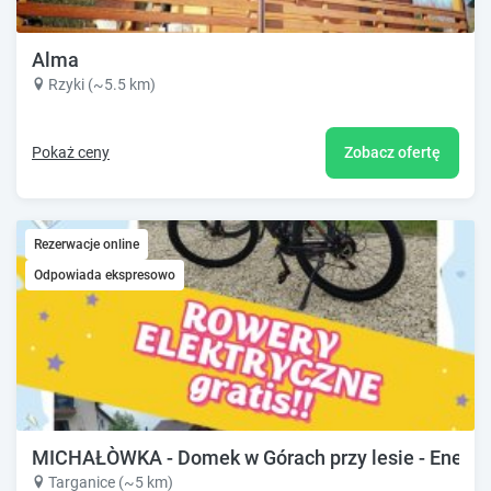
Alma
Rzyki (~5.5 km)
Pokaż ceny
Zobacz ofertę
Rezerwacje online
Odpowiada ekspresowo
MICHAŁÒWKA - Domek w Górach przy lesie - Energy
Targanice (~5 km)