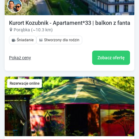
Kurort Kozubnik - Apartament*33 | balkon z fantas
Porąbka (~10.3 km)
Śniadanie
Stworzony dla rodzin
Pokaż ceny
Zobacz ofertę
Rezerwacje online