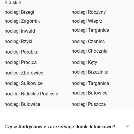
Bialskie
noclegi Brzegi
noclegi Roczyny
noclegi Zagórnik
noclegi Wieprz
noclegi Targanice
noclegi Inwałd
noclegi Rzyki
noclegi Czaniec
noclegi Chocznia
noclegi Porąbka
noclegi Pracica
noclegi Kęty
noclegi Brzezinka
noclegi Zborowice
noclegi Sułkowice
noclegi Targanica
noclegi Butowice
noclegi Nideckie Podlesie
noclegi Bulowice
noclegi Puszcza
Czy w Andrychowie zarezerwuję domki letniskowe?