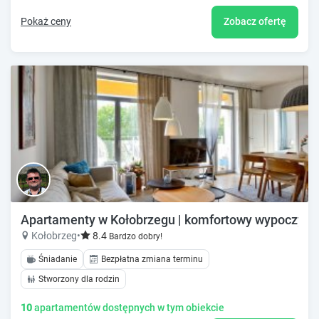
Pokaż ceny
Zobacz ofertę
Apartamenty w Kołobrzegu | komfortowy wypoczyne
Kołobrzeg
•
8.4
Bardzo dobry!
Śniadanie
Bezpłatna zmiana terminu
Stworzony dla rodzin
10
apartamentów dostępnych w tym obiekcie