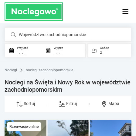
Województwo zachodniopomorskie
Przyjazd
Wyjazd
Goście
_._._
_._._
2
Noclegi
noclegi zachodniopomorskie
Noclegi na Święta i Nowy Rok w województwie
zachodniopomorskim
Sortuj
Filtruj
Mapa
Rezerwacje online