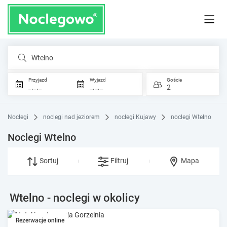
Wtelno
Przyjazd
Wyjazd
Goście
_._._
_._._
2
Noclegi
noclegi nad jeziorem
noclegi Kujawy
noclegi Wtelno
Noclegi Wtelno
Sortuj
Filtruj
Mapa
Wtelno - noclegi w okolicy
Rezerwacje online