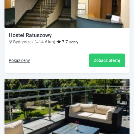
Hostel Ratuszowy
Bydgoszcz (~14.6 km)
•
7.7
Dobry!
Pokaż ceny
Zobacz ofertę