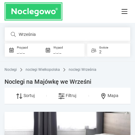
Września
Przyjazd
Wyjazd
Goście
_._._
_._._
2
Noclegi
noclegi Wielkopolska
noclegi Września
Noclegi na Majówkę we Wrześni
Sortuj
Filtruj
Mapa