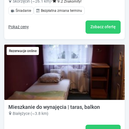
Skorzęcin (~26.1 km)
•
9.2
Znakomity!
Śniadanie
Bezpłatna zmiana terminu
Pokaż ceny
Zobacz ofertę
Rezerwacje online
Mieszkanie do wynajęcia | taras, balkon
Białężyce (~3.8 km)