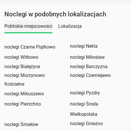
Noclegi w podobnych lokalizacjach
Pobliskie miejscowości
Lokalizacja
noclegi Nekla
noclegi Czarne Piątkowo
noclegi Witkowo
noclegi Miłosław
noclegi Białężyce
noclegi Barczyzna
noclegi Murzynowo
noclegi Czerniejewo
Kościelne
noclegi Pyzdry
noclegi Mikuszewo
noclegi Pierzchno
noclegi Środa
Wielkopolska
noclegi Gniezno
noclegi Śmiełów