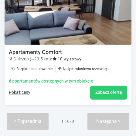
Apartamenty Comfort
Gniezno (~23.5 km)
•
10
Wyjątkowy!
Bezpłatne anulowanie
Natychmiastowa rezerwacja
6
apartamentów dostępnych w tym obiekcie
Pokaż ceny
Zobacz ofertę
Poprzednia
Następna
1 - 8 z 8