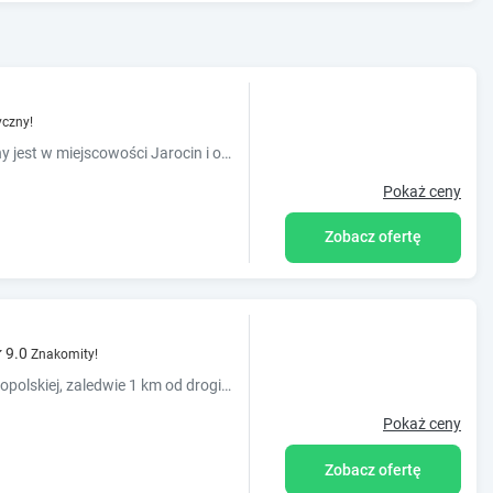
yczny!
Obiekt NoclegiJarocin Bed & Breakfast położony jest w miejscowości Jarocin i oferuje różne opcje zakwaterowania, w których zapewniono telewizor z płaskim ekranem.
Pokaż ceny
Zobacz ofertę
9.0
Znakomity!
Hotel Almarco usytuowany jest w Środzie Wielkopolskiej, zaledwie 1 km od drogi S11, która prowadzi do Poznania. Oferuje on nowoczesne pokoje z bezpłatnym WiFi oraz bezpłatny prywatny parking.
Pokaż ceny
Zobacz ofertę