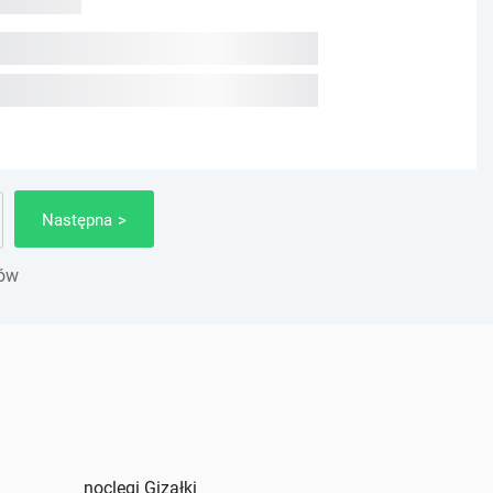
Następna
gów
noclegi Gizałki