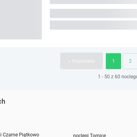
1
2
Poprzednia
1 - 50 z 60 nocle
ch
i Czarne Piątkowo
noclegi Tomice