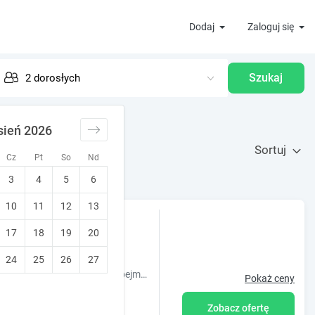
Dodaj
Zaloguj się
Szukaj
sień 2026
Sortuj
Cz
Pt
So
Nd
3
4
5
6
10
11
12
13
17
18
19
20
24
25
26
27
Oferta obiektu Hostel Helios położonego w miejscowości Września obejmuje ogród. Na miejscu dostępny jest sprzęt do grillowania oraz bezpłatny
Pokaż ceny
Zobacz ofertę