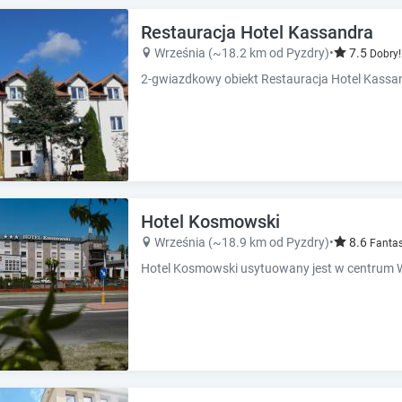
k
k
k
k
Restauracja Hotel Kassandra
e
e
Września (~18.2 km od Pyzdry)
•
7.5
Dobry!
y
y
t
t
o
o
g
g
e
e
t
t
t
t
h
h
e
e
Hotel Kosmowski
k
k
Września (~18.9 km od Pyzdry)
•
8.6
Fantas
e
e
y
y
b
b
o
o
a
a
r
r
d
d
s
s