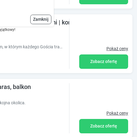
Zamknij
 pokoje z balkonami | konie, łąka, staw, sad
yjątkowy!
Zielone Zacisze to nasza miłość,nasz dom, w którym każdego Gościa traktujemy jak domownika.
Pokaż ceny
Zobacz ofertę
aras, balkon
kojna okolica.
Pokaż ceny
Zobacz ofertę