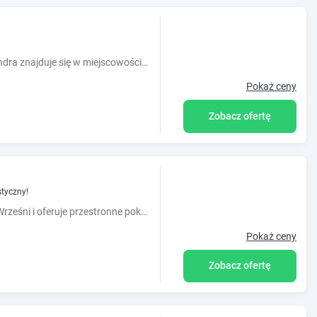
2-gwiazdkowy obiekt Restauracja Hotel Kassandra znajduje się w miejscowości Września i zapewnia ogród oraz bar. Do dyspozycji Gości przygotowano takie udogodnienia, jak restauracja, obsługa poko...
Pokaż ceny
Zobacz ofertę
tyczny!
Hotel Kosmowski usytuowany jest w centrum Wrześni i oferuje przestronne pokoje z bezpłatnym dostępem do internetu, telewizorem z dostępem do kanałów satelitarnych oraz lodówką. W wolnej chwili...
Pokaż ceny
Zobacz ofertę