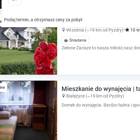
o
o
w
w
k
k
Podaj termin, a otrzymasz ceny za pobyt.
Zielone Zacisze | komfortowe
ine
e
e
y
y
Września (~19 km od Pyzdry)
•
10
W
t
t
Śniadanie
o
o
i
i
n
n
t
t
e
e
r
r
a
a
Mieszkanie do wynajęcia | t
ine
c
c
t
t
Białężyce (~19 km od Pyzdry)
w
w
Domek do wynajęcia. Bardzo ładna i spo
i
i
t
t
h
h
t
t
h
h