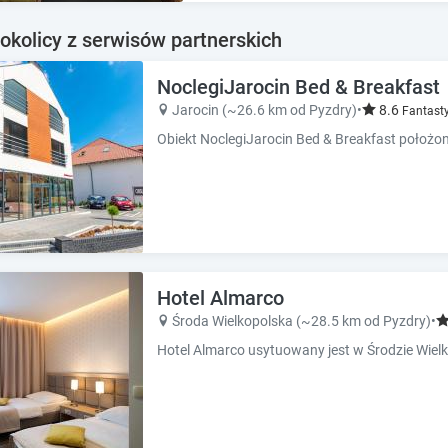
e
e
c
c
okolicy z serwisów partnerskich
a
a
l
l
NoclegiJarocin Bed & Breakfast
e
e
n
n
Jarocin (~26.6 km od Pyzdry)
•
8.6
Fantast
d
d
a
a
r
r
a
a
n
n
d
d
s
s
e
e
Hotel Almarco
l
l
e
e
Środa Wielkopolska (~28.5 km od Pyzdry)
•
c
c
t
t
a
a
d
d
a
a
t
t