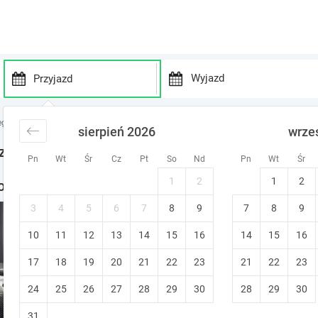
P
P
r
r
egi Wielkopolska
noclegi Pyzdry
sierpień 2026
wrze
e
e
s
s
zdry
Pn
Wt
Śr
Cz
Pt
So
Nd
Pn
Wt
Śr
s
s
t
t
1
2
1
2
oclegi w okolicy
h
h
e
e
3
4
5
6
7
8
9
7
8
9
Hostel Helios
d
d
10
11
12
13
14
15
o
16
14
15
16
o
Września (~19.3 km od Pyzdry)
w
w
Zwierzęta mile widziane
17
18
19
20
21
22
23
21
22
23
n
n
a
a
24
25
26
27
28
29
30
28
29
30
r
r
r
r
31