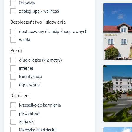
telewizja
zabiegi spa / wellness
Bezpieczeństwo i ułatwienia
dostosowany dla niepełnosprawnych
winda
Pokój
długie łóżka (> 2 metry)
internet
klimatyzacja
ogrzewanie
Dla dzieci
krzesełko do karmienia
plac zabaw
zabawki
łóżeczko dla dziecka