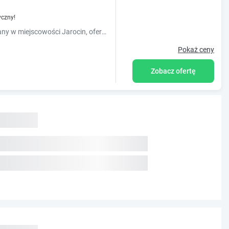
yczny!
Obiekt Dom Weselny Zielony Zakątek, usytuowany w miejscowości Jarocin, oferuje ogród, bezpłatny prywatny parking oraz taras. Odległość ważnych miejsc od obiektu: Stadion Jarocin – 5,3 km. Na...
Pokaż ceny
Zobacz ofertę