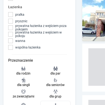
Łazienka
pralka
prysznic
prywatna łazienka z wejściem poza
pokojem
prywatna łazienka z wejściem w
pokoju
wanna
wspólna łazienka
Przeznaczenie
dla rodzin
dla par
dla singli
dla seniorów
ze zwierzętami
dla grup