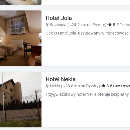
e
e
.
.
Hotel Jola
P
P
r
r
Września (~24.2 km od Pyzdry)
•
8.5
Fantas
e
e
s
s
s
s
t
t
h
h
e
e
q
q
u
u
e
Hotel Nekla
e
s
s
Nekla (~28.8 km od Pyzdry)
•
8.6
Fantastyc
t
t
i
i
o
o
n
n
m
m
a
a
r
r