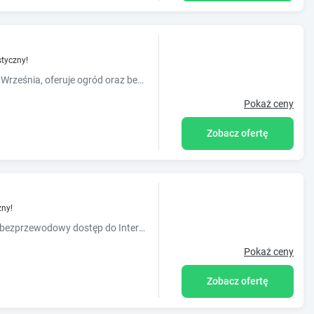
tyczny!
Obiekt Hotel Jola, usytuowany w miejscowości Września, oferuje ogród oraz bezpłatny prywatny parking. Odległość ważnych miejsc od obiektu: Ratusz – 40 km.
Pokaż ceny
Zobacz ofertę
zny!
Trzygwiazdkowy hotel Nekla oferuje bezpłatny bezprzewodowy dostęp do Internetu oraz sprzęt do grillowania i znajduje się w miejscowości Nekla na Pojezierzu Wielkopolskim.
Pokaż ceny
Zobacz ofertę