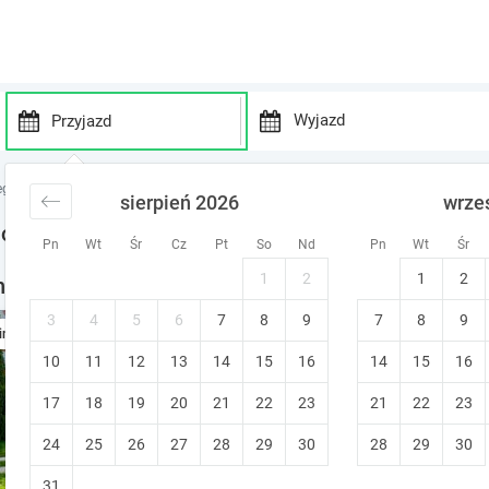
P
P
r
r
gi łódzkie
noclegi Widzew
sierpień 2026
wrze
e
e
s
s
oclegi
Pn
Wt
Śr
Cz
Pt
So
Nd
Pn
Wt
Śr
s
s
t
t
1
2
1
2
oclegi w okolicy
h
h
e
e
3
4
5
6
7
8
9
7
8
9
Noclegi w klimatycznej kam
ine
d
d
10
11
12
13
14
15
o
16
14
15
16
o
Konstantynów Łódzki (~14.1 km od 
w
w
Bezpłatna zmiana terminu
17
18
19
20
21
22
23
21
22
23
n
n
a
a
24
25
26
27
28
29
30
28
29
30
r
r
r
r
31