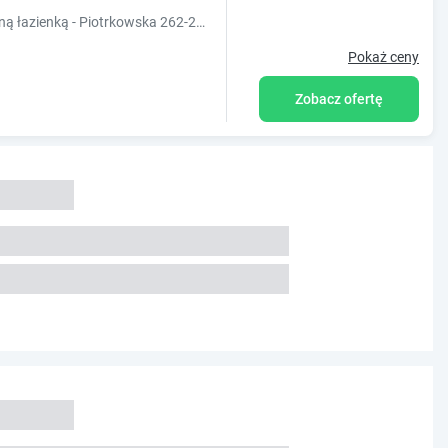
Obiekt Pokój 303 dwuosobowy z prywatną łazienką - Piotrkowska 262-264 położony jest w centrum miejscowości Łódź. W pokoju łóżko dwuosobowe. WiFi.
Pokaż ceny
Zobacz ofertę