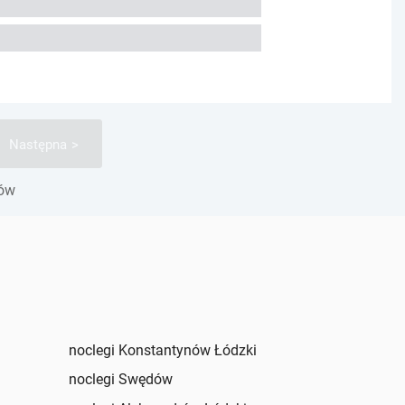
Następna
gów
noclegi Konstantynów Łódzki
noclegi Swędów