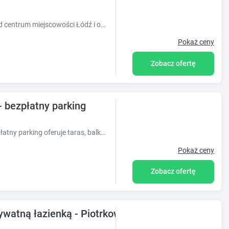
Obiekt BB CONSUL znajduje się 1,2 km od centrum miejscowości Łódź i oferuje ogród oraz taras. Obiekt zapewnia bezpłatne Wi-Fi we wszystkich pom
Pokaż ceny
Zobacz ofertę
- bezpłatny parking
Obiekt Apartament z 3 sypialniami - bezpłatny parking oferuje taras, balkon oraz widok na ogród. Odległość ważnych miejsc od obiektu: Stacja kol
Pokaż ceny
Zobacz ofertę
watną łazienką - Piotrkowska 262-264