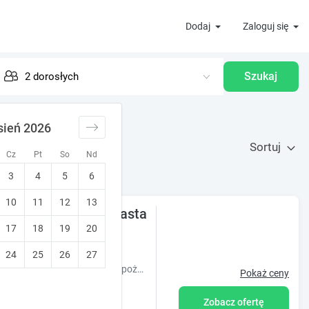
Dodaj
Zaloguj się
Szukaj
sień 2026
Sortuj
Cz
Pt
So
Nd
3
4
5
6
10
11
12
13
ienicy w centrum miasta
17
18
19
20
Widzew)
24
25
26
27
Klimatyczne noclegi w odrestaurowanej kamienicy, w pobliżu sklepy spożywcze, restauracje, galeria handlowa oraz Łódzkie ORIENTRIUM.
Pokaż ceny
Zobacz ofertę