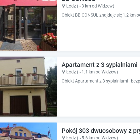
k
k
Łódź (~3 km od Widzew)
k
k
e
e
y
y
t
t
o
o
g
g
e
e
t
t
t
t
Apartament z 3 sypialniami 
h
h
Łódź (~1.1 km od Widzew)
e
e
k
k
e
e
y
y
b
b
o
o
a
a
r
r
d
d
Pokój 303 dwuosobowy z pry
s
s
Łódź (~5.6 km od Widzew)