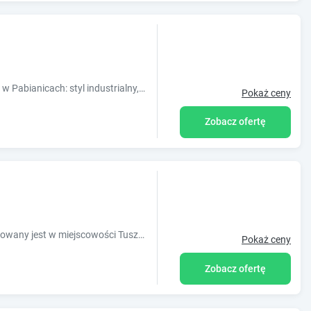
Nowoczesny Fabryka Wełny Hotel & SPA w Pabianicach: styl industrialny, komfortowe pokoje, spa, basen, restauracja i bliskość Łodzi.
Pokaż ceny
Zobacz ofertę
Obiekt Mieszkanie prywatne 130m usytuowany jest w miejscowości Tuszyn. Odległość ważnych miejsc od obiektu: Międzynarodowe Targi Łódzkie ? 1
Pokaż ceny
Zobacz ofertę