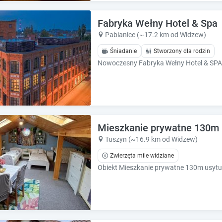
e
e
c
c
Fabryka Wełny Hotel & Spa
a
a
l
l
Pabianice (~17.2 km od Widzew)
e
e
Śniadanie
Stworzony dla rodzin
n
n
d
d
a
a
r
r
a
a
n
n
d
d
s
Mieszkanie prywatne 130m
s
e
e
Tuszyn (~16.9 km od Widzew)
l
l
Zwierzęta mile widziane
e
e
c
c
t
t
a
a
d
d
a
a
t
t