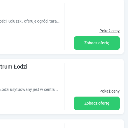
Obiekt Kozi Lasek, położony w miejscowości Koluszki, oferuje ogród, taras oraz różne opcje zakwaterowania, w których zapewniono bezpłatne Wi-F
Pokaż ceny
Zobacz ofertę
ntrum Łodzi
Obiekt Przytulne, mieszkanie w centrum Łodzi usytuowany jest w centrum miejscowości Łódź. Odległość ważnych miejsc od obiektu: Stacja kolejow
Pokaż ceny
Zobacz ofertę