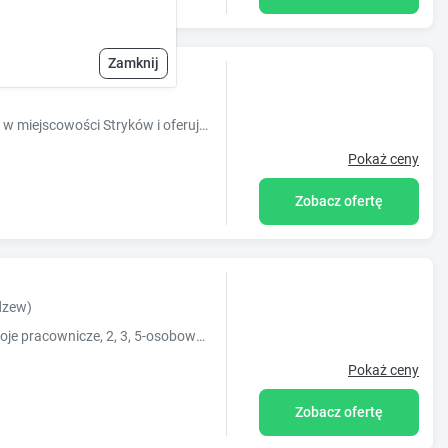
kcie
Zamknij
Obiekt Pokoje nad Młynem położony jest w miejscowości Stryków i oferuje bezpłatne WiFi, ogród, wspólny salon oraz taras. Na terenie obiektu do
Pokaż ceny
Zobacz ofertę
dzew)
Dzień dobry, Posiadam do wynajęcia pokoje pracownicze, 2, 3, 5-osobowe w nowo wybudowanym domu znajdującym się przy Zielonym Romanowie w Ale...
Pokaż ceny
Zobacz ofertę