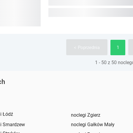
1
Poprzednia
1 - 50 z 50 nocle
ch
i Łódź
noclegi Zgierz
gi Smardzew
noclegi Gałków Mały