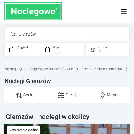
Giemzów
Przyjazd
Wyjazd
Goście
_._._
_._._
2
Noclegi
noclegi Województwo łódzkie
noclegi Ziemia Sieradzka
n
Noclegi Giemzów
Sortuj
Filtruj
Mapa
Giemzów - noclegi w okolicy
Rezerwacje online