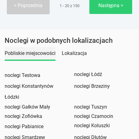
Poprzednia
Następna
1 - 20 z 150
Noclegi w podobnych lokalizacjach
Pobliskie miejscowości
Lokalizacja
noclegi Łódź
noclegi Testowa
noclegi Konstantynów
noclegi Brzeziny
Łódzki
noclegi Gałków Mały
noclegi Tuszyn
noclegi Zofiówka
noclegi Czarnocin
noclegi Koluszki
noclegi Pabianice
noclegi Smardzew
noclegi Dłutów