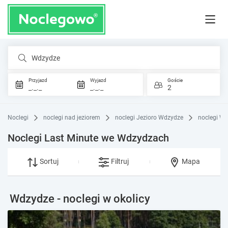
Wdzydze
Przyjazd
Wyjazd
Goście
_._._
_._._
2
Noclegi
noclegi nad jeziorem
noclegi Jezioro Wdzydze
noclegi W
Noclegi Last Minute we Wdzydzach
Sortuj
Filtruj
Mapa
Wdzydze - noclegi w okolicy