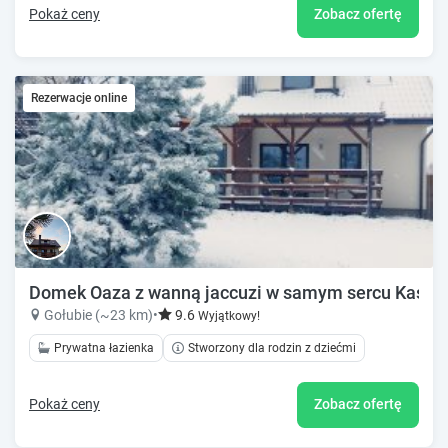
Pokaż ceny
Zobacz ofertę
Rezerwacje online
Domek Oaza z wanną jaccuzi w samym sercu Kaszub 
Gołubie (~23 km)
•
9.6
Wyjątkowy!
Prywatna łazienka
Stworzony dla rodzin z dziećmi
Pokaż ceny
Zobacz ofertę