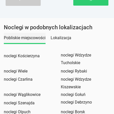
Noclegi w podobnych lokalizacjach
Pobliskie miejscowości
Lokalizacja
noclegi Wdzydze
noclegi Kościerzyna
Tucholskie
noclegi Wiele
noclegi Rybaki
noclegi Czarlina
noclegi Wdzydze
Kiszewskie
noclegi Wąglikowice
noclegi Gołuń
noclegi Debrzyno
noclegi Szenajda
noclegi Olpuch
noclegi Borsk