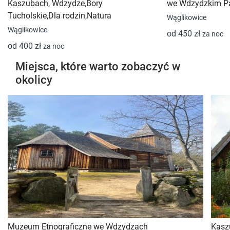
Kaszubach, Wdzydze,Bory
we Wdzydzkim P
Tucholskie,Dla rodzin,Natura
Wąglikowice
Wąglikowice
od 450 zł
za noc
od 400 zł
za noc
Miejsca, które warto zobaczyć w
okolicy
Muzeum Etnograficzne we Wdzydzach
Kasz