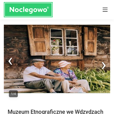
Next
1/4
Previous
Muzeum Etnograficzne we Wdzydzach