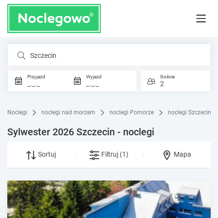
Szczecin
Przyjazd
Wyjazd
Goście
_._._
_._._
2
Noclegi
noclegi nad morzem
noclegi Pomorze
noclegi Szczecin
Sylwester 2026 Szczecin - noclegi
Sortuj
Filtruj
(1)
Mapa