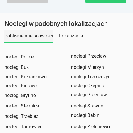
Noclegi w podobnych lokalizacjach
Pobliskie miejscowości
Lokalizacja
noclegi Przecław
noclegi Police
noclegi Buk
noclegi Mierzyn
noclegi Kołbaskowo
noclegi Trzeszczyn
noclegi Binowo
noclegi Czepino
noclegi Goleniów
noclegi Gryfino
noclegi Stepnica
noclegi Stawno
noclegi Babin
noclegi Trzebież
noclegi Tarnowiec
noclegi Zieleniewo