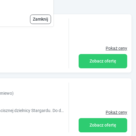
Zamknij
Pokaż ceny
Zobacz ofertę
leniewo)
Przytulny i komfortowy apartament w zacisznej dzielnicy Stargardu. Do dyspozycji są dwie sypialnie oraz salon z aneksem kuchennym, taras.
Pokaż ceny
Zobacz ofertę