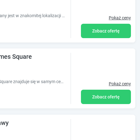
Obiekt Apartament 4k Szczecin usytuowany jest w znakomitej lokalizacji w centrum miejscowości Szczecin i oferuje balkon. Ten obiekt zapewnia bezpłat
Pokaż ceny
Zobacz ofertę
imes Square
Obiekt Hanza Tower Apartament Times Square znajduje się w samym centrum miejscowości Szczecin i zapewnia bezpłatne Wi-Fi, klimatyzację, a także e
Pokaż ceny
Zobacz ofertę
awy