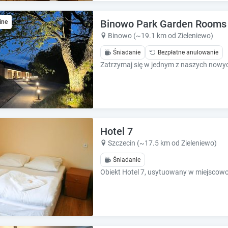
e
e
c
c
Binowo Park Garden Rooms
a
ine
a
l
l
Binowo (~19.1 km od Zieleniewo)
e
e
Śniadanie
Bezpłatne anulowanie
n
n
d
d
a
a
r
r
a
a
n
n
d
d
s
Hotel 7
s
e
e
Szczecin (~17.5 km od Zieleniewo)
l
l
Śniadanie
e
e
c
c
t
t
a
a
d
d
a
a
t
t