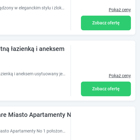
Komfortowe i przytulny apartament, urządzony w eleganckim stylu i zlokalizowany w cichym i spokojnym miejscu, tuż obok centrum Szczecina.
Pokaż ceny
Zobacz ofertę
atną łazienką i aneksem
Obiekt Little room 7 - pokój z prywatną łazienką i aneksem usytuowany jest w sercu miejscowości Szczecin. Odległość ważnych miejsc od obiektu
Pokaż ceny
Zobacz ofertę
are Miasto Apartamenty No 1
Obiekt Apartament 700 bulwary Stare Miasto Apartamenty No 1 położony jest w centrum miejscowości Szczecin i oferuje bezpłatne Wi-Fi.