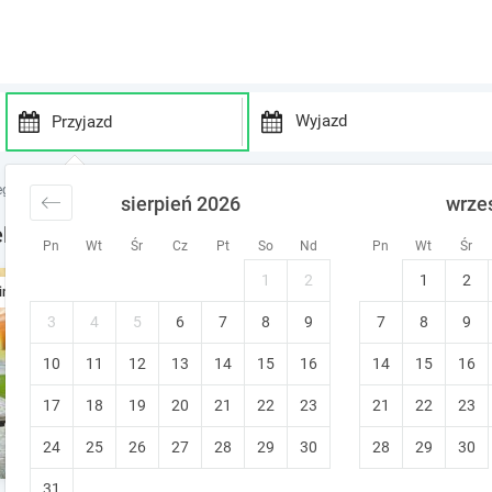
P
P
r
r
egi nad morzem
noclegi Pomorze
noclegi Zieleniewo
sierpień 2026
wrze
e
e
s
s
eleniewo
Pn
Wt
Śr
Cz
Pt
So
Nd
Pn
Wt
Śr
s
s
t
t
1
2
1
2
ODSAPKA dom wakacyjny
ine
h
h
e
e
Zieleniewo
•
9.2
3
4
5
6
7
8
9
7
8
9
Znakomity!
d
d
Śniadanie
10
11
12
13
14
15
o
16
14
15
16
o
w
w
17
18
19
20
21
22
23
21
22
23
n
n
a
a
24
25
26
27
28
29
30
28
29
30
r
r
r
r
31