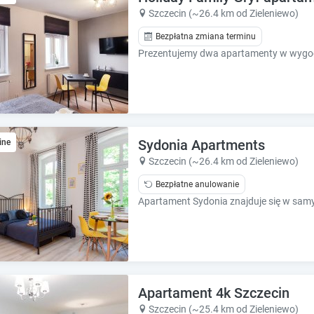
k
k
Szczecin (~26.4 km od Zieleniewo)
k
k
e
e
Bezpłatna zmiana terminu
y
y
t
t
o
o
g
g
e
e
t
t
t
t
Sydonia Apartments
ine
h
h
Szczecin (~26.4 km od Zieleniewo)
e
e
k
k
Bezpłatne anulowanie
e
e
y
y
b
b
o
o
a
a
r
r
d
d
Apartament 4k Szczecin
s
s
Szczecin (~25.4 km od Zieleniewo)