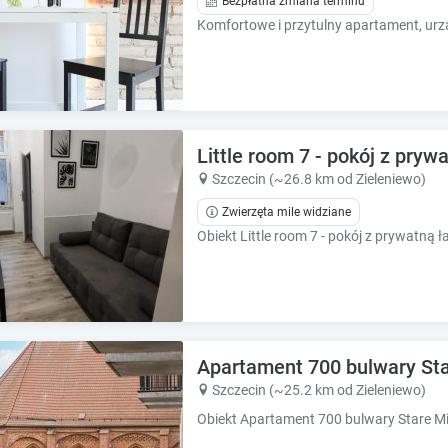
Bezpłatna zmiana terminu
e
e
s
s
.
.
Little room 7 - pokój z pryw
Szczecin (~26.8 km od Zieleniewo)
Zwierzęta mile widziane
Apartament 700 bulwary St
Szczecin (~25.2 km od Zieleniewo)