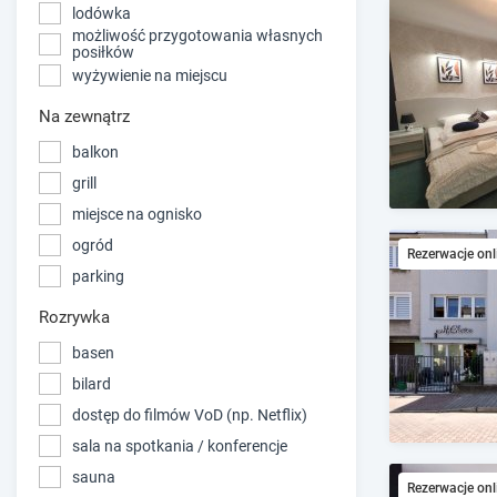
lodówka
możliwość przygotowania własnych
posiłków
wyżywienie na miejscu
Na zewnątrz
balkon
grill
miejsce na ognisko
ogród
Rezerwacje onl
parking
Rozrywka
basen
bilard
dostęp do filmów VoD (np. Netflix)
sala na spotkania / konferencje
sauna
Rezerwacje onl