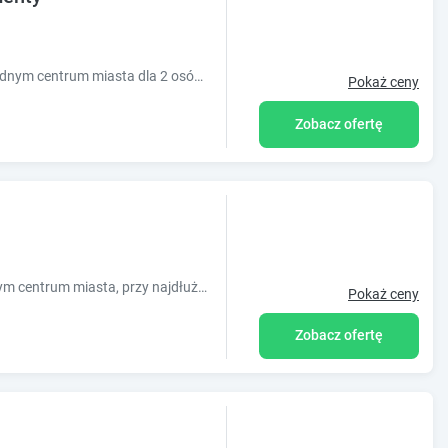
Prezentujemy dwa apartamenty w wygodnym centrum miasta dla 2 osób każdy. Bliskość miasta, komunikacji miejskiej, stref relaksu to atut
Pokaż ceny
Zobacz ofertę
Apartament Sydonia znajduje się w samym centrum miasta, przy najdłuższej ulicy Szczecina - Wojska Polskiego.
Pokaż ceny
Zobacz ofertę