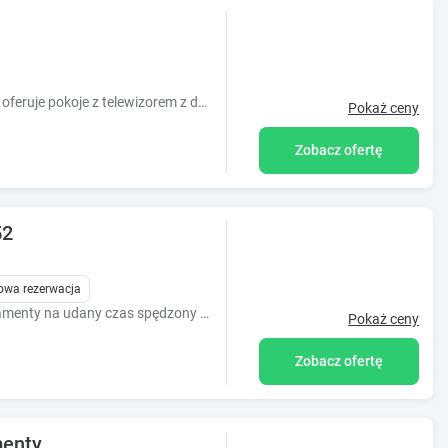
Hotel Zbyszko znajduje się w Szczecinie i oferuje pokoje z telewizorem z dostępem do kanałów telewizji kablowej.
Pokaż ceny
Zobacz ofertę
52
owa rezerwacja
B52 to propozycja od LC pokoje & apartamenty na udany czas spędzony w Szczecinie!
Pokaż ceny
Zobacz ofertę
menty