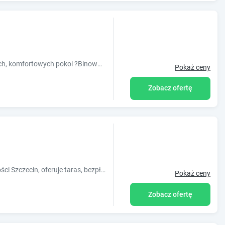
Zatrzymaj się w jednym z naszych nowych, komfortowych pokoi ?Binowo Park Garden Rooms?, tuż przy 18 dołkowym polu golfowym.
Pokaż ceny
Zobacz ofertę
Obiekt Hotel 7, usytuowany w miejscowości Szczecin, oferuje taras, bezpłatny prywatny parking oraz bar. Odległość ważnych miejsc od obiektu: Mi?
Pokaż ceny
Zobacz ofertę