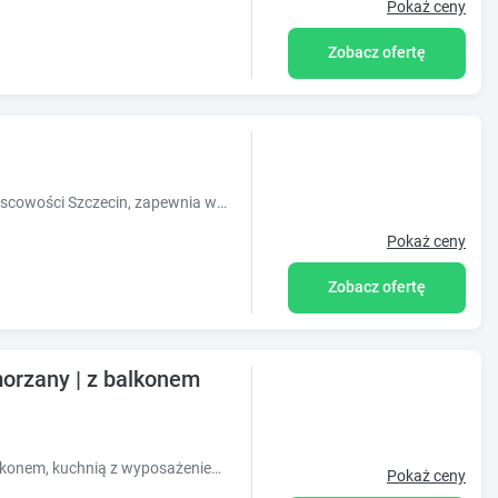
Pokaż ceny
Zobacz ofertę
Obiekt Bellis Apartment, położony w miejscowości Szczecin, zapewnia wspólny salon, bezpłatne Wi-Fi i wspólną kuchnię. Odległość ważnych mi
Pokaż ceny
Zobacz ofertę
orzany | z balkonem
Mieszkanie 2 pokojowe Pomorzany z balkonem, kuchnią z wyposażeniem, łazienką z prysznicem. Możliwość zaparkowania samochodu, bezpłatne wifi.
Pokaż ceny