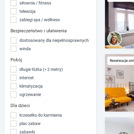
siłownia / fitness
telewizja
zabiegi spa / wellness
Bezpieczeństwo i ułatwienia
dostosowany dla niepełnosprawnych
winda
Pokój
Rezerwacje onl
długie łóżka (> 2 metry)
internet
klimatyzacja
ogrzewanie
Dla dzieci
krzesełko do karmienia
plac zabaw
zabawki