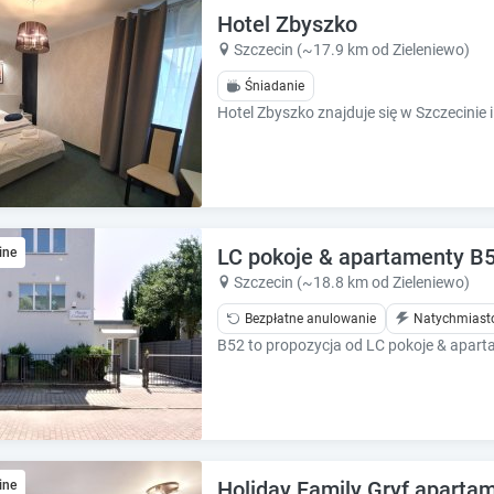
e
e
Hotel Zbyszko
.
.
Szczecin (~17.9 km od Zieleniewo)
P
P
Śniadanie
r
r
e
e
s
s
s
s
t
t
h
h
e
e
q
q
LC pokoje & apartamenty B
ine
u
u
Szczecin (~18.8 km od Zieleniewo)
e
e
s
Bezpłatne anulowanie
Natychmiast
s
t
t
i
i
o
o
n
n
m
m
a
a
r
r
Holiday Family Gryf aparta
ine