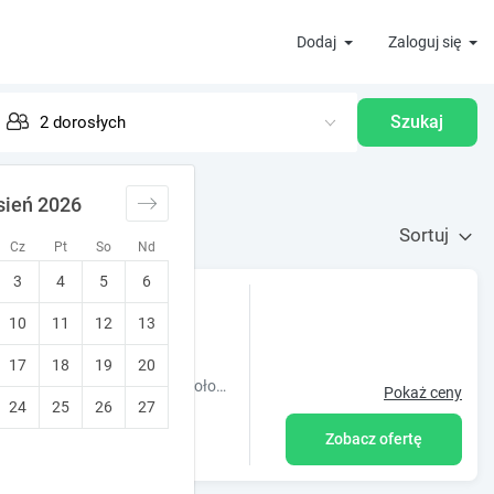
Dodaj
Zaloguj się
Szukaj
sień 2026
Sortuj
Cz
Pt
So
Nd
3
4
5
6
10
11
12
13
17
18
19
20
Dom wakacyjny ODSAPKA to nowo wybudowany obiekt noclegowy położony w miejscowości Zieleniewo koło Stargardu nad jeziorem Miedwie. Miedwie jest pią.
Pokaż ceny
24
25
26
27
Zobacz ofertę