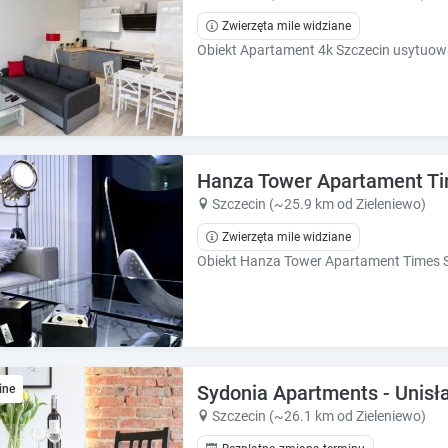
h
h
o
o
Zwierzęta mile widziane
r
r
t
t
c
c
u
u
t
t
s
s
f
f
Hanza Tower Apartament T
o
o
Szczecin (~25.9 km od Zieleniewo)
r
r
c
c
Zwierzęta mile widziane
h
h
a
a
n
n
g
g
i
i
n
n
g
g
Sydonia Apartments - Unisł
ine
d
d
Szczecin (~26.1 km od Zieleniewo)
a
a
t
t