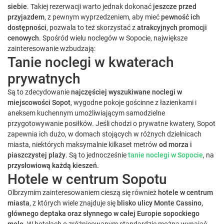
siebie
. Takiej rezerwacji warto jednak dokonać
jeszcze przed
przyjazdem
, z pewnym wyprzedzeniem, aby mieć
pewność ich
dostępności
, pozwala to też skorzystać z
atrakcyjnych promocji
cenowych
. Spośród wielu noclegów w Sopocie, największe
zainteresowanie wzbudzają:
Tanie noclegi w kwaterach
prywatnych
Są to zdecydowanie
najczęściej wyszukiwane noclegi w
miejscowości Sopot
, wygodne pokoje gościnne z łazienkami i
aneksem kuchennym umożliwiającym samodzielne
przygotowywanie posiłków. Jeśli chodzi o prywatne kwatery, Sopot
zapewnia ich dużo, w domach stojących w różnych dzielnicach
miasta, niektórych maksymalnie kilkaset metrów
od morza i
piaszczystej plaży
. Są to jednocześnie
tanie noclegi w Sopocie
, na
przysłowiową każdą kieszeń.
Hotele w centrum Sopotu
Olbrzymim zainteresowaniem cieszą się również
hotele w centrum
miasta
, z których wiele znajduje się
blisko ulicy Monte Cassino,
głównego deptaka oraz słynnego w całej Europie sopockiego