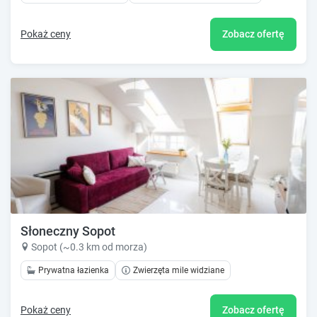
Pokaż ceny
Zobacz ofertę
Słoneczny Sopot
Sopot (~0.3 km od morza)
Prywatna łazienka
Zwierzęta mile widziane
Pokaż ceny
Zobacz ofertę