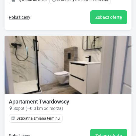
Pokaż ceny
Zobacz ofertę
Apartament Twardowscy
Sopot (~0.3 km od morza)
Bezpłatna zmiana terminu
Pokaż ceny
Zobacz ofertę