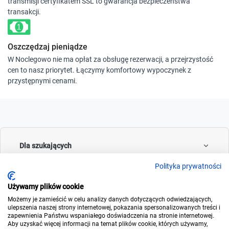
transmisji certyfikatem SSL to gwarancja bezpieczeństwa
transakcji.
Oszczędzaj pieniądze
W Noclegowo nie ma opłat za obsługę rezerwacji, a przejrzystość
cen to nasz priorytet. Łączymy komfortowy wypoczynek z
przystępnymi cenami.
Dla szukających
Polityka prywatności
Używamy plików cookie
Dla wynajmujących
Możemy je zamieścić w celu analizy danych dotyczących odwiedzających,
ulepszenia naszej strony internetowej, pokazania spersonalizowanych treści i
zapewnienia Państwu wspaniałego doświadczenia na stronie internetowej.
Aby uzyskać więcej informacji na temat plików cookie, których używamy,