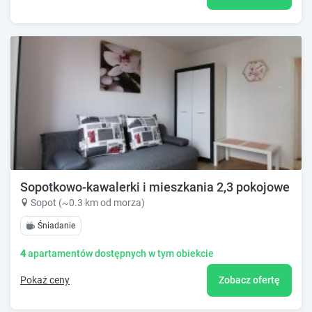
Sopotkowo-kawalerki i mieszkania 2,3 pokojowe wi
Sopot (~0.3 km od morza)
Śniadanie
4
apartamentów dostępnych w tym obiekcie
Pokaż ceny
Zobacz ofertę