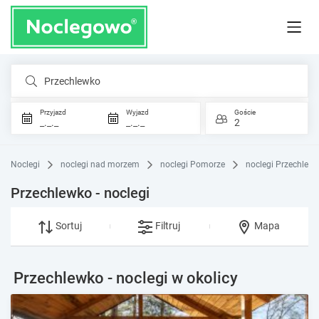
Przechlewko
Przyjazd
Wyjazd
Goście
_._._
_._._
2
Noclegi
noclegi nad morzem
noclegi Pomorze
noclegi Przechlew
Przechlewko - noclegi
Sortuj
Filtruj
Mapa
Przechlewko - noclegi w okolicy