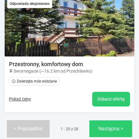
Odpowiada ekspresowo
Przestronny, komfortowy dom
Swornegacie (~16.2 km od Przechlewko)
Zwierzęta mile widziane
Pokaż ceny
Zobacz ofertę
Poprzednia
Następna
1 - 20 z 28