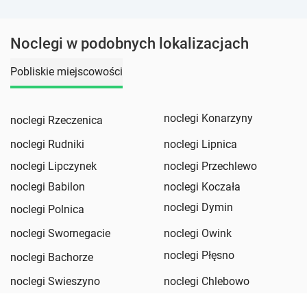
Noclegi w podobnych lokalizacjach
Pobliskie miejscowości
noclegi Konarzyny
noclegi Rzeczenica
noclegi Rudniki
noclegi Lipnica
noclegi Lipczynek
noclegi Przechlewo
noclegi Babilon
noclegi Koczała
noclegi Dymin
noclegi Polnica
noclegi Swornegacie
noclegi Owink
noclegi Płęsno
noclegi Bachorze
noclegi Swieszyno
noclegi Chlebowo