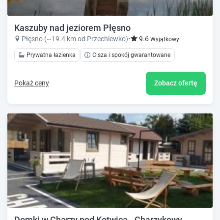
Kaszuby nad jeziorem Płęsno
Płęsno (~19.4 km od Przechlewko)
•
9.6
Wyjątkowy!
Prywatna łazienka
Cisza i spokój gwarantowane
Pokaż ceny
Zobacz ofertę
Domki w Charzy pod Kotwica - Charzykowy